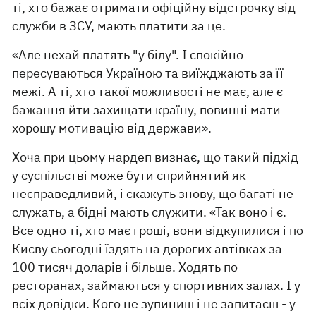
ті, хто бажає отримати офіційну відстрочку від
служби в ЗСУ, мають платити за це.
«Але нехай платять "у білу". І спокійно
пересуваються Україною та виїжджають за її
межі. А ті, хто такої можливості не має, але є
бажання йти захищати країну, повинні мати
хорошу мотивацію від держави».
Хоча при цьому нардеп визнає, що такий підхід
у суспільстві може бути сприйнятий як
несправедливий, і скажуть знову, що багаті не
служать, а бідні мають служити. «Так воно і є.
Все одно ті, хто має гроші, вони відкупилися і по
Києву сьогодні їздять на дорогих автівках за
100 тисяч доларів і більше. Ходять по
ресторанах, займаються у спортивних залах. І у
всіх довідки. Кого не зупиниш і не запитаєш - у