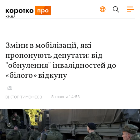
Зміни в мобілізації, які
пропонують депутати: від
"обнулення" інвалідностей до
«білого» відкупу
8 травня 14:53
ВІКТОР ТИМОФЕЄВ