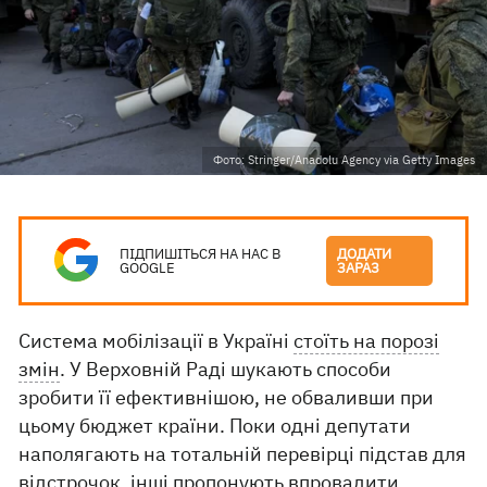
Фото: Stringer/Anadolu Agency via Getty Images
ПІДПИШІТЬСЯ НА НАС В
ДОДАТИ
GOOGLE
ЗАРАЗ
Система мобілізації в Україні
стоїть на порозі
змін
. У Верховній Раді шукають способи
зробити її ефективнішою, не обваливши при
цьому бюджет країни. Поки одні депутати
наполягають на тотальній перевірці підстав для
відстрочок, інші пропонують впровадити