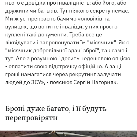
нього є довідка про інвалідність: або його, або
дружини чи батьків. Тут ніякого секрету немає.
Ми ж усі прекрасно бачимо чоловіків на
вулицях, що вони не інваліди, у них просто
куплені такі документи. Треба все це
ліквідувати і запропонувати їм "місячник". Як є
"місячник добровільної здачі зброї", так само і
тут. Але з розумною і досить недешевою опцією
- оплатити свою відстрочку офіційно. А за ці
гроші намагатися через рекрутинг залучати
людей до ЗСУ», - пояснює Сергій Нагорняк.
Броні дуже багато, і її будуть
перепровіряти