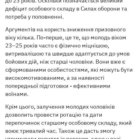
до 23 років. Оскільки позначається великий
дефіцит особового складу в Силах оборони та
потреба у поповненні.
Аргументів на користь зниження призовного
віку кілька. По-перше, це те, що молодь віком
23–25 років часто є фізично міцнішою,
витривалішою та швидше адаптується до умов
бойових дій, ніж старші чоловіки. Вони вже є
сформованими особистостями, які можуть бути
високомотивованими, а за наявності
попередньої підготовки - ефективними
воїнами.
Крім цього, залучення молодих чоловіків
дозволить провести ротацію та дати
перепочинок старшому особовому складу, який
воює тривалий час. Також це дасть змогу
утримувати паритет із ворогом, адже у разі