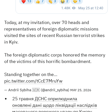
Today, at my invitation, over 70 heads and
representatives of foreign diplomatic missions
visited the sites of recent Russian terrorist strikes
in Kyiv.
The foreign diplomatic corps honored the memory
of the victims of this horrific bombardment.
Standing together on the…
pic.twitter.com/tCcE7MruYw
— Andrii Sybiha 🇺🇦 (@andrii_sybiha)
MAY 25, 2026
25 травня
ДСНС оприлюднила
оновлені дані щодо ліквідації наслідків
масованого ворожого удару по Києву
.