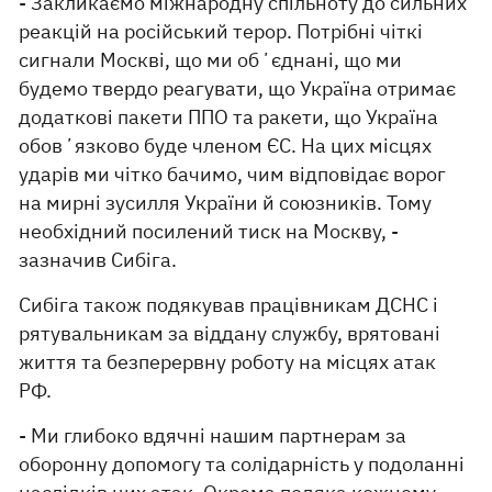
- Закликаємо міжнародну спільноту до сильних
реакцій на російський терор. Потрібні чіткі
сигнали Москві, що ми обʼєднані, що ми
будемо твердо реагувати, що Україна отримає
додаткові пакети ППО та ракети, що Україна
обовʼязково буде членом ЄС. На цих місцях
ударів ми чітко бачимо, чим відповідає ворог
на мирні зусилля України й союзників. Тому
необхідний посилений тиск на Москву, -
зазначив Сибіга.
Сибіга також подякував працівникам ДСНС і
рятувальникам за віддану службу, врятовані
життя та безперервну роботу на місцях атак
РФ.
- Ми глибоко вдячні нашим партнерам за
оборонну допомогу та солідарність у подоланні