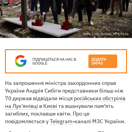
Фото: t.me/Ukraine_MFA/9146
ПІДПИШІТЬСЯ НА НАС В
ДОДАТИ
GOOGLE
ЗАРАЗ
На запрошення міністра закордонних справ
України Андрія Сибіги представники більш ніж
70 держав відвідали місця
російських обстрілів
на Лук'янівці
в
Києві
та вшанували пам’ять
загиблих, поклавши квіти. Про це
повідомляється у
Telegram
-каналі МЗС України.