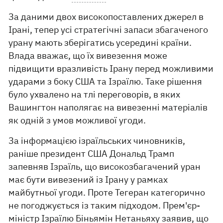
За даними двох високопоставлених джерел в
Ірані, тепер усі стратегічні запаси збагаченого
урану мають зберігатись усередині країни.
Влада вважає, що їх вивезення може
підвищити вразливість Ірану перед можливими
ударами з боку США та Ізраїлю. Таке рішення
було ухвалено на тлі переговорів, в яких
Вашингтон наполягає на вивезенні матеріалів
як одній з умов можливої ​​угоди.
За інформацією ізраїльських чиновників,
раніше президент США Дональд Трамп
запевняв Ізраїль, що високозбагачений уран
має бути вивезений із Ірану у рамках
майбутньої угоди. Проте Тегеран категорично
не погоджується із таким підходом. Прем'єр-
міністр Ізраїлю Біньямін Нетаньяху заявив, що