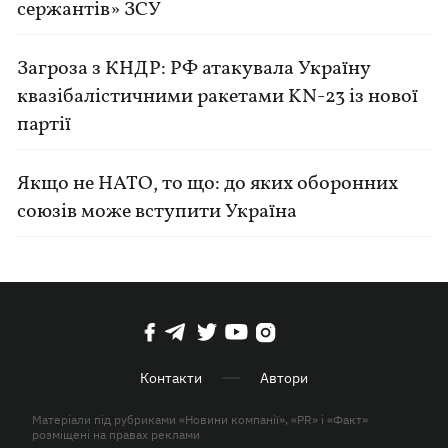
сержантів» ЗСУ
Загроза з КНДР: РФ атакувала Україну
квазібалістичними ракетами KN-23 із нової
партії
Якщо не НАТО, то що: до яких оборонних
союзів може вступити Україна
Контакти
Автори
Матеріали під рубриками «Новини компанії», «PR» і «Факт»
розміщені на правах реклами