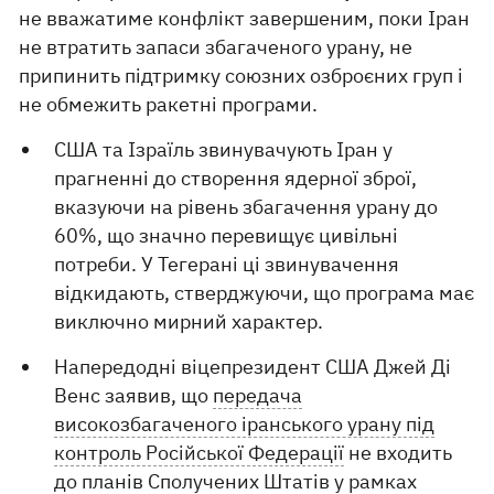
не вважатиме конфлікт завершеним, поки Іран
не втратить запаси збагаченого урану, не
припинить підтримку союзних озброєних груп і
не обмежить ракетні програми.
США та Ізраїль звинувачують Іран у
прагненні до створення ядерної зброї,
вказуючи на рівень збагачення урану до
60%, що значно перевищує цивільні
потреби. У Тегерані ці звинувачення
відкидають, стверджуючи, що програма має
виключно мирний характер.
Напередодні віцепрезидент США Джей Ді
Венс заявив, що
передача
високозбагаченого іранського урану під
контроль Російської Федерації
не входить
до планів Сполучених Штатів у рамках