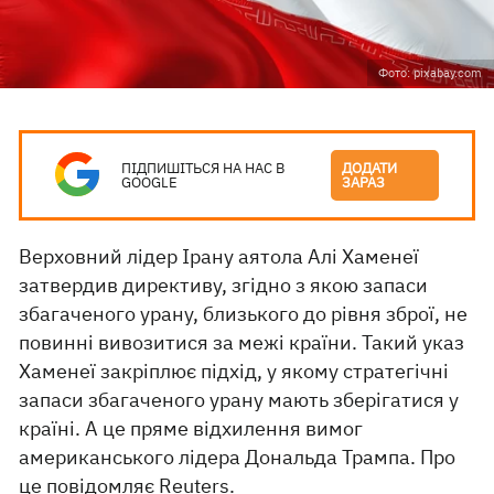
Фото: pixabay.com
ПІДПИШІТЬСЯ НА НАС В
ДОДАТИ
GOOGLE
ЗАРАЗ
Верховний лідер Ірану аятола Алі Хаменеї
затвердив директиву, згідно з якою запаси
збагаченого урану, близького до рівня зброї, не
повинні вивозитися за межі країни. Такий указ
Хаменеї закріплює підхід, у якому стратегічні
запаси збагаченого урану мають зберігатися у
країні. А це пряме відхилення вимог
американського лідера Дональда Трампа. Про
це повідомляє
Reuters.