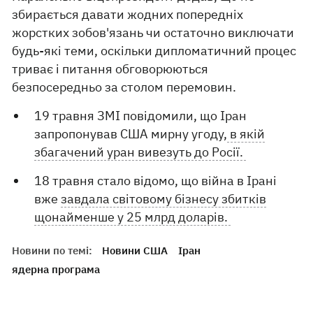
збирається давати жодних попередніх
жорстких зобов'язань чи остаточно виключати
будь-які теми, оскільки дипломатичний процес
триває і питання обговорюються
безпосередньо за столом перемовин.
19 травня ЗМІ повідомили, що Іран
запропонував США мирну угоду,
в якій
збагачений уран вивезуть до Росії.
18 травня стало відомо, що війна в Ірані
вже
завдала світовому бізнесу збитків
щонайменше у 25 млрд доларів.
Новини по темі:
Новини США
Іран
ядерна програма