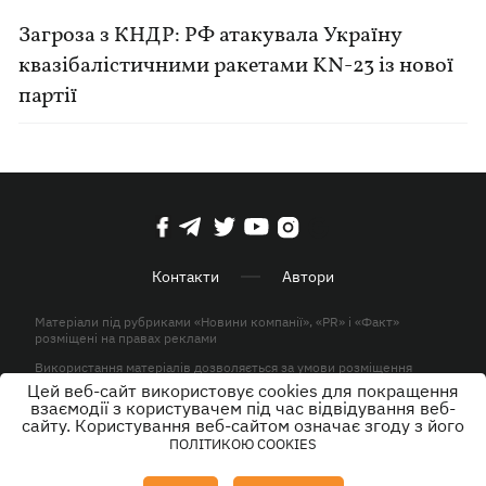
Загроза з КНДР: РФ атакувала Україну
квазібалістичними ракетами KN-23 із нової
партії
Контакти
Автори
Матеріали під рубриками «Новини компанії», «PR» і «Факт»
розміщені на правах реклами
Використання матеріалів дозволяється за умови розміщення
активного гіперпосилання на KP.UA в першому абзаці.
Цей веб-сайт використовує cookies для покращення
взаємодії з користувачем під час відвідування веб-
© ТОВ «ЮЛАВ МЕДІА» 2026. Всі права захищені.
сайту. Користування веб-сайтом означає згоду з його
ПОЛІТИКОЮ COOKIES
Дизайн