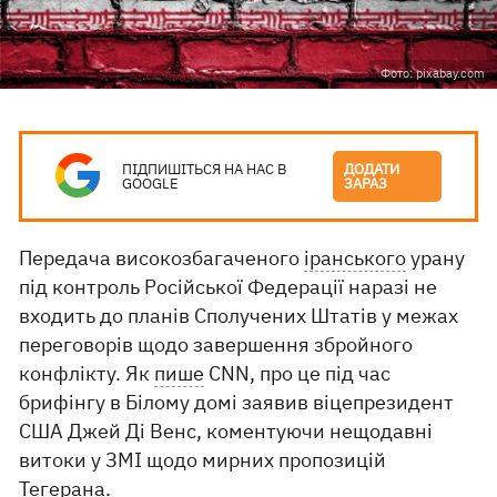
Фото: pixabay.com
ПІДПИШІТЬСЯ НА НАС В
ДОДАТИ
GOOGLE
ЗАРАЗ
Передача високозбагаченого
іранського
урану
під контроль Російської Федерації наразі не
входить до планів Сполучених Штатів у межах
переговорів щодо завершення збройного
конфлікту. Як
пише
CNN, про це під час
брифінгу в Білому домі заявив віцепрезидент
США Джей Ді Венс, коментуючи нещодавні
витоки у ЗМІ щодо мирних пропозицій
Тегерана.