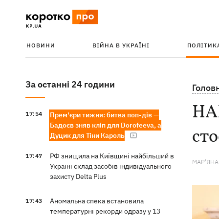
НОВИНИ
ВІЙНА В УКРАЇНІ
ПОЛІТИК
За останні 24 години
Голов
НА
17:54
Прем'єри тижня: битва поп-дів —
Бадоєв зняв кліп для Dorofeeva, а
сто
Дуцик для Тіни Кароль
РФ знищила на Київщині найбільший в
17:47
МАР'ЯН
Україні склад засобів індивідуального
захисту Delta Plus
Аномальна спека встановила
17:43
температурні рекорди одразу у 13