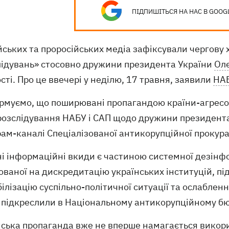
ПІДПИШІТЬСЯ НА НАС В GOOG
йських та проросійських медіа зафіксували чергову
лідувань» стосовно дружини президента України
Оле
сті. Про це ввечері у неділю, 17 травня, заявили
НА
ормуємо, що поширювані пропагандою країни-агресор
 розслідування НАБУ і САП щодо дружини президента 
ам-каналі Спеціалізованої антикорупційної прокура
і інформаційні вкиди є частиною системної дезінфо
ваної на дискредитацію українських інституцій, пі
ілізацію суспільно-політичної ситуації та ослаблен
, підкреслили в Національному антикорупційному б
ійська пропаганда вже не вперше намагається викор