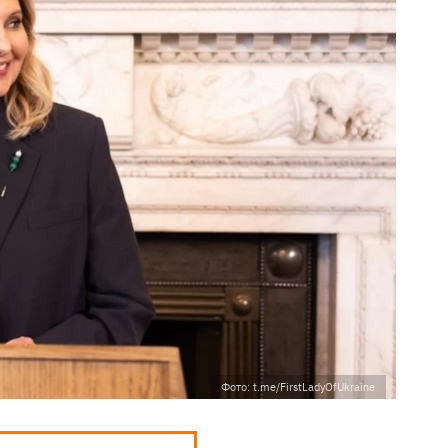
Фото: t.me/FirstLadyOfUkraine