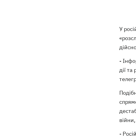
Росія вдарила по стадіону
15:41
"Чорноморець" в Одесі
Скандал із закупівлями курятини:
15:37
У росі
мережа «Делікат» продовжує
«розс
продавати продукцію птахофабрики,
звинувачуваної в екологічному терорі
дійсно
- Інф
Синоптики розповіли, які області на
15:25
вихідних накриють грози із градом
дії та
телегр
Софія Ротару показалася з букетами
15:00
квітів у день 79-річчя
Подібн
спрямо
В Івано-Франківську робітники
13:58
"Нової пошти" штовхали собаку
дестаб
шваброю, - реакція компанії
війни
- Рос