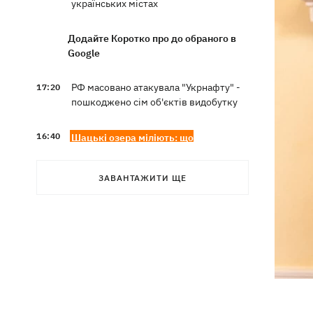
українських містах
Додайте Коротко про до обраного в
Google
РФ масовано атакувала "Укрнафту" -
17:20
пошкоджено сім об'єктів видобутку
16:40
Шацькі озера міліють: що
відбувається і чи винні у цьому поля
лохини
ЗАВАНТАЖИТИ ЩЕ
Суперечка в маршрутці переросла в
16:20
бійку в аптеці - поліцейські у Львові
розслідують інцидент
Помер автор пісень Мадонни й
16:13
трикратний лауреат Grammy Вільям
Орбіт