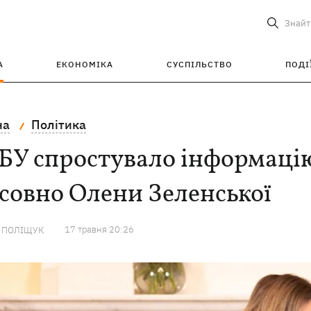
Знайт
А
ЕКОНОМІКА
СУСПІЛЬСТВО
ПОДІ
на
Політика
БУ спростувало інформацію
совно Олени Зеленської
17 травня 20:26
А ПОЛІЩУК