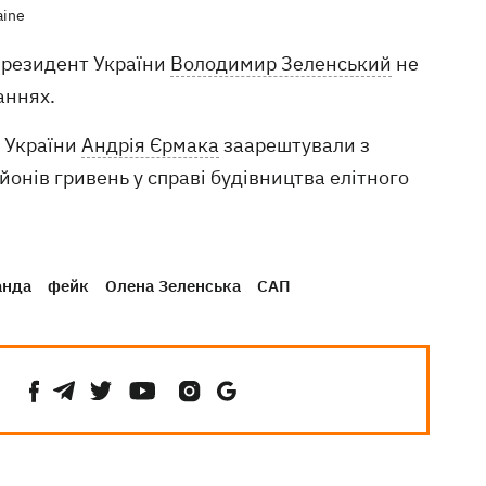
aine
президент України
Володимир Зеленський
не
аннях.
 України
Андрія Єрмака
заарештували з
йонів гривень у справі будівництва елітного
анда
фейк
Олена Зеленська
САП