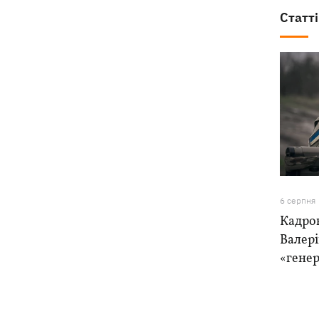
Статті
6 серпня
Кадро
Валер
«генер