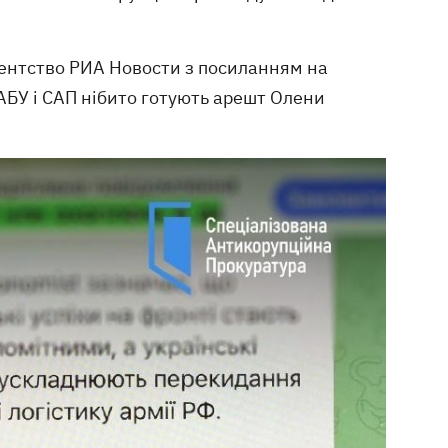
гентство РИА Новости з посиланням на
АБУ і САП нібито готують арешт Олени