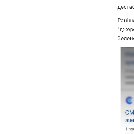
дестаб
Раніш
"джере
Зеленс