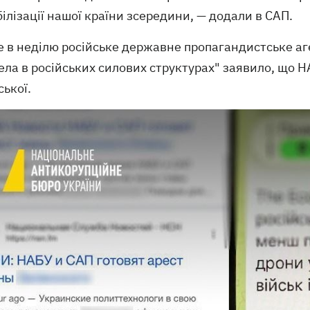
ілізації нашої країни зсередини, — додали в САП.
е в неділю російське державне пропагандистське а
ла в російських силових структурах" заявило, що Н
ької.