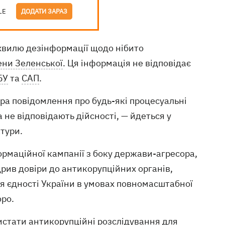
LE
ДОДАТИ ЗАРАЗ
 хвилю дезінформації щодо нібито
ни Зеленської
. Ця інформація не відповідає
БУ
та
САП
.
а повідомлення про будь-які процесуальні
не відповідають дійсності, — йдеться у
тури.
рмаційної кампанії з боку держави-агресора,
дрив довіри до антикорупційних органів,
ня єдності України в умовах повномасштабної
юро.
истати антикорупційні розслідування для