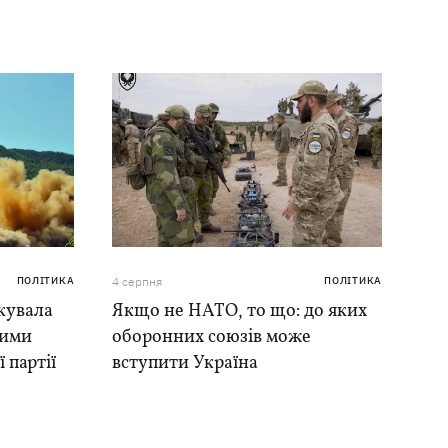
ПОЛІТИКА
4 серпня
ПОЛІТИКА
кувала
Якщо не НАТО, то що: до яких
ними
оборонних союзів може
 партії
вступити Україна