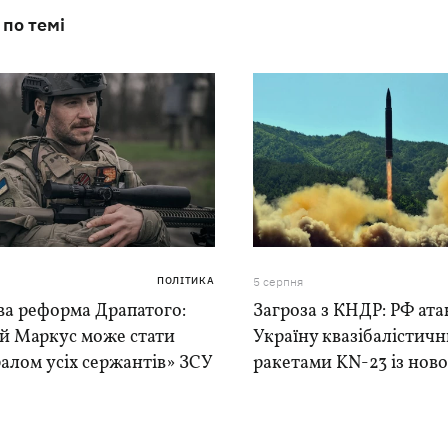
 по темі
ПОЛІТИКА
5 серпня
ва реформа Драпатого:
Загроза з КНДР: РФ ата
ій Маркус може стати
Україну квазібалістич
алом усіх сержантів» ЗСУ
ракетами KN-23 із нової