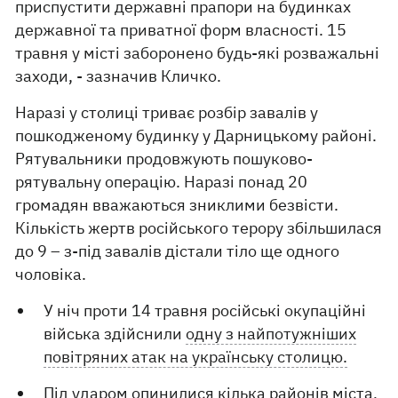
приспустити державні прапори на будинках
державної та приватної форм власності. 15
травня у місті заборонено будь-які розважальні
заходи, - зазначив Кличко.
Наразі у столиці триває розбір завалів у
пошкодженому будинку у Дарницькому районі.
Рятувальники продовжують пошуково-
рятувальну операцію. Наразі понад 20
громадян вважаються зниклими безвісти.
Кількість жертв російського терору збільшилася
до 9 – з-під завалів дістали тіло ще одного
чоловіка.
У ніч проти 14 травня російські окупаційні
війська здійснили
одну з найпотужніших
повітряних атак на українську столицю.
Під ударом опинилися кілька районів міста,