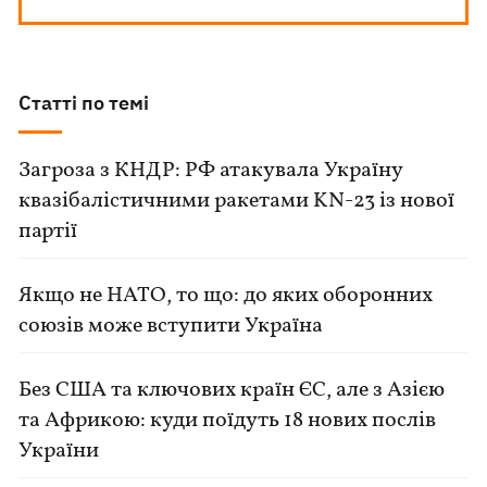
Статті по темі
Загроза з КНДР: РФ атакувала Україну
квазібалістичними ракетами KN-23 із нової
партії
Якщо не НАТО, то що: до яких оборонних
союзів може вступити Україна
Без США та ключових країн ЄС, але з Азією
та Африкою: куди поїдуть 18 нових послів
України