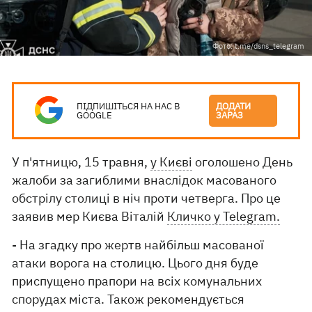
Фото: t.me/dsns_telegram
ПІДПИШІТЬСЯ НА НАС В
ДОДАТИ
GOOGLE
ЗАРАЗ
У п'ятницю, 15 травня,
у Києві
оголошено День
жалоби за загиблими внаслідок масованого
обстрілу столиці в ніч проти четверга. Про це
заявив мер Києва Віталій
Кличко у Telegram.
- На згадку про жертв найбільш масованої
атаки ворога на столицю. Цього дня буде
приспущено прапори на всіх комунальних
спорудах міста. Також рекомендується