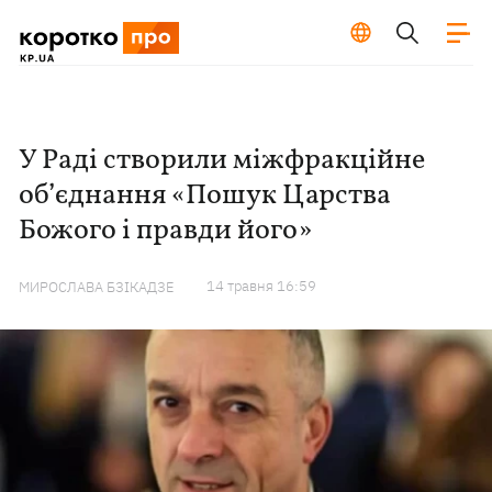
У Раді створили міжфракційне
об’єднання «Пошук Царства
Божого і правди його»
14 травня 16:59
МИРОСЛАВА БЗІКАДЗЕ