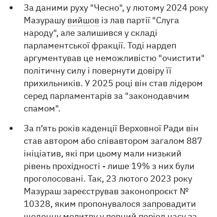
За даними руху "Чесно", у лютому 2024 року
Мазурашу
вийшов
із лав партії "Слуга
народу", але залишився у складі
парламентської фракції. Тоді нардеп
аргументував це неможливістю "очистити"
політичну силу і повернути довіру її
прихильників. У 2025 році він став лідером
серед парламентарів за "законодавчим
спамом".
За п’ять років каденції Верховної Ради він
став автором або співавтором загалом 887
ініціатив, які при цьому мали низький
рівень прохідності - лише 19% з них були
проголосовані. Так, 23 лютого 2023 року
Мазураш зареєстрував законопроєкт №
10328, яким пропонувалося
запровадити
щоденну молитву
у певний період часу за