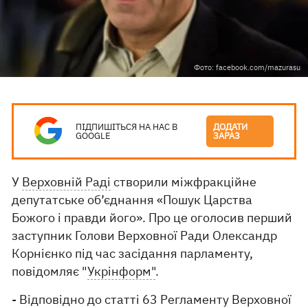
Фото: facebook.com/mazurasu
ПІДПИШІТЬСЯ НА НАС В
ДОДАТИ
GOOGLE
ЗАРАЗ
У
Верховній Раді
створили міжфракційне
депутатське об’єднання «Пошук Царства
Божого і правди його». Про це оголосив перший
заступник Голови Верховної Ради Олександр
Корнієнко під час засідання парламенту,
повідомляє "
Укрінформ"
.
- Відповідно до статті 63 Регламенту Верховної