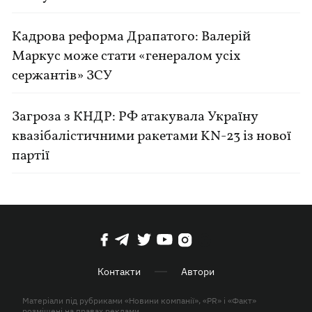
Кадрова реформа Драпатого: Валерій
Маркус може стати «генералом усіх
сержантів» ЗСУ
Загроза з КНДР: РФ атакувала Україну
квазібалістичними ракетами KN-23 із нової
партії
Контакти
Автори
Матеріали під рубриками «Новини компанії», «PR» і «Факт»
розміщені на правах реклами