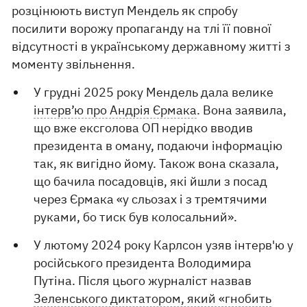
розцінюють виступ Мендель як спробу
посилити ворожу пропаганду на тлі її повної
відсутності в українському державному житті з
моменту звільнення.
У грудні 2025 року Мендель дала велике
інтерв’ю про Андрія Єрмака
. Вона заявила,
що вже ексголова ОП нерідко вводив
президента в оману, подаючи інформацію
так, як вигідно йому. Також вона сказала,
що бачила посадовців, які йшли з посад
через Єрмака «у сльозах і з тремтячими
руками, бо тиск був колосальний».
У лютому 2024 року Карлсон узяв інтерв'ю у
російського президента Володимира
Путіна. Після цього журналіст назвав
Зеленського диктатором, який «гнобить