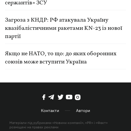
сержантів» ЗСУ
Загроза з КНДР: РФ атакувала Україну
квазібалістичними ракетами KN-23 із нової
партії
Якщо не НАТО, то що: до яких оборонних
союзів може вступити Україна
Контакти
Автори
Матеріали під рубриками «Новини компанії», «PR» і «Факт»
розміщені на правах реклами