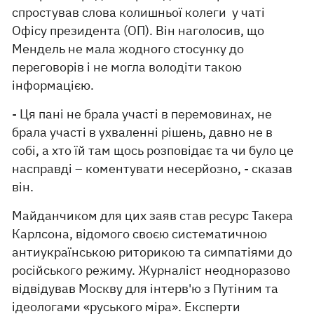
спростував слова колишньої колеги у чаті
Офісу президента (ОП). Він наголосив, що
Мендель не мала жодного стосунку до
переговорів і не могла володіти такою
інформацією.
- Ця пані не брала участі в перемовинах, не
брала участі в ухваленні рішень, давно не в
собі, а хто їй там щось розповідає та чи було це
насправді – коментувати несерйозно, - сказав
він.
Майданчиком для цих заяв став ресурс Такера
Карлсона, відомого своєю систематичною
антиукраїнською риторикою та симпатіями до
російського режиму. Журналіст неодноразово
відвідував Москву для інтерв'ю з Путіним та
ідеологами «руського міра». Експерти