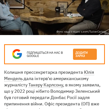
Фото: кадр з відео x.com/TuckerCarlson
ПІДПИШІТЬСЯ НА НАС В
ДОДАТИ
GOOGLE
ЗАРАЗ
Колишня прессекретарка президента
Юлія
Мендель
дала інтерв'ю американському
журналісту
Такеру Карлсону
, в якому заявила,
що у 2022 році нібито Володимир Зеленський
був готовий передати Донбас Росії задля
припинення війни. Офіс президента (ОП) вже