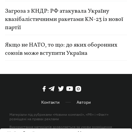
Загроза з КНДР: РФ атакувала Україну
квазібалістичними ракетами KN-23 із нової
партії
Якщо не НАТО, то що: до яких оборонних
союзів може вступити Україна
Контакти
Автори
Матеріали під рубриками «Новини компанії», «PR» і «Факт»
розміщені на правах реклами
Використання матеріалів дозволяється за умови розміщення
активного гіперпосилання на KP.UA в першому абзаці.