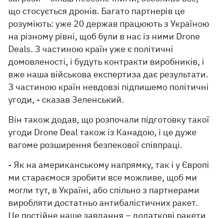
що стосується дронів. Багато партнерів це
розуміють: уже 20 держав працюють з Україною
на різному рівні, щоб були в нас із ними Drone
Deals. З частиною країн уже є політичні
домовленості, і будуть контракти виробників, і
вже наша військова експертиза дає результати.
З частиною країн невдовзі підпишемо політичні
угоди, - сказав Зеленський.
Він також додав, що розпочали підготовку такої
угоди Drone Deal також із Канадою, і це дуже
вагоме розширення безпекової співпраці.
- Як на американському напрямку, так і у Європі
ми стараємося зробити все можливе, щоб ми
могли тут, в Україні, або спільно з партнерами
виробляти достатньо антибалістичних ракет.
Це постійне наше завдання – додаткові ракети