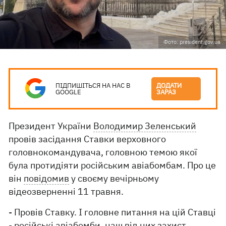
Фото: president.gov.ua
ПІДПИШІТЬСЯ НА НАС В
ДОДАТИ
GOOGLE
ЗАРАЗ
Президент України
Володимир Зеленський
провів засідання Ставки верховного
головнокомандувача, головною темою якої
була протидіяти російським авіабомбам. Про це
він
повідомив
у своєму вечірньому
відеозверненні 11 травня.
- Провів Ставку. І головне питання на цій Ставці
- російські авіабомби, наш від них захист.