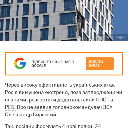
Фото: Getty Images
ПІДПИШІТЬСЯ НА НАС В
ДОДАТИ
GOOGLE
ЗАРАЗ
Через високу ефективність українських атак
Росія вимушена екстрено, поза затвердженими
планами, розгортати додаткові сили
ППО та
РЕБ.
Про це
заявив
головнокомандувач ЗСУ
Олександр Сирський.
Так, росіяни формують 4 нові полки, 24