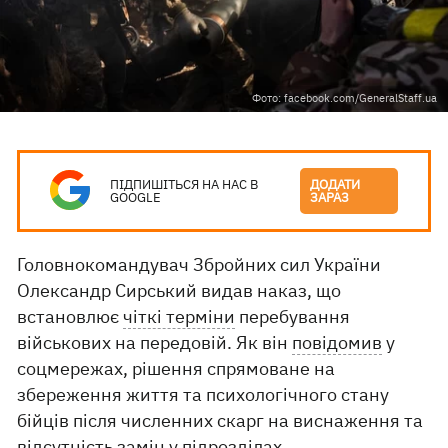
Фото: facebook.com/GeneralStaff.ua
ПІДПИШІТЬСЯ НА НАС В
ДОДАТИ
GOOGLE
ЗАРАЗ
Головнокомандувач Збройних сил України
Олександр Сирський видав наказ, що
встановлює
чіткі терміни
перебування
військових на передовій. Як він
повідомив
у
соцмережах, рішення спрямоване на
збереження життя та психологічного стану
бійців після численних скарг на виснаження та
відсутність замін у підрозділах.