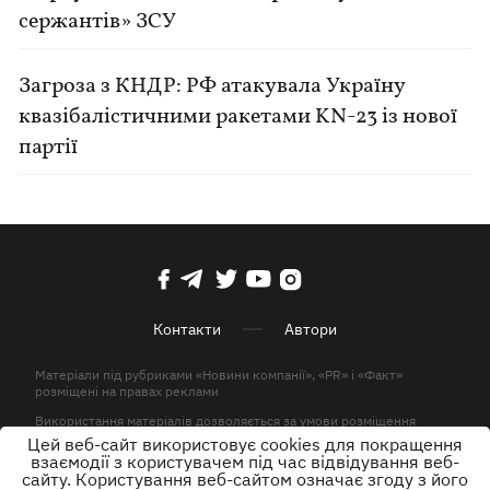
сержантів» ЗСУ
Загроза з КНДР: РФ атакувала Україну
квазібалістичними ракетами KN-23 із нової
партії
Контакти
Автори
Матеріали під рубриками «Новини компанії», «PR» і «Факт»
розміщені на правах реклами
Використання матеріалів дозволяється за умови розміщення
активного гіперпосилання на KP.UA в першому абзаці.
Цей веб-сайт використовує cookies для покращення
взаємодії з користувачем під час відвідування веб-
© ТОВ «ЮЛАВ МЕДІА» 2026. Всі права захищені.
сайту. Користування веб-сайтом означає згоду з його