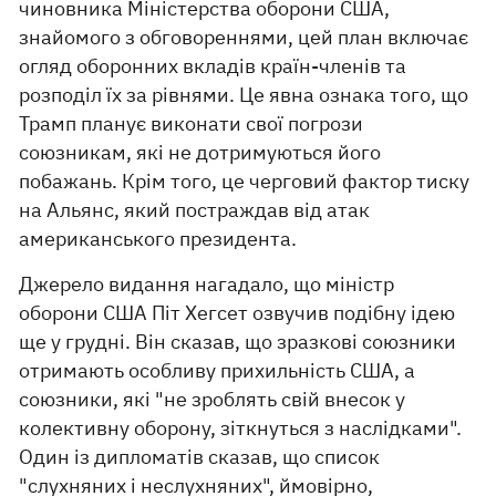
чиновника Міністерства оборони США,
знайомого з обговореннями, цей план включає
огляд оборонних вкладів країн-членів та
розподіл їх за рівнями. Це явна ознака того, що
Трамп планує виконати свої погрози
союзникам, які не дотримуються його
побажань. Крім того, це черговий фактор тиску
на Альянс, який постраждав від атак
американського президента.
Джерело видання нагадало, що міністр
оборони США Піт Хегсет озвучив подібну ідею
ще у грудні. Він сказав, що зразкові союзники
отримають особливу прихильність США, а
союзники, які "не зроблять свій внесок у
колективну оборону, зіткнуться з наслідками".
Один із дипломатів сказав, що список
"слухняних і неслухняних", ймовірно,