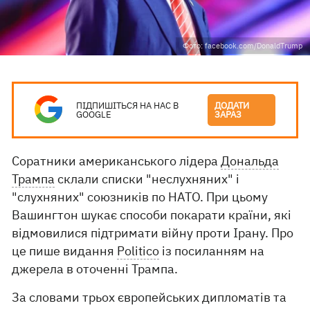
Фото: facebook.com/DonaldTrump
ПІДПИШІТЬСЯ НА НАС В
ДОДАТИ
GOOGLE
ЗАРАЗ
Соратники американського лідера
Дональда
Трампа
склали списки "неслухняних" і
"слухняних" союзників по НАТО. При цьому
Вашингтон шукає способи покарати країни, які
відмовилися підтримати війну проти Ірану. Про
це пише видання
Politico
із посиланням на
джерела в оточенні Трампа.
За словами трьох європейських дипломатів та