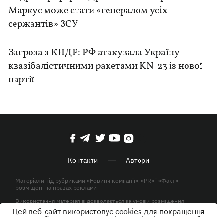
Маркус може стати «генералом усіх
сержантів» ЗСУ
Загроза з КНДР: РФ атакувала Україну
квазібалістичними ракетами KN-23 із нової
партії
Контакти
Автори
Матеріали під рубриками «Новини компанії», «PR» і «Факт»
розміщені на правах реклами
Використання матеріалів дозволяється за умови розміщення
активного гіперпосилання на KP.UA в першому абзаці.
Цей веб-сайт використовує cookies для покращення