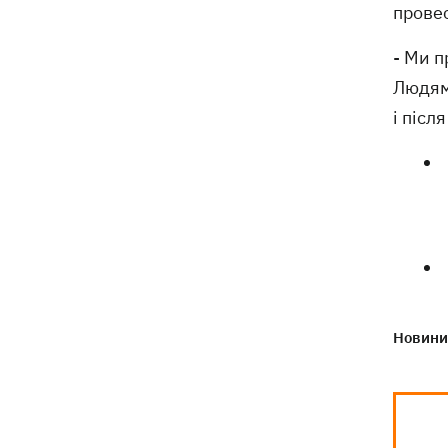
ексгумацію жертв Волинської трагедії
провес
у двох селах на Волині
- Ми п
Людям 
і післ
Новини 