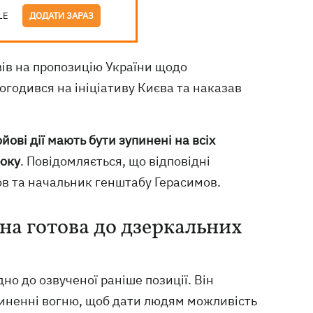
LE
ДОДАТИ ЗАРАЗ
вів на пропозицію України щодо
погодився на ініціативу Києва та наказав
ойові дії мають бути зупинені на всіх
року
. Повідомляється, що відповідні
в та начальник генштабу Герасимов.
їна готова до дзеркальних
дно до озвученої раніше позиції. Він
пиненні вогню, щоб дати людям можливість