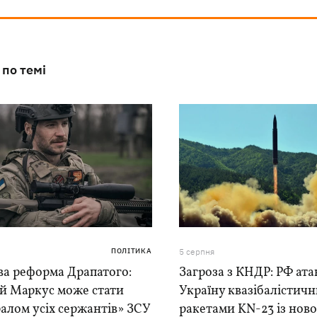
 по темі
ПОЛІТИКА
5 серпня
ва реформа Драпатого:
Загроза з КНДР: РФ ата
ій Маркус може стати
Україну квазібалістич
алом усіх сержантів» ЗСУ
ракетами KN-23 із нової