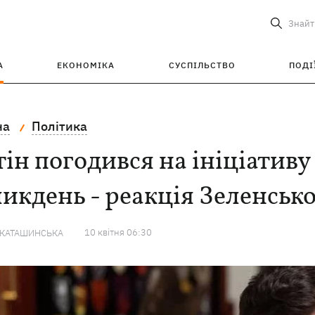
Знайт
А
ЕКОНОМІКА
СУСПІЛЬСТВО
ПОДІ
на
Політика
ін погодився на ініціативу
икдень - реакція Зеленськ
10 квiтня 06:30
 КАТАШИНСЬКА