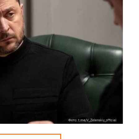
Фото: t.me/V_Zelenskiy_official