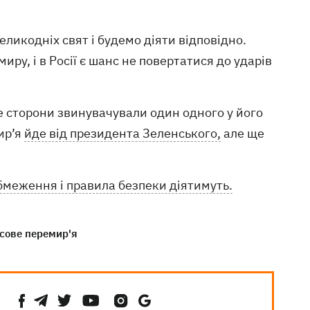
ликодніх свят і будемо діяти відповідно.
ру, і в Росії є шанс не повертатися до ударів
е сторони звинувачували один одного у його
ир’я
йде від президента Зеленського,
але ще
обмеження і правила безпеки діятимуть.
сове перемир'я