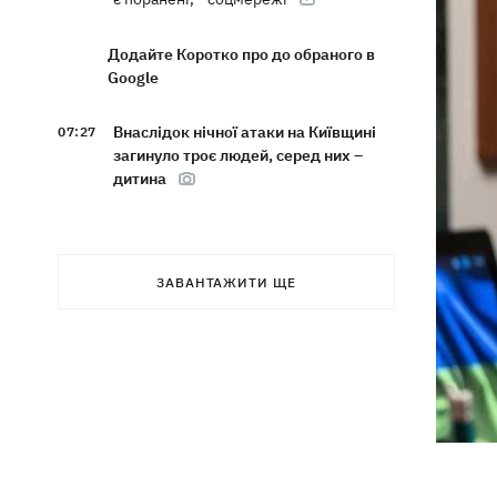
Додайте Коротко про до обраного в
Google
Внаслідок нічної атаки на Київщині
07:27
загинуло троє людей, серед них –
дитина
8 серпня – яке сьогодні церковне
05:30
свято, Росія напала на Грузію, що
сьогодні не можна робити
ЗАВАНТАЖИТИ ЩЕ
7 серпня
Суспільно відреагувало на лист Олі
21:47
Полякової із закликами змінити
правила Нацвідбору
У Львові виставили обгорілі
21:20