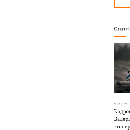
Статті
6 серпня
Кадро
Валер
«генер