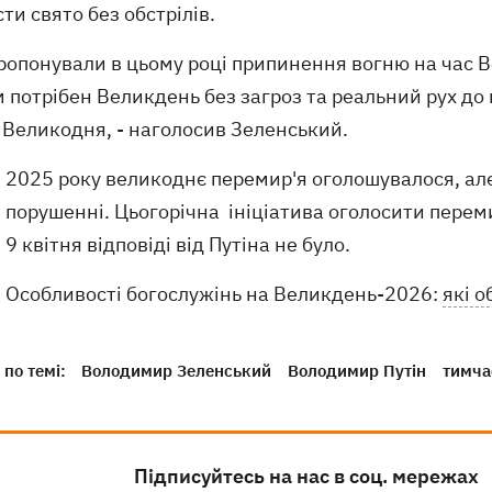
ти свято без обстрілів.
ропонували в цьому році припинення вогню на час Ве
потрібен Великдень без загроз та реальний рух до ми
я Великодня, - наголосив Зеленський.
2025 року великоднє перемир'я оголошувалося, ал
порушенні. Цьогорічна ініціатива оголосити перем
9 квітня відповіді від Путіна не було.
Особливості богослужінь на Великдень-2026:
які 
по темі:
Володимир Зеленський
Володимир Путін
тимча
Підписуйтесь на нас в соц. мережах