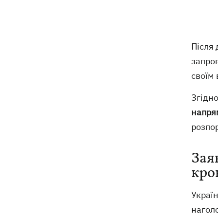
екземпляри книг зі знищеного складу
у Харкові
Собаку, якого співробітники Нової
21:02
Після 
пошти вигнали на спеку, знайшли - пса
запро
нагодували та забрали додому
своїм 
Сенат США схвалив законопроект
20:40
Згідн
Грема про "пекельні санкції" проти
РФ
напрям
розпо
Зеленський вперше прибув до Сербії
20:14
та розповів про цілі візиту
Зая
У Львові запровадили карантинні
кро
20:04
обмеження через виявлення сказу в
кота
Украї
нагол
Україна та Польща завершили
19:49