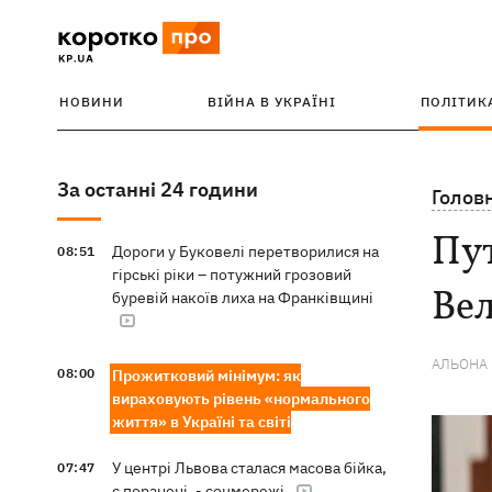
НОВИНИ
ВІЙНА В УКРАЇНІ
ПОЛІТИК
За останні 24 години
Голов
Пут
Дороги у Буковелі перетворилися на
08:51
гірські ріки – потужний грозовий
Вел
буревій накоїв лиха на Франківщині
АЛЬОНА
08:00
Прожитковий мінімум: як
вираховують рівень «нормального
життя» в Україні та світі
У центрі Львова сталася масова бійка,
07:47
є поранені, - соцмережі