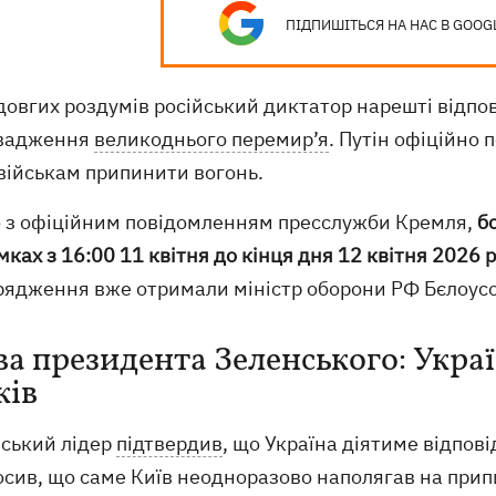
ПІДПИШІТЬСЯ НА НАС В GOOG
довгих роздумів російський диктатор нарешті відпо
вадження
великоднього перемир’я
. Путін офіційно 
військам припинити вогонь.
о з офіційним повідомленням пресслужби Кремля,
б
ках з 16:00 11 квітня до кінця дня 12 квітня 2026 
рядження вже отримали міністр оборони РФ Бєлоусо
ва президента Зеленського: Укра
ків
нський лідер
підтвердив
, що Україна діятиме відпові
осив, що саме Київ неодноразово наполягав на при