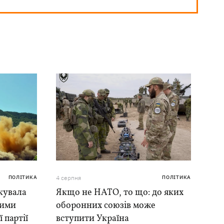
ПОЛІТИКА
4 серпня
ПОЛІТИКА
кувала
Якщо не НАТО, то що: до яких
ними
оборонних союзів може
 партії
вступити Україна