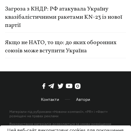
Загроза з КНДР: РФ атакувала Україну
квазібалістичними ракетами KN-23 із нової
партії
Якщо не НАТО, то що: до яких оборонних
союзів може вступити Україна
Контакти
Автори
Матеріали під рубриками «Новини компанії», «PR» і «Факт»
розміщені на правах реклами
Використання матеріалів дозволяється за умови розміщення
активного гіперпосилання на KP.UA в першому абзаці.
Цей веб-сайт використовує cookies для покращення