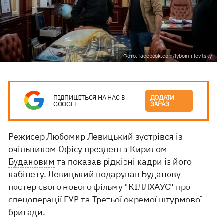
Фото: facebook.com/lybomir.levitsky
ПІДПИШІТЬСЯ НА НАС В
ДОДАТИ
GOOGLE
ЗАРАЗ
Режисер Любомир Левицький зустрівся із
очільником Офісу прездента
Кирилом
Будановим
та показав рідкісні кадри із його
кабінету. Левицький подарував Буданову
постер свого нового фільму "КІЛЛХАУС" про
спецоперації ГУР та Третьої окремої штурмової
бригади.