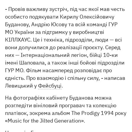
- Провів важливу зустріч, під час якої мав честь
особисто подякувати Кирилу Олексійовичу
Буданову, Андрію Юсову та всій команді ГУР
МО України за підтримку у виробництві
КІЛЛХАУС. Це і техніка, підрозділи, люди — всі
вони долучилися до реалізації проєкту. Серед
них — Інтернаціональний легіон, бійці 10-ки
імені Шаповала, а також інші бойові підрозділи
ГУР МО. Фільм насамперед розповідає про
єдність. Про взаємодію і спільну силу, - написав
Левицький у
Фейсбуці
.
На фотографіях кабінету Буданова можна
розгледіти вініловий програвач та колекцію
платівок, зокрема альбом The Prodigy 1994 року
«Music for the Jilted Generation».