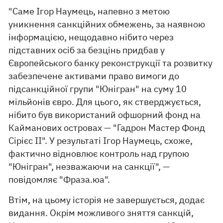
"Саме Ігор Наумець, напевно з метою
уникнення санкційних обмежень, за наявною
інформацією, нещодавно нібито через
підставних осіб за безцінь придбав у
Європейського банку реконструкції та розвитку
забезпечене активами право вимоги до
підсанкційної групи "Юнігран" на суму 10
мільйонів євро. Для цього, як стверджується,
нібито був використаний офшорний фонд на
Кайманових островах — "Гадрон Мастер Фонд
Сірієс ІІ". У результаті Ігор Наумець, схоже,
фактично відновлює контроль над групою
"Юнігран", незважаючи на санкції", —
повідомляє "Фраза.юа".
Втім, на цьому історія не завершується, додає
видання. Окрім можливого зняття санкцій,