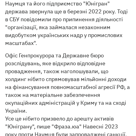
Наумця та його підприємство "Юнігран"
держава звернула ще в березні 2022 року. Тоді
в СБУ повідомили про припинення діяльності
"організації, яка займалася незаконним
видобутком українських надр у промислових
масштабах".
Офіс Генпрокурора та Державне бюро
розслідувань, яке відкрило відповідне
провадження, також наголошували, що
холдинг нібито спрямовував мільйонні доходи
на фінансування повномасштабної агресії РФ, а
також на матеріальне забезпечення
окупаційних адміністрацій у Криму та на сході
України.
Усе це нібито призвело до арешту активів
"Юніграну", пише "Фраза.юа" Навесні 2023
року проти Наумця були запроваджені санкції.