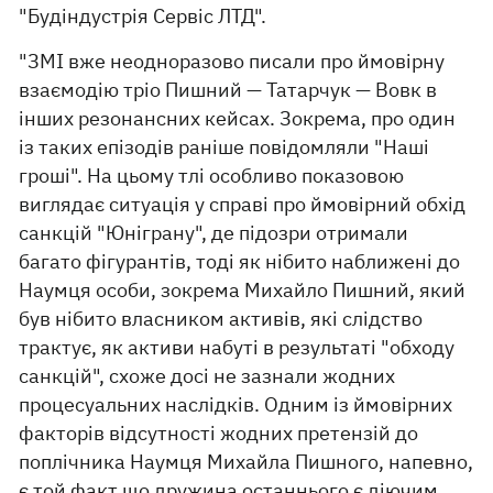
"Будіндустрія Сервіс ЛТД".
"ЗМІ вже неодноразово писали про ймовірну
взаємодію тріо Пишний — Татарчук — Вовк в
інших резонансних кейсах. Зокрема, про один
із таких епізодів раніше повідомляли "Наші
гроші". На цьому тлі особливо показовою
виглядає ситуація у справі про ймовірний обхід
санкцій "Юніграну", де підозри отримали
багато фігурантів, тоді як нібито наближені до
Наумця особи, зокрема Михайло Пишний, який
був нібито власником активів, які слідство
трактує, як активи набуті в результаті "обходу
санкцій", схоже досі не зазнали жодних
процесуальних наслідків. Одним із ймовірних
факторів відсутності жодних претензій до
поплічника Наумця Михайла Пишного, напевно,
є той факт що дружина останнього є діючим