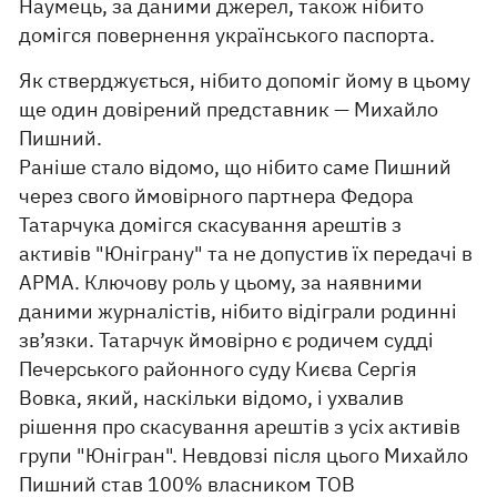
Наумець, за даними джерел, також нібито
домігся повернення українського паспорта.
Як стверджується, нібито допоміг йому в цьому
ще один довірений представник — Михайло
Пишний.
Раніше стало відомо, що нібито саме Пишний
через свого ймовірного партнера Федора
Татарчука домігся скасування арештів з
активів "Юніграну" та не допустив їх передачі в
АРМА. Ключову роль у цьому, за наявними
даними журналістів, нібито відіграли родинні
зв’язки. Татарчук ймовірно є родичем судді
Печерського районного суду Києва Сергія
Вовка, який, наскільки відомо, і ухвалив
рішення про скасування арештів з усіх активів
групи "Юнігран". Невдовзі після цього Михайло
Пишний став 100% власником ТОВ