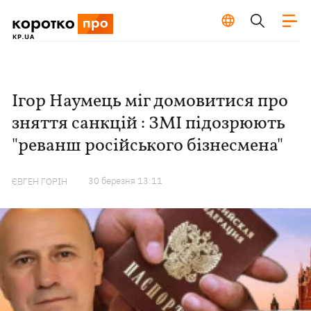
Ігор Наумець міг домовитися про
зняття санкцій : ЗМІ підозрюють
"реванш російського бізнесмена"
30 березня 13:11
ЄВГЕН ГОРІН