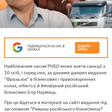
ПІДПИШІТЬСЯ НА НАС В
ДОДАТИ
GOOGLE
ЗАРАЗ
Найближчим часом РНБО може зняти санкції з
10 осіб, і серед них, за даними джерел видання
"Фраза.юа" в бізнесових і правоохоронних
колах, нібито є й ймовірний російський
бізнесмен Ігор Наумець.
Про це йдеться в
матеріалі
на сайті видання під
заголовком "Реванш російського бізнесмена?