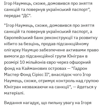
Ігор Наумець, схоже, домовився про зняття
санкцій та повернув український паспорт",
передає "ДС".
"Ігор Наумець, схоже, домовився про зняття
санкцій та повернув український паспорт, а
Європейський банк реконструкції та розвитку
нібито за безцінь, продав підсанкційному
олігарху Наумцю забезпечене активами право
вимоги до підсанкційної групи Юнігран в
розмірі 10 мільйонів євро через офшорний
фонд на Кайманових островах — "Гадрон
Мастер Фонд Сірієс ІІ", внаслідок чого Ігор
Наумець, схоже, отримує контроль над групою
Юнігран незважаючи на санкції", — йдеться у
матеріалі.
Видання нагадує, що пильну увагу на Ігоря