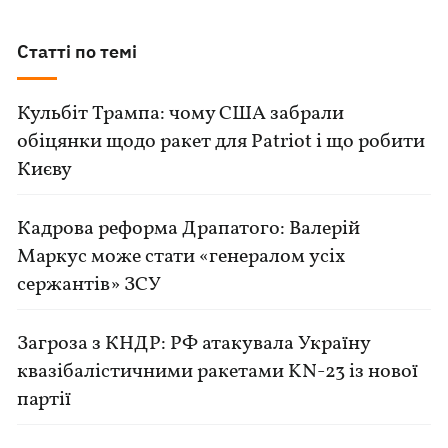
Статті по темі
Кульбіт Трампа: чому США забрали
обіцянки щодо ракет для Patriot і що робити
Києву
Кадрова реформа Драпатого: Валерій
Маркус може стати «генералом усіх
сержантів» ЗСУ
Загроза з КНДР: РФ атакувала Україну
квазібалістичними ракетами KN-23 із нової
партії