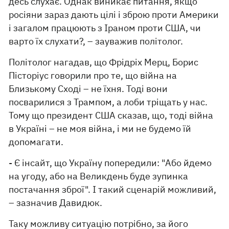
десь слухає. Однак виникає питання, якщо
росіяни зараз дають цілі і зброю проти Америки
і загалом працюють з Іраном проти США, чи
варто їх слухати?, – зауважив політолог.
Політолог нагадав, що Фрідріх Мерц, Борис
Пісторіус говорили про те, що війна на
Близькому Сході – не їхня. Тоді вони
посварилися з Трампом, а лоби тріщать у нас.
Тому що президент США сказав, що, тоді війна
в Україні – не моя війна, і ми не будемо їй
допомагати.
- Є інсайт, що Україну попередили: "Або йдемо
на угоду, або на Великдень буде зупинка
постачання зброї". І такий сценарій можливий,
– зазначив Давидюк.
Таку можливу ситуацію потрібно, за його