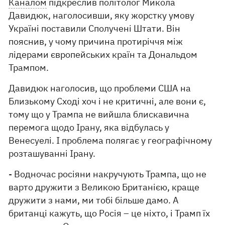
Каналом
підкреслив політолог Микола
Давидюк, наголосивши, яку жорстку умову
Україні поставили Сполучені Штати. Він
пояснив, у чому причина протиріччя між
лідерами європейських країн та Дональдом
Трампом.
Давидюк наголосив, що проблеми США на
Близькому Сході хоч і не критичні, але вони є,
тому що у Трампа не вийшла блискавична
перемога щодо Ірану, яка відбулась у
Венесуелі. І проблема полягає у географічному
розташуванні Ірану.
- Водночас росіяни накручують Трампа, що не
варто дружити з Великою Британією, краще
дружити з нами, ми тобі більше дамо. А
британці кажуть, що Росія – це ніхто, і Трамп їх