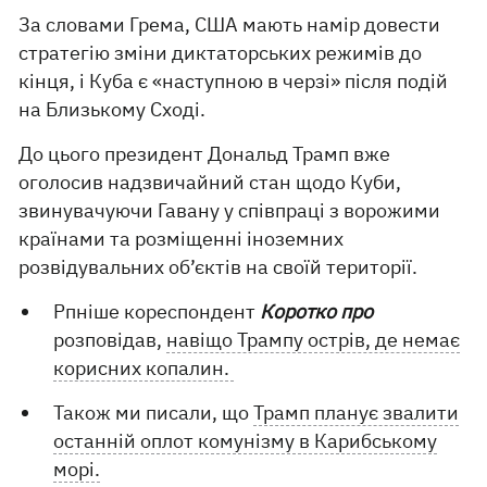
За словами Грема, США мають намір довести
стратегію зміни диктаторських режимів до
кінця, і Куба є «наступною в черзі» після подій
на Близькому Сході.
До цього президент Дональд Трамп вже
оголосив надзвичайний стан щодо Куби,
звинувачуючи Гавану у співпраці з ворожими
країнами та розміщенні іноземних
розвідувальних об’єктів на своїй території.
Рпніше кореспондент
Коротко про
розповідав,
навіщо Трампу острів, де немає
корисних копалин.
Також ми писали, що
Трамп планує звалити
останній оплот комунізму в Карибському
морі.