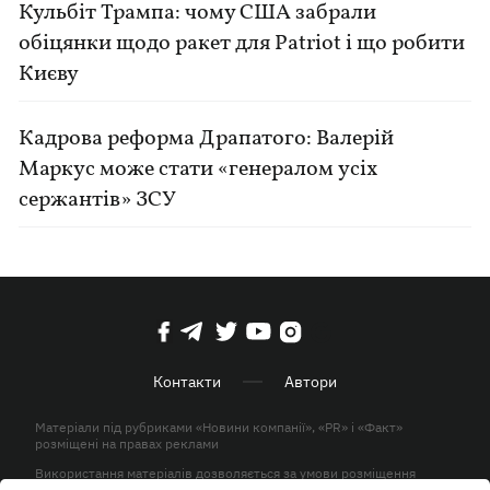
Кульбіт Трампа: чому США забрали
обіцянки щодо ракет для Patriot і що робити
Києву
Кадрова реформа Драпатого: Валерій
Маркус може стати «генералом усіх
сержантів» ЗСУ
Контакти
Автори
Матеріали під рубриками «Новини компанії», «PR» і «Факт»
розміщені на правах реклами
Використання матеріалів дозволяється за умови розміщення
активного гіперпосилання на KP.UA в першому абзаці.