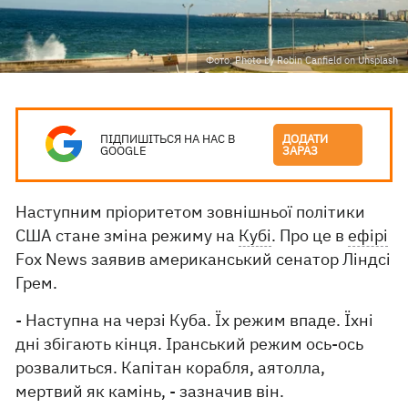
Фото: Photo by Robin Canfield on Unsplash
ПІДПИШІТЬСЯ НА НАС В
ДОДАТИ
GOOGLE
ЗАРАЗ
Наступним пріоритетом зовнішньої політики
США стане зміна режиму на
Кубі
. Про це в
ефірі
Fox News заявив американський сенатор Ліндсі
Грем.
- Наступна на черзі Куба. Їх режим впаде. Їхні
дні збігають кінця. Іранський режим ось-ось
розвалиться. Капітан корабля, аятолла,
мертвий як камінь, - зазначив він.