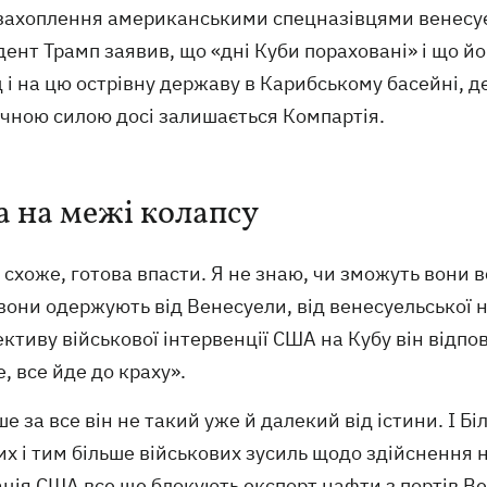
 захоплення американськими спецназівцями венесу
ент Трамп заявив, що «дні Куби пораховані» і що йо
д і на цю острівну державу в Карибському басейні,
ичною силою досі залишається Компартія.
а на межі колапсу
 схоже, готова впасти. Я не знаю, чи зможуть вони в
вони одержують від Венесуели, від венесуельської н
ктиву військової інтервенції США на Кубу він відпов
, все йде до краху».
 за все він не такий уже й далекий від істини. І Б
х і тим більше військових зусиль щодо здійснення 
іація США все ще блокують експорт нафти з портів 