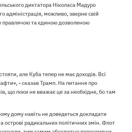
ельського диктатора Ніколаса Мадуро
го адміністрація, можливо, зверне свій
 де правлячою та єдиною дозволеною
стояти, але Куба тепер не має доходів. Всі
афти», - сказав Трамп. На питання про
ів, що поки не вважає це за необхідне, бо там
ілому дому навіть не доведеться докладати
на острові радикальних політичних змін. Флот
Венесуели, тим самим абсолютно перекривши