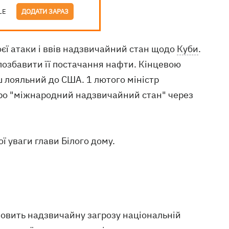
LE
ДОДАТИ ЗАРАЗ
єї атаки і ввів надзвичайний стан щодо
Куби
.
 позбавити її постачання нафти. Кінцевою
ш лояльний до США. 1 лютого міністр
про "міжнародний надзвичайний стан" через
ї уваги глави Білого дому.
новить надзвичайну загрозу національній