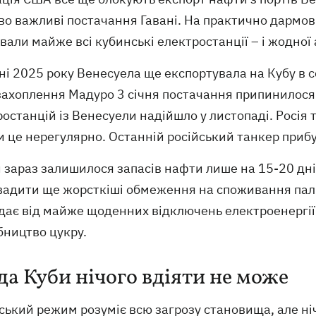
во важливі постачання Гавані. На практично дармов
али майже всі кубинські електростанції – і жодної
ні 2025 року Венесуела ще експортувала на Кубу в 
 захоплення Мадуро 3 січня постачання припинилося
останцій із Венесуели надійшло у листопаді. Росія 
 це нерегулярно. Останній російський танкер прибу
 зараз залишилося запасів нафти лише на 15-20 дні
вадити ще жорсткіші обмеження на споживання пали
дає від майже щоденних відключень електроенергії.
бництво цукру.
да Куби нічого вдіяти не може
ький режим розуміє всю загрозу становища, але ніч