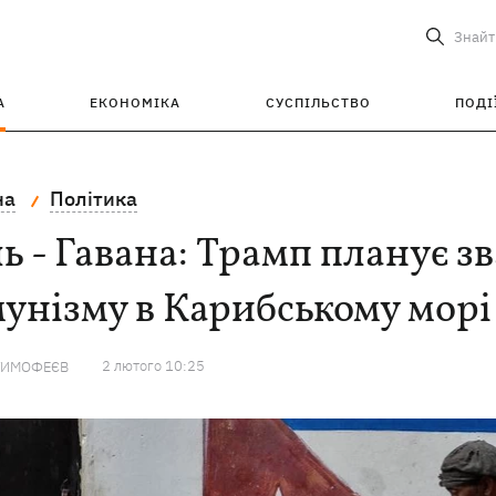
Знайт
А
ЕКОНОМІКА
СУСПІЛЬСТВО
ПОДІ
на
Політика
ь - Гавана: Трамп планує з
унізму в Карибському морі
2 лютого 10:25
ТИМОФЕЄВ