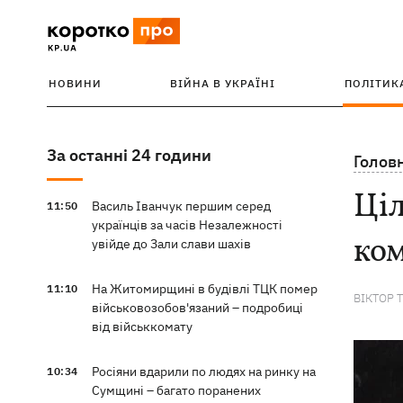
НОВИНИ
ВІЙНА В УКРАЇНІ
ПОЛІТИК
За останні 24 години
Голов
Ціл
Василь Іванчук першим серед
11:50
українців за часів Незалежності
ком
увійде до Зали слави шахів
На Житомирщині в будівлі ТЦК помер
11:10
ВІКТОР 
військовозобов'язаний – подробиці
від військкомату
Росіяни вдарили по людях на ринку на
10:34
Сумщині – багато поранених