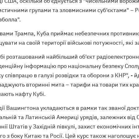
ці США, оскільки об'єднується з "чисельними воро
истичними групами та зловмисними суб'єктами" – Р
зболла".
овами Трампа, Куба приймає небезпечних противникі
увати на своїй території військові потужності, які
бі розташований найбільший об'єкт радіоелектронно
денційну інформацію про національну безпеку Спол
у співпрацю в галузі розвідки та оборони з КНР", -
ваджують вторинні мита – тарифи на товари тих кра
чають нафту Кубі.
 дії Вашингтона укладаються в рамки так званої до
альній та Латинській Америці урядів, залежних від
нії Штатів у Західній півкулі, захист економічних і
го з боку Китаю та Росії. Цей курс також наголошу