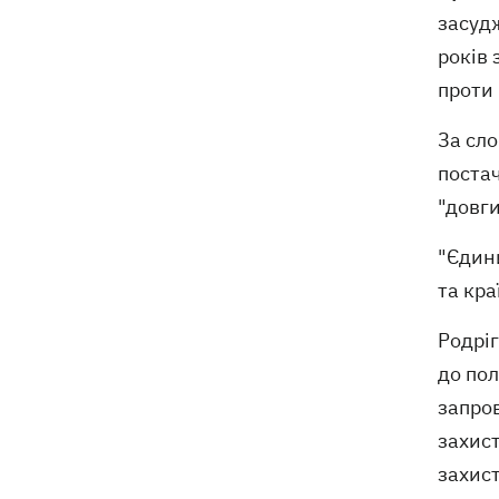
засудж
років 
проти 
За сл
постач
"довги
"Єдин
та кра
Родрі
до пол
запров
захист
захист