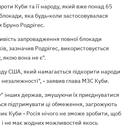
проти Куби та її народу, який вже понад 65
 блокади, яка будь-коли застосовувалася
и Бруно Родрігес.
ивість запровадження повної блокади
ів, зазначив Родрігес, використовується
 якою вона не є".
яду США, який намагається підкорити народи
та незалежності", - заявив глава МЗС Куби.
у" інших держав, змушуючи їх приєднуватися
ться підтримувати ці обмеження, загрожують
к Куби - Росія нічого не зможе зробити, щоб
лі і не має жодних можливостей якось