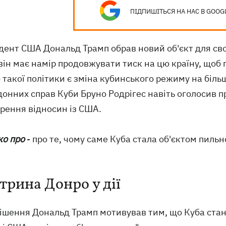
ПІДПИШІТЬСЯ НА НАС В GOOG
дент США Дональд Трамп обрав новий об'єкт для сво
 він має намір продовжувати тиск на цю країну, щоб
такої політики є зміна кубинського режиму на біль
донних справ Куби Бруно Родрігес навіть оголосив 
рення відносин із США.
ко про
- про те, чому саме Куба стала об'єктом пильно
трина Донро у дії
рішення Дональд Трамп мотивував тим, що Куба ста