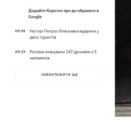
Додайте Коротко про до обраного в
Google
На горі Петрос блискавка вдарила у
09:59
двох туристів
Росіяни атакували 147 дронами з 5
09:23
напрямків
Мапа бойових дій в Україні 07.08.2026
09:16
ЗАВАНТАЖИТИ ЩЕ
Путін може напасти на НАТО до
09:07
завершення війни в Україні — розвідка
США для WSJ
Вибухи в Криму та удари за 1700 км
08:49
від кордону: палають аеродром
«Гвардійське» та Wildberries у