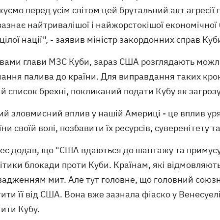
уємо перед усім світом цей брутальний акт агресії 
зазнає найтривалішої і найжорстокішої економічної
цілої нації", - заявив міністр закордонних справ Куб
овами глави МЗС Куби, зараз США розглядають можл
ання палива до країни. Для виправдання таких крок
й список брехні, покликаний подати Кубу як загрозу,
ий зловмисний вплив у нашій Америці - це вплив ур
їни своїй волі, позбавити їх ресурсів, суверенітету 
гес додав, що "США вдаються до шантажу та примус
ітики блокади проти Куби. Країнам, які відмовляю
адженням мит. Але тут головне, що головний союзни
ити її від США. Вона вже зазнала фіаско у Венесуе
ити Кубу.