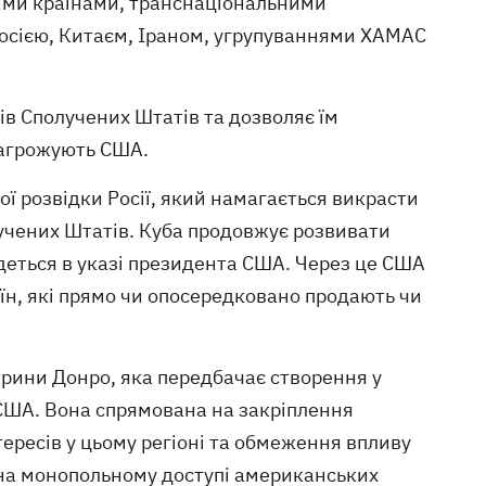
жими країнами, транснаціональними
осією, Китаєм, Іраном, угрупуваннями ХАМАС
в Сполучених Штатів та дозволяє їм
 загрожують США.
ї розвідки Росії, який намагається викрасти
учених Штатів. Куба продовжує розвивати
 йдеться в указі президента США. Через це США
їн, які прямо чи опосередковано продають чи
ктрини Донро, яка передбачає створення у
 США. Вона спрямована на закріплення
нтересів у цьому регіоні та обмеження впливу
є на монопольному доступі американських