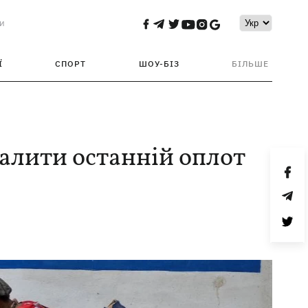
и
Ї
СПОРТ
ШОУ-БІЗ
БІЛЬШЕ
валити останній оплот