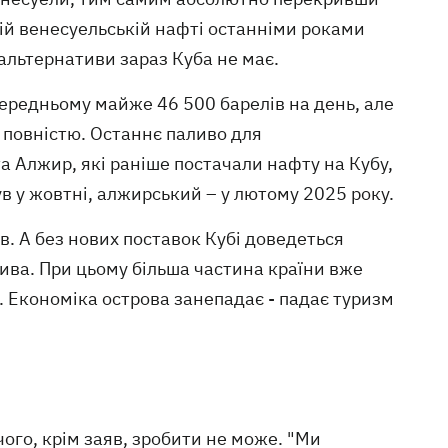
ій венесуельській нафті останніми роками
 альтернативи зараз Куба не має.
середньому майже 46 500 барелів на день, але
 повністю. Останнє паливо для
та Алжир, які раніше постачали нафту на Кубу,
в у жовтні, алжирський – у лютому 2025 року.
в. А без нових поставок Кубі доведеться
ва. При цьому більша частина країни вже
 Економіка острова занепадає - падає туризм
ого, крім заяв, зробити не може. "Ми