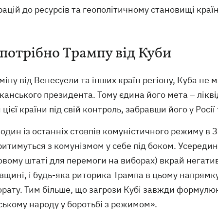
ацій до ресурсів та геополітичному становищі країн
потрібно Трампу від Куби
міну від Венесуели та інших країн регіону, Куба не 
канського президента. Тому єдина його мета – лікв
 цієї країни під свій контроль, забравши його у Росії
 один із останніх стовпів комуністичного режиму в З
итимуться з комунізмом у себе під боком. Усередин
вому штаті для перемоги на виборах) вкрай негати
вщині, і будь-яка риторика Трампа в цьому напрямк
рату. Тим більше, що загрози Кубі завжди формулюю
ському народу у боротьбі з режимом».