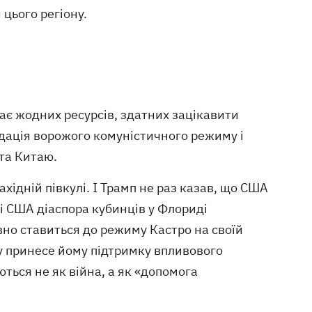
 цього регіону.
має жодних ресурсів, здатних зацікавити
ідація ворожого комуністичного режиму і
 та Китаю.
ахідній півкулі. І Трамп не раз казав, що США
і США діаспора кубинців у Флориді
вно ставиться до режиму Кастро на своїй
у принесе йому підтримку впливового
ться не як війна, а як «допомога