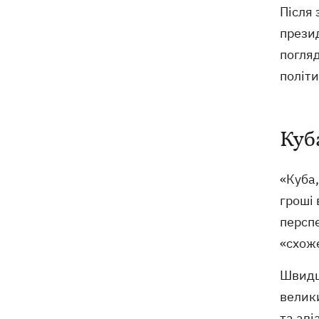
Після
презид
погля
політ
Куб
«Куба,
гроші 
перспе
«схоже
Швидше
велики
та ав