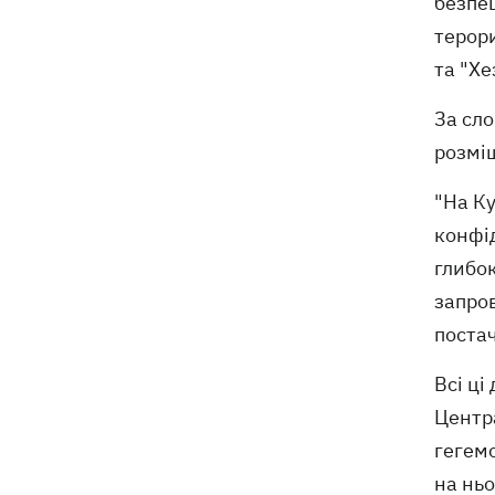
безпе
терор
та "Хе
За сл
розміщ
"На Ку
конфі
глибок
запро
поста
Всі ці
Центр
гегемо
на ньо