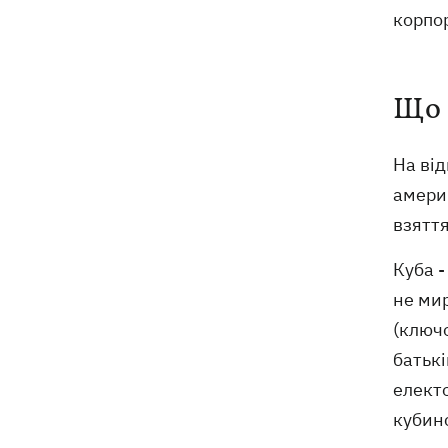
корпор
Що 
На від
амери
взяття
Куба -
не мир
(ключо
батькі
електо
кубин