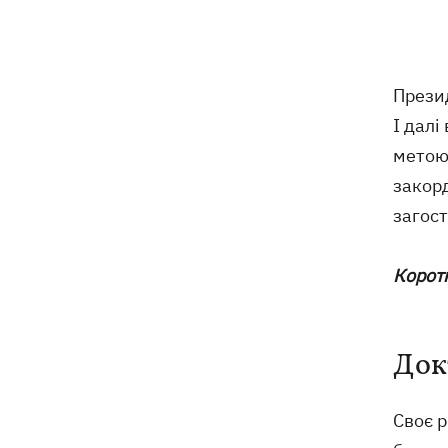
Єкатеринбурзі
МВС Німеччини спростувало
07:51
наявність зброї для України на літаку
Прези
"Руслан", біля якого знайшли дрон
І далі
Федоров заявив, що продовжує
07:27
метою 
переговори з Маском про
закор
використання Starlink на території РФ
загост
07:00
5000 гривень на першокласника: все,
що потрібно знати про «Пакунок
Корот
школяра» у 2026 році
07:00
У госпіталізації відмовити: що не так
з наказом МОЗ і які тепер критерії
Док
для лікування в стаціонарі
Своє 