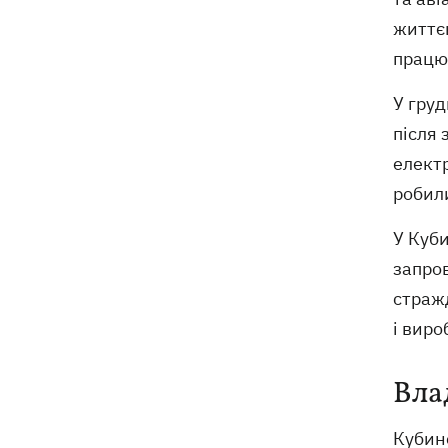
життє
працюв
У груд
після
електр
робили
У Куби
запро
страж
і виро
Вла
Кубинс