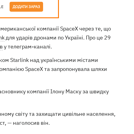
LE
ДОДАТИ ЗАРАЗ
американської компанії SpaceX через те, що
nk
для ударів дронами по Україні. Про це 29
в
у телеграм-каналі.
зком Starlink над українськими містами
компанією SpaceX та запропонувала шляхи
асновнику компанії Ілону Маску за швидку
чному світу та захищати цивільне населення,
т, — наголосив він.