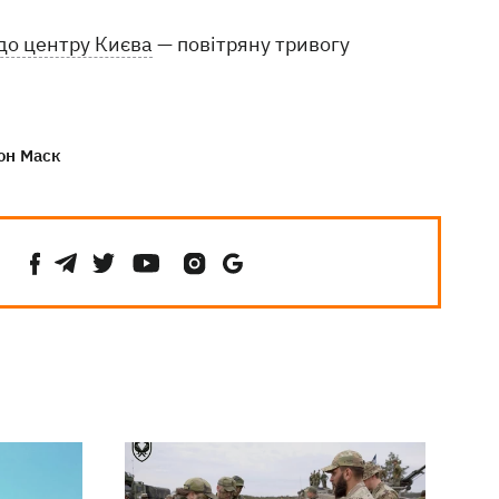
до центру Києва
— повітряну тривогу
он Маск