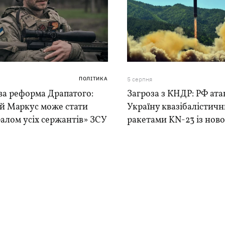
ПОЛІТИКА
5 серпня
ва реформа Драпатого:
Загроза з КНДР: РФ ата
ій Маркус може стати
Україну квазібалістич
алом усіх сержантів» ЗСУ
ракетами KN-23 із нової