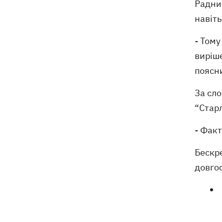
Радни
навіть
- Том
виріше
поясни
За сло
“Старл
- Факт
Бескре
довго