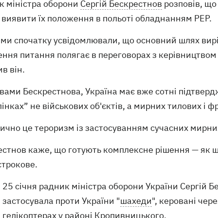
к міністра оборони
Сергій Бескрестнов
розповів, що
 виявити їх положення в польоті обладнанням РЕР.
у ми спочатку усвідомлювали, що основний шлях вир
ння питання полягає в переговорах з керівництвом 
в він.
вами Бескрестнова, Україна має вже сотні підтверд
інках” не військових об'єктів, а мирних тилових і
ично це тероризм із застосуванням сучасних мирних 
стнов каже, що готують комплексне рішення — як шв
строкове.
25 січня радник міністра оборони України Сергій 
застосувала проти України "
шахеди
", керовані чере
гелікоптерах у районі Кропивницького.