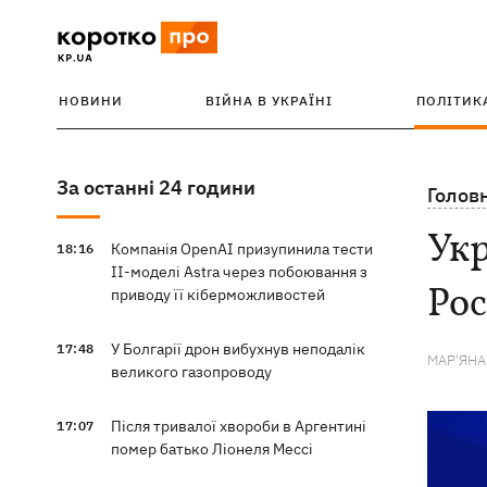
НОВИНИ
ВІЙНА В УКРАЇНІ
ПОЛІТИК
За останні 24 години
Голов
Укр
Компанія OpenAI призупинила тести
18:16
ІІ-моделі Astra через побоювання з
Рос
приводу її кіберможливостей
У Болгарії дрон вибухнув неподалік
17:48
МАР'ЯН
великого газопроводу
Після тривалої хвороби в Аргентині
17:07
помер батько Ліонеля Мессі