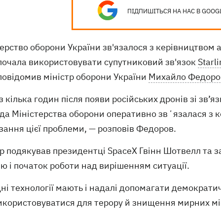
ПІДПИШІТЬСЯ НА НАС В GOOG
ерство оборони України зв'язалося з керівництвом 
 почала використовувати супутниковий зв'язок
Starli
повідомив міністр оборони України
Михайло Федоро
з кілька годин після появи російських дронів зі зв’я
да Міністерства оборони оперативно звʼязалася з 
зання цієї проблеми, — розповів Федоров.
р подякував президентці SpaceX Гвінн Шотвелл та з
ю і початок роботи над вирішенням ситуації.
дні технології мають і надалі допомагати демократи
икористовуватися для терору й знищення мирних міс