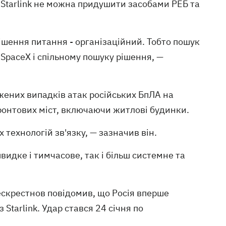
 Starlink не можна придушити засобами РЕБ та
ішення питання - організаційний. Тобто пошук
SpaceX і спільному пошуку рішення, —
жених випадків атак російських БпЛА на
 фронтових міст, включаючи житлові будинки.
технологій зв'язку, — зазначив він.
идке і тимчасове, так і більш системне та
Бескрестнов повідомив, що Росія вперше
з Starlink. Удар стався 24 січня по