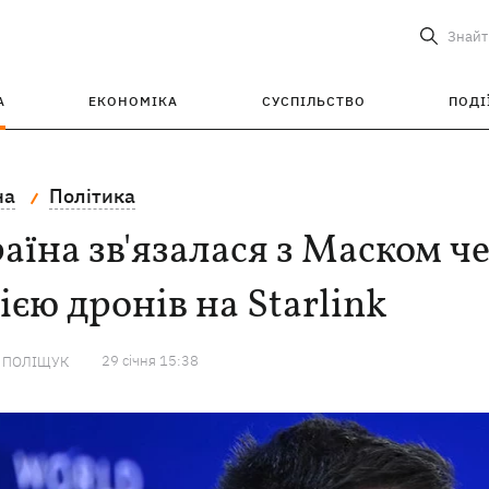
Знайт
А
ЕКОНОМІКА
СУСПІЛЬСТВО
ПОДІ
на
Політика
аїна зв'язалася з Маском 
ією дронів на Starlink
29 сiчня 15:38
А ПОЛІЩУК