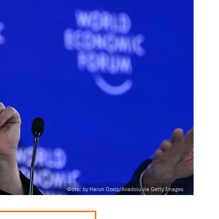
Фото: by Harun Ozalp/Anadolu via Getty Images