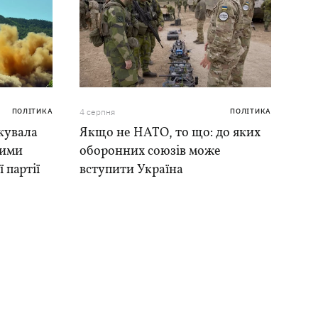
ПОЛІТИКА
4 серпня
ПОЛІТИКА
кувала
Якщо не НАТО, то що: до яких
ними
оборонних союзів може
 партії
вступити Україна