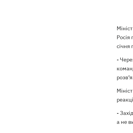
У Польщі спростували заяви про
15:08
депортацію українців призовного віку
- "це популізм"
Мініст
Росія
На Буковині затримали чоловіка, який
14:36
січня 
11 днів ховався у лісі після того, як
поранив поліцейських
- Чере
коман
На Київщині спалахнула пожежа у
14:09
притулку для тварин «Сіріус» -
розв’я
загинуло 8 собак
Мініст
Росіяни вбили своїми дронами
13:01
реакці
директора київської школи, її
чоловіка та онука
- Захі
а не в