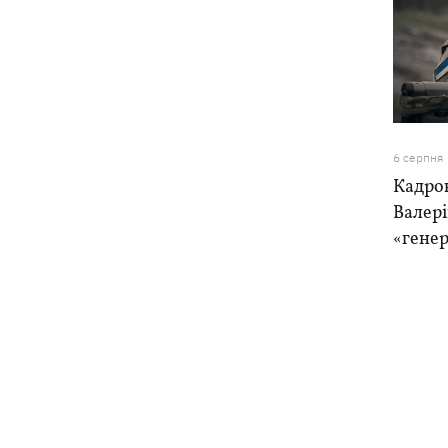
6 серпня
Кадро
Валер
«генер