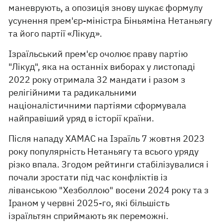
маневрують, а опозиція знову шукає формулу
усунення прем'єр-міністра Біньяміна Нетаньягу
та його партії «Лікуд».
Ізраїльський прем'єр очолює праву партію
"Лікуд", яка на останніх виборах у листопаді
2022 року отримала 32 мандати і разом з
релігійними та радикальними
націоналістичними партіями сформувала
найправіший уряд в історії країни.
Після нападу ХАМАС на Ізраїль 7 жовтня 2023
року популярність Нетаньягу та всього уряду
різко впала. Згодом рейтинги стабілізувалися і
почали зростати під час конфліктів із
ліванською "Хезболлою" восени 2024 року та з
Іраном у червні 2025-го, які більшість
ізраїльтян сприймають як переможні.