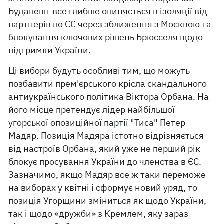
Будапешт все глибше опиняється в ізоляції від
партнерів по ЄС через зближення з Москвою та
блокування ключових рішень Брюсселя щодо
підтримки України.
Ці вибори будуть особливі тим, що можуть
позбавити прем'єрського крісла скандального
антиукраїнського політика Віктора Орбана. На
його місце претендує лідер найбільшої
угорської опозиційної партії "Тиса" Петер
Мадяр. Позиція Мадяра істотно відрізняється
від настроїв Орбана, який уже не перший рік
блокує просування України до членства в ЄС.
Зазначимо, якщо Мадяр все ж таки переможе
на виборах у квітні і сформує новий уряд, то
позиція Угорщини зміниться як щодо України,
так і щодо «дружби» з Кремлем, яку зараз