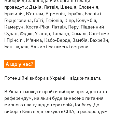
Вибори до законодавчих органів влади
проведуть: Данія, Латвія, Швеція, Словенія,
Бразилія, В'єтнам, Вірменія, Ізраїль, Боснія і
Герцеговина, Гаїті, Ефіопія, Кіпр, Колумбія,
Камерун, Коста-Ріка, Латвія, Перу, Південний
Судан, Фіджі, Уганда, Таїланд, Сомалі, Сан-Томе
і Прінсіпі, М'янма, Кабо-Верде, Замбія, Бахрейн,
Бангладеш, Алжир і Багамські острови.
А що у нас?
Потенційні вибори в Україні – відкрита дата
В Україні можуть пройти вибори президента та
референдум, на який буде винесено питання
мирного плану щодо територій Донбасу. До
виборів Київ підштовхують США, а референдум