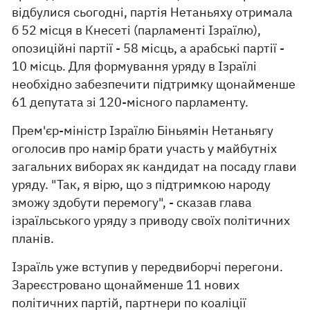
відбулися сьогодні, партія Нетаньяху отримала
б 52 місця в Кнесеті (парламенті Ізраїлю),
опозиційні партії - 58 місць, а арабські партії -
10 місць. Для формування уряду в Ізраїлі
необхідно забезпечити підтримку щонайменше
61 депутата зі 120-місного парламенту.
Прем'єр-міністр Ізраїлю Біньямін Нетаньягу
оголосив про намір брати участь у майбутніх
загальних виборах як кандидат на посаду глави
уряду. "Так, я вірю, що з підтримкою народу
зможу здобути перемогу", - сказав глава
ізраїльського уряду з приводу своїх політичних
планів.
Ізраїль уже вступив у передвиборчі перегони.
Зареєстровано щонайменше 11 нових
політичних партій, партнери по коаліції