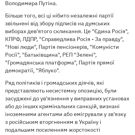
Володимира Путіна.
Більше того, всі ці нібито незалежні партії
звільнені від збору підписів на думських
виборах дев'ятого скликання. Це "Єдина Росія",
КПРФ, ЛДПР, "Справедлива Росія - За правду",
"Нові люди", Партія пенсіонерів, "Комуністи
Росії", "Батьківщина", РЕП "Зелені",
"Громадянська платформа", Партія прямої
демократії, "Яблуко".
Ряд політиків і громадських діячів, які
представляють несистемну опозицію, були
засуджені до ув'язнення у виправних установах
або до інших кримінальних санкцій, визнані
іноземними агентами або емігрували у зв'язку
з російським вторгненням в Україну і
подальшим посиленням жорстокості