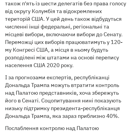
також п'ять із шести делегатів без права голосу
від округу Колумбія та відокремлених
територій США. У цей день також відбудуться
численні інші федеральні, регіональні та
місцеві вибори, включаючи вибори до Сенату.
Переможці цих виборів працюватимуть у 120-
му Конгресі США, а місця в ньому будуть
розподілені між штатами на основі перепису
населення США 2020 року.
І за прогнозами експертів, республіканці
Дональда Трампа можуть втратити контроль
над Палатою представників, хоча збережуть
його в Сенаті. Соцопитування нині показують
низьку підтримку президента-республіканця
Дональда Трампа, яка зараз приблизно 40%.
Послаблення контролю над Палатою