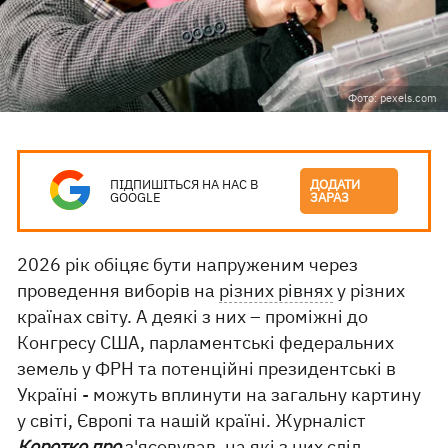
Фото: pexels.com
ПІДПИШІТЬСЯ НА НАС В
ДОДАТИ
GOOGLE
ЗАРАЗ
2026 рік обіцяє бути напруженим через
проведення виборів на
різних рівнях
у різних
країнах світу. А деякі з них – проміжні до
Конгресу США, парламентські федеральних
земель у ФРН та потенційні президентські в
Україні - можуть вплинути на загальну картину
у світі, Європі та нашій країні. Журналіст
Коротко про
з'ясовував, на які з них слід