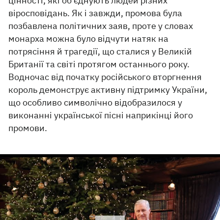
цінності, які об’єднують людей різних
віросповідань. Як і завжди, промова була
позбавлена політичних заяв, проте у словах
монарха можна було відчути натяк на
потрясіння й трагедії, що сталися у Великій
Британії та світі протягом останнього року.
Водночас від початку російського вторгнення
король демонструє активну підтримку України,
що особливо символічно відобразилося у
виконанні української пісні наприкінці його
промови.