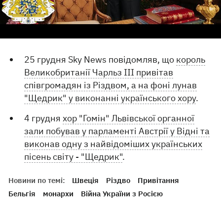
25 грудня Sky News повідомляв, що
король
Великобританії Чарльз III привітав
співгромадян із Різдвом, а на фоні лунав
"Щедрик" у виконанні українського хору
.
4 грудня
хор "Гомін" Львівської органної
зали побував у парламенті Австрії у Відні та
виконав одну з найвідоміших українських
пісень світу - "Щедрик"
.
Новини по темі:
Швеція
Різдво
Привітання
Бельгія
монархи
Війна України з Росією