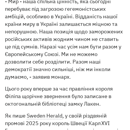
- Мир - наша спільна цінність, яка сьогодні
перебуває під загрозою гегемоністських
амбіцій, особливо в Україні. Відданість нашої
країни миру в Україні залишається міцною та
непорушною. Наша позиція щодо заморожених
російських активів жодним чином не ставить
це під сумнів. Наразі час усім нам бути разом у
Європейському Союзі. Ми не можемо
дозволити себе розділити. Разом наші
демократії значно сильніші, ніж ми інколи
думаємо, - заявив монарх.
Цього року вперше за час правління короля
Філіпа щорічне звернення було записане в
октогональній бібліотеці замку Лакен.
Як пише
Sweden Herald
, у своїй різдвяній
промові 2025 року король Швеції Карл XVI