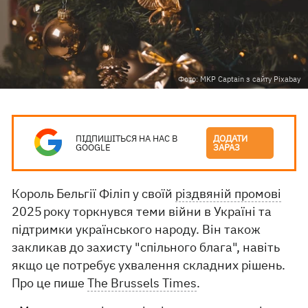
Фото: MKP Captain з сайту Pixabay
ПІДПИШІТЬСЯ НА НАС В
ДОДАТИ
GOOGLE
ЗАРАЗ
Король Бельгії Філіп у своїй
різдвяній промові
2025 року торкнувся теми війни в Україні та
підтримки українського народу. Він також
закликав до захисту "спільного блага", навіть
якщо це потребує ухвалення складних рішень.
Про це пише
The Brussels Times
.