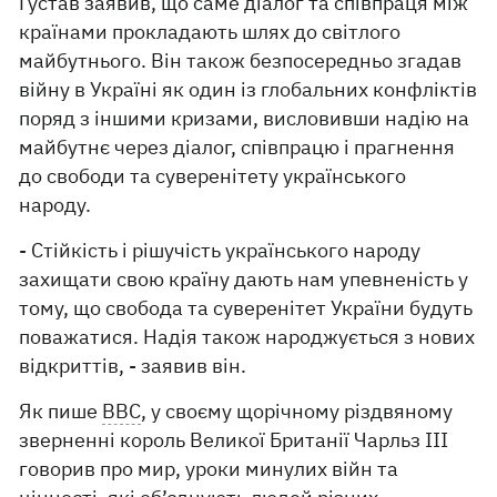
Густав заявив, що саме діалог та співпраця між
країнами прокладають шлях до світлого
майбутнього. Він також безпосередньо згадав
війну в Україні як один із глобальних конфліктів
поряд з іншими кризами, висловивши надію на
майбутнє через діалог, співпрацю і прагнення
до свободи та суверенітету українського
народу.
- Стійкість і рішучість українського народу
захищати свою країну дають нам упевненість у
тому, що свобода та суверенітет України будуть
поважатися. Надія також народжується з нових
відкриттів, - заявив він.
Як пише
BBC
, у своєму щорічному різдвяному
зверненні король Великої Британії Чарльз III
говорив про мир, уроки минулих війн та