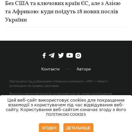
Без США та ключових країн ЄС, але з Азією
та Африкою: куди поїдуть 18 нових послів
України
Контакти
Автори
Матеріали під рубриками «Новини компанії», «PR» і «Факт»
розміщені на правах реклами
Використання матеріалів дозволяється за умови розміщення
активного гіперпосилання на KP.UA в першому абзаці.
Цей веб-сайт використовує cookies для покращення
взаємодії з користувачем під час відвідування веб-
© ТОВ «ЮЛАВ МЕДІА» 2026. Всі права захищені.
сайту. Користування веб-сайтом означає згоду з його
ПОЛІТИКОЮ COOKIES
Дизайн
ЗГОДЕН
ДЕТАЛЬНІШЕ