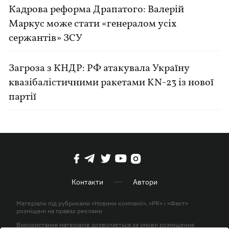
Кадрова реформа Драпатого: Валерій
Маркус може стати «генералом усіх
сержантів» ЗСУ
Загроза з КНДР: РФ атакувала Україну
квазібалістичними ракетами KN-23 із нової
партії
Контакти
Автори
Матеріали під рубриками «Новини компанії», «PR» і «Факт»
розміщені на правах реклами
Використання матеріалів дозволяється за умови розміщення