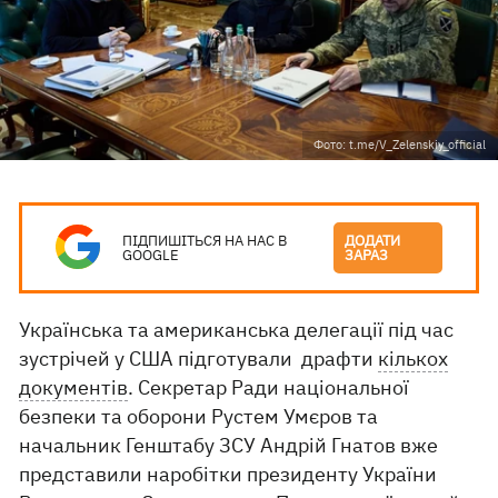
Фото: t.me/V_Zelenskiy_official
ПІДПИШІТЬСЯ НА НАС В
ДОДАТИ
GOOGLE
ЗАРАЗ
Українська та американська делегації під час
зустрічей у США підготували драфти
кількох
документів
. Секретар Ради національної
безпеки та оборони Рустем Умєров та
начальник Генштабу ЗСУ Андрій Гнатов вже
представили наробітки президенту України