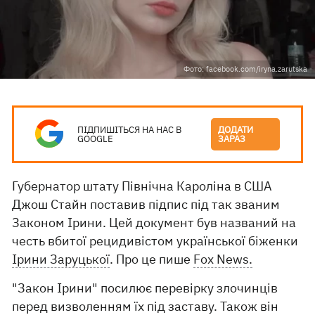
Фото: facebook.com/iryna.zarutska
ПІДПИШІТЬСЯ НА НАС В
ДОДАТИ
GOOGLE
ЗАРАЗ
Губернатор штату Північна Кароліна в США
Джош Стайн поставив підпис під так званим
Законом Ірини. Цей документ був названий на
честь вбитої рецидивістом української біженки
Ірини Заруцької
. Про це пише
Fox News.
"Закон Ірини" посилює перевірку злочинців
перед визволенням їх під заставу. Також він