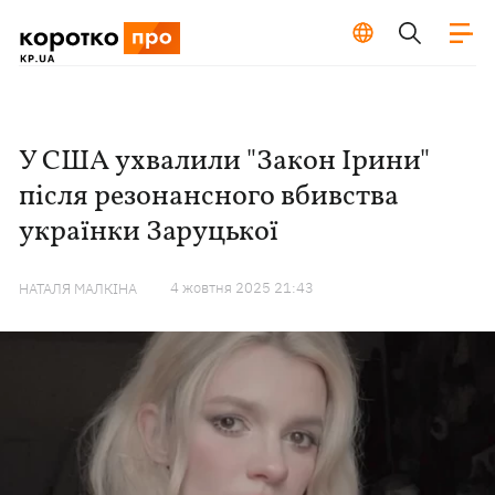
У США ухвалили "Закон Ірини"
після резонансного вбивства
українки Заруцької
4 жовтня 2025 21:43
НАТАЛЯ МАЛКІНА