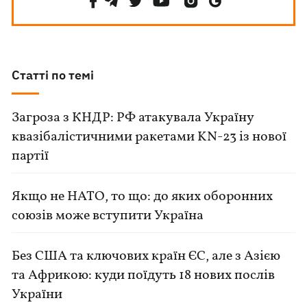
Статті по темі
Загроза з КНДР: РФ атакувала Україну
квазібалістичними ракетами KN-23 із нової
партії
Якщо не НАТО, то що: до яких оборонних
союзів може вступити Україна
Без США та ключових країн ЄС, але з Азією
та Африкою: куди поїдуть 18 нових послів
України