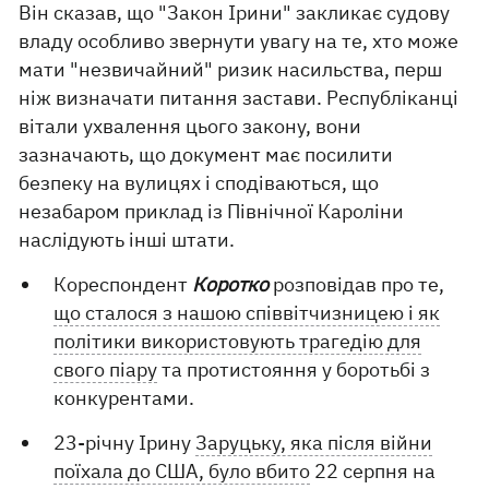
Він сказав, що "Закон Ірини" закликає судову
владу особливо звернути увагу на те, хто може
мати "незвичайний" ризик насильства, перш
ніж визначати питання застави. Республіканці
вітали ухвалення цього закону, вони
зазначають, що документ має посилити
безпеку на вулицях і сподіваються, що
незабаром приклад із Північної Кароліни
наслідують інші штати.
Кореспондент
Коротко
розповідав про те,
що сталося з нашою співвітчизницею і як
політики використовують трагедію для
свого піару
та протистояння у боротьбі з
конкурентами.
23-річну Ірину
Заруцьку, яка після війни
поїхала до США, було вбито
22 серпня на