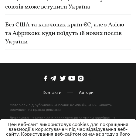
союзів може вступити Україна
Без США та ключових країн ЄС, але з Азією
та Африкою: куди поїдуть 18 нових послів
України
Контакти
Автори
Матеріали під рубриками «Новини компанії», «PR» і «Факт»
розміщені на правах реклами
Використання матеріалів дозволяється за умови розміщення
активного гіперпосилання на KP.UA в першому абзаці.
Цей веб-сайт використовує cookies для покращення
взаємодії з користувачем під час відвідування веб-
© ТОВ «ЮЛАВ МЕДІА» 2026. Всі права захищені.
сайту. Користування веб-сайтом означає згоду з його