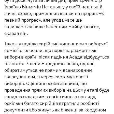
бути досягнута за лічені дні, прем'єр-міністр
Ізраїлю Біньямін Нетаньягу у своїй недільній
заяві, схоже, применшив шанси на прорив. «Є
певний прогрес», але угода «все ще
залишається лише баченням майбутнього»,
сказав він.
Також у неділю сирійські чиновники з виборчої
комісії оголосили, що перші парламентські
вибори в країні після падіння Асада відбудуться
5 жовтня. Члени Народних зборів, однак,
обиратимуться не прямим всенародним
голосуванням, а через систему колегії
виборців. Офіційні особи заявили, що
проведення прямих виборів на цьому етапі буде
занадто складним з логістичного погляду,
оскільки багато сирійців втратили особисті
документи або живуть як біженці за кордоном