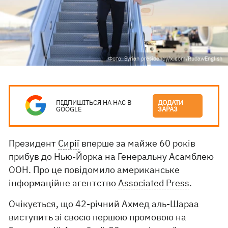
Фото: Syrian presidency/x.com/RudawEnglish
ПІДПИШІТЬСЯ НА НАС В
ДОДАТИ
GOOGLE
ЗАРАЗ
Президент
Сирії
вперше за майже 60 років
прибув до Нью-Йорка на Генеральну Асамблею
ООН. Про це повідомило американське
інформаційне агентство
Associated Press
.
Очікується, що 42-річний Ахмед аль-Шараа
виступить зі своєю першою промовою на