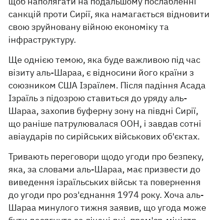
щоб наполягати на подальшому послабленні
санкцій проти Сирії, яка намагається відновити
свою зруйновану війною економіку та
інфраструктуру.
Ще однією темою, яка буде важливою під час
візиту аль-Шараа, є відносини його країни з
союзником США Ізраїлем. Після падіння Асада
Ізраїль з підозрою ставиться до уряду аль-
Шараа, захопив буферну зону на півдні Сирії,
що раніше патрулювалася ООН, і завдав сотні
авіаударів по сирійських військових об'єктах.
Тривають переговори щодо угоди про безпеку,
яка, за словами аль-Шараа, має призвести до
виведення ізраїльських військ та повернення
до угоди про роз'єднання 1974 року. Хоча аль-
Шараа минулого тижня заявив, що угода може