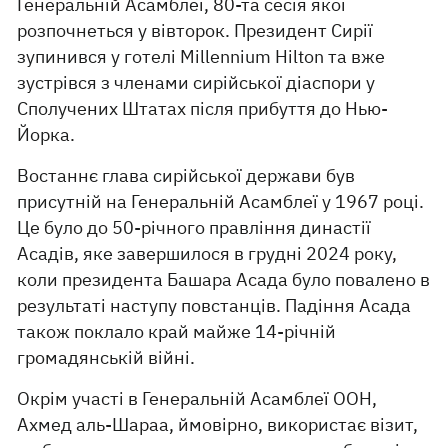
Генеральній Асамблеї, 80-та сесія якої
розпочнеться у вівторок. Президент Сирії
зупинився у готелі Millennium Hilton та вже
зустрівся з членами сирійської діаспори у
Сполучених Штатах після прибуття до Нью-
Йорка.
Востаннє глава сирійської держави був
присутній на Генеральній Асамблеї у 1967 році.
Це було до 50-річного правління династії
Асадів, яке завершилося в грудні 2024 року,
коли президента Башара Асада було повалено в
результаті наступу повстанців. Падіння Асада
також поклало край майже 14-річній
громадянській війні.
Окрім участі в Генеральній Асамблеї ООН,
Ахмед аль-Шараа, ймовірно, використає візит,