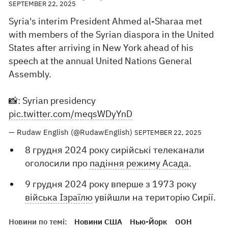
SEPTEMBER 22, 2025
Syria's interim President Ahmed al-Sharaa met
with members of the Syrian diaspora in the United
States after arriving in New York ahead of his
speech at the annual United Nations General
Assembly.
📸: Syrian presidency
pic.twitter.com/meqsWDyYnD
— Rudaw English (@RudawEnglish)
SEPTEMBER 22, 2025
8 грудня 2024 року сирійські телеканали
оголосили про
падіння режиму Асада
.
9 грудня 2024 року вперше з 1973 року
війська Ізраїлю
увійшли на територію Сирії.
Новини по темі:
Новини США
Нью-Йорк
ООН