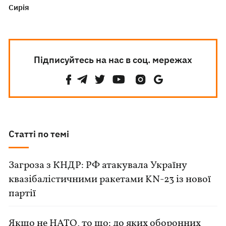
Сирія
Підписуйтесь на нас в соц. мережах
Статті по темі
Загроза з КНДР: РФ атакувала Україну
квазібалістичними ракетами KN-23 із нової
партії
Якщо не НАТО, то що: до яких оборонних