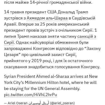
після майже 14-річної громадянської війни.
14 травня президент США Дональд Трамп
зустрівся з
Ахмедом аль-Шараа
в Саудівській
Аравії. Вперше за 25 років американський
президент провів зустріч з очільником Сирії. 1
липня Трамп наказав зняти частину
санкцій з
Сирії
. Однак найсуворіші обмеження були
запроваджені Конгресом відповідно до “Закону
Цезаря” про цивільний захист Сирії,
прийнятого у 2019 році, і для їх остаточного
скасування знадобиться голосування Конгресу.
Syrian President Ahmed al-Sharaa arrives at New
York City’s Millennium Hilton hotel, where he will
be staying for the UN General Assembly.
pic.twitter.com/HiVhL2hrPu
— Ariel Oseran أريئل أوسيران (@ariel_oseran)