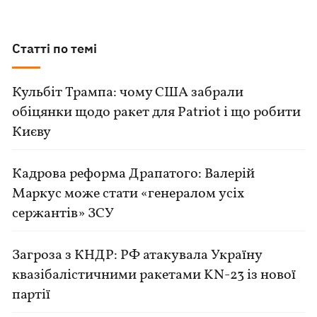
Статті по темі
Кульбіт Трампа: чому США забрали
обіцянки щодо ракет для Patriot і що робити
Києву
Кадрова реформа Драпатого: Валерій
Маркус може стати «генералом усіх
сержантів» ЗСУ
Загроза з КНДР: РФ атакувала Україну
квазібалістичними ракетами KN-23 із нової
партії