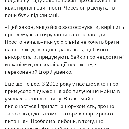
подавав у Раду законопроєкт про скасування
квартирної повинності. Через опір депутатів
вони були відкликані.
- Цей закон, якщо його застосовувати, вирішить
проблему квартирування раз і назавжди.
Просто начальники усіх рівнів не хочуть брати
на себе жодну відповідальність, щоб його
використати, придумують байки про недостатні
механізми для реалізації положень, -
переконаний Ігор Луценко.
І це ще не все. З 2013 року у нас діє
закон
про
примусове відчуження або вилучення майна в
умовах воєнного стану. В таке майно
включається і приватна нерухомість, про що
також згадують коментатори «квартирного
питання». Проблема, либонь, в тому, що
відчуження майна здійснюється з повним