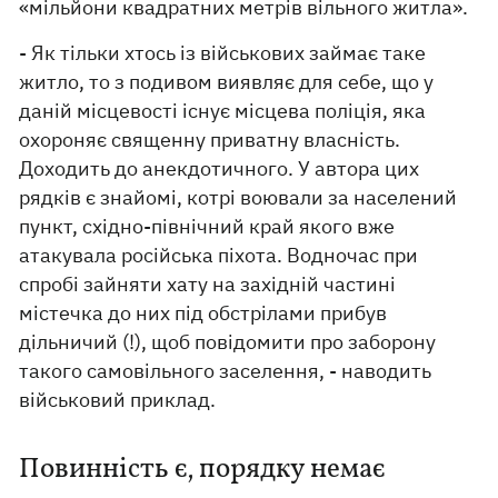
«мільйони квадратних метрів вільного житла».
- Як тільки хтось із військових займає таке
житло, то з подивом виявляє для себе, що у
даній місцевості існує місцева поліція, яка
охороняє священну приватну власність.
Доходить до анекдотичного. У автора цих
рядків є знайомі, котрі воювали за населений
пункт, східно-північний край якого вже
атакувала російська піхота. Водночас при
спробі зайняти хату на західній частині
містечка до них під обстрілами прибув
дільничий (!), щоб повідомити про заборону
такого самовільного заселення, - наводить
військовий приклад.
Повинність є, порядку немає