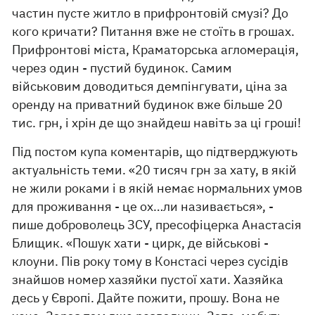
частин пусте житло в прифронтовій смузі? До
кого кричати? Питання вже не стоїть в грошах.
Прифронтові міста, Краматорська агломерація,
через один - пустий будинок. Самим
військовим доводиться демпінгувати, ціна за
оренду на приватний будинок вже більше 20
тис. грн, і хрін де що знайдеш навіть за ці гроші!
Під постом купа коментарів, що підтверджують
актуальність теми. «20 тисяч грн за хату, в якій
не жили роками і в якій немає нормальних умов
для проживання - це ох…ли називається», -
пише доброволець ЗСУ, пресофіцерка Анастасія
Блищик. «Пошук хати - цирк, де військові -
клоуни. Пів року тому в Констасі через сусідів
знайшов номер хазяйки пустої хати. Хазяйка
десь у Європі. Дайте пожити, прошу. Вона не