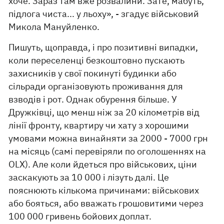
хоче. Зараз там вже розвалини. Зате, мабуть,
підлога чиста... у льоху», - згадує військовий
Микола Мануйленко.
Пишуть, щоправда, і про позитивні випадки,
коли переселенці безкоштовно пускають
захисників у свої покинуті будинки або
сільради організовують проживання для
взводів і рот. Однак обурення більше. У
Дружківці, що менш ніж за 20 кілометрів від
лінії фронту, квартиру чи хату з хорошими
умовами можна винайняти за 2000 - 7000 грн
на місяць (самі перевіряли по оголошеннях на
OLX). Але коли йдеться про військових, ціни
заскакують за 10 000 і лізуть далі. Це
пояснюють кількома причинами: військових
або бояться, або вважать грошовитими через
100 000 гривень бойових доплат.