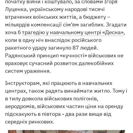
початку війни і коштувало, за словами Ігоря
Луценка, українському народові тисячі
втрачених воїнських життів, а бюджету –
мільярдів компенсації сім’ям загиблих. Згадати
хоча б
трагедію у навчальному центрі «Десна»
,
коли в одну ніч внаслідок російського
ракетного удару загинуло 87 людей.
Радянський принцип «кучності» військових не
враховує сучасний розвиток далекобійних
систем ураження.
Інструкторам, які працюють в навчальних
центрах, також радять винаймати житло. Тому і
в тилу довкола військових полігонів,
аеродромів, військових частин ціни на оренду
підскакують в півтора - два рази вище від
середніх ринкових.