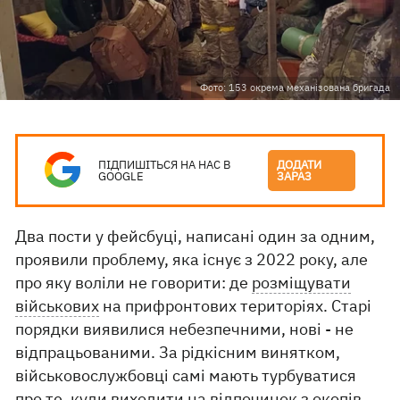
Фото: 153 окрема механізована бригада
ПІДПИШІТЬСЯ НА НАС В
ДОДАТИ
GOOGLE
ЗАРАЗ
Два пости у фейсбуці, написані один за одним,
проявили проблему, яка існує з 2022 року, але
про яку воліли не говорити: де
розміщувати
військових
на прифронтових територіях. Старі
порядки виявилися небезпечними, нові - не
відпрацьованими. За рідкісним винятком,
військовослужбовці самі мають турбуватися
про те, куди виходити на відпочинок з окопів,