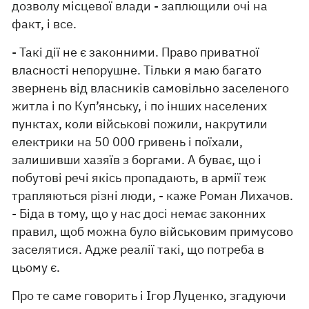
дозволу місцевої влади - заплющили очі на
факт, і все.
- Такі дії не є законними. Право приватної
власності непорушне. Тільки я маю багато
звернень від власників самовільно заселеного
житла і по Куп’янську, і по інших населених
пунктах, коли військові пожили, накрутили
електрики на 50 000 гривень і поїхали,
залишивши хазяїв з боргами. А буває, що і
побутові речі якісь пропадають, в армії теж
трапляються різні люди, - каже Роман Лихачов.
- Біда в тому, що у нас досі немає законних
правил, щоб можна було військовим примусово
заселятися. Адже реалії такі, що потреба в
цьому є.
Про те саме говорить і Ігор Луценко, згадуючи