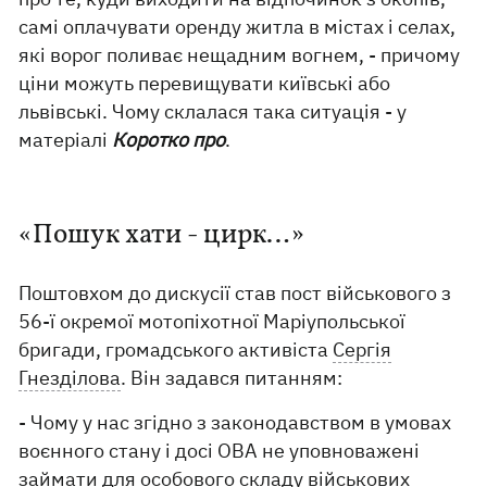
самі оплачувати оренду житла в містах і селах,
які ворог поливає нещадним вогнем, - причому
ціни можуть перевищувати київські або
львівські. Чому склалася така ситуація - у
матеріалі
Коротко про
.
«Пошук хати - цирк…»
Поштовхом до дискусії став пост військового з
56-ї окремої мотопіхотної Маріупольської
бригади, громадського активіста
Сергія
Гнезділова
. Він задався питанням:
- Чому у нас згідно з законодавством в умовах
воєнного стану і досі ОВА не уповноважені
займати для особового складу військових