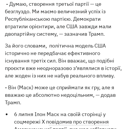
- Думаю, створення третьої партії — це
безглуздо. Ми маємо величезний успіх із
Республіканською партією. Демократи
втратили орієнтири, але США завжди мали
двопартійну систему, — зазначив Трамп.
За його словами, політична модель США
історично не передбачає ефективного
існування третіх сил. Він вважає, що подібні
проєкти вже неодноразово з’являлися в історії,
але жоден із них не набув реального впливу.
- Він (Маск) може це сприймати як гру, але я
вважаю це абсолютно недоцільним, — додав
Трамп.
6 липня Ілон Маск на своїй сторінці у
соцмережі Х п
овідомив про створення