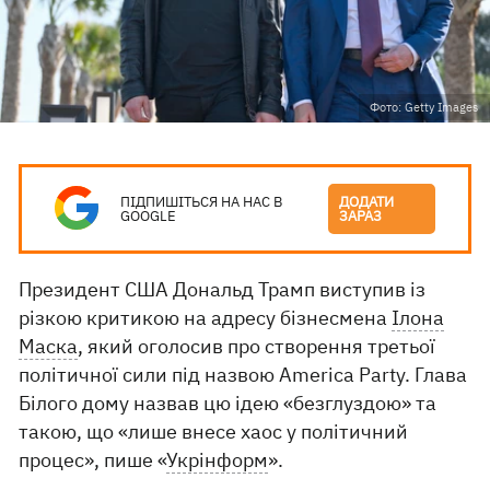
Фото: Getty Images
ПІДПИШІТЬСЯ НА НАС В
ДОДАТИ
GOOGLE
ЗАРАЗ
Президент США Дональд Трамп виступив із
різкою критикою на адресу бізнесмена
Ілона
Маска
, який оголосив про створення третьої
політичної сили під назвою America Party. Глава
Білого дому назвав цю ідею «безглуздою» та
такою, що «лише внесе хаос у політичний
процес», пише «
Укрінформ
».