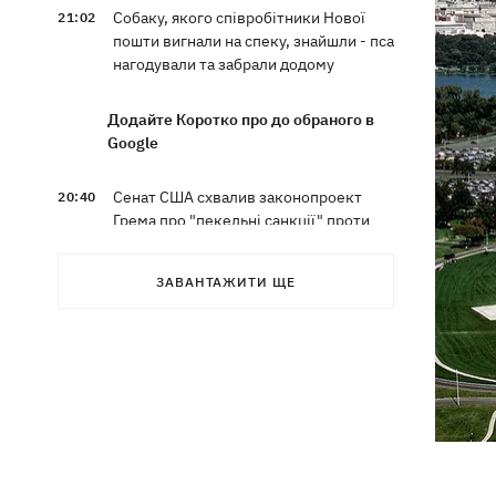
Собаку, якого співробітники Нової
21:02
пошти вигнали на спеку, знайшли - пса
нагодували та забрали додому
Додайте Коротко про до обраного в
Google
Сенат США схвалив законопроект
20:40
Грема про "пекельні санкції" проти
РФ
ЗАВАНТАЖИТИ ЩЕ
Зеленський вперше прибув до Сербії
20:14
та розповів про цілі візиту
У Львові запровадили карантинні
20:04
обмеження через виявлення сказу в
кота
Україна та Польща завершили
19:49