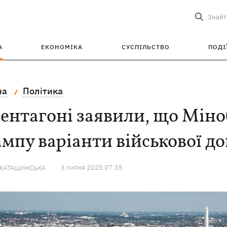
Знайт
А
ЕКОНОМІКА
СУСПІЛЬСТВО
ПОДІ
на
Політика
Пентагоні заявили, що Мін
мпу варіанти військової д
3 липня 2025 07:35
 КАТАШИНСЬКА