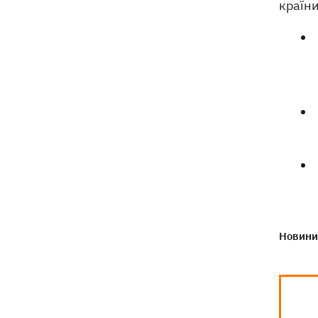
країни
Навроцький у річницю свого
18:20
президентства пообіцяв підтримувати
Україну у боротьбі з РФ
Новини 