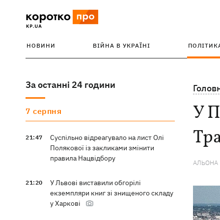
НОВИНИ
ВІЙНА В УКРАЇНІ
ПОЛІТИК
За останні 24 години
Голов
У 
7 серпня
Тра
Суспільно відреагувало на лист Олі
21:47
Полякової із закликами змінити
правила Нацвідбору
АЛЬОНА
У Львові виставили обгорілі
21:20
екземпляри книг зі знищеного складу
у Харкові