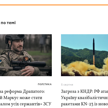
 по темі
ПОЛІТИКА
5 серпня
ва реформа Драпатого:
Загроза з КНДР: РФ ата
ій Маркус може стати
Україну квазібалістич
алом усіх сержантів» ЗСУ
ракетами KN-23 із нової