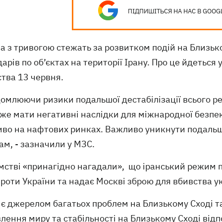
ПІДПИШІТЬСЯ НА НАС В GOOG
а з тривогою стежать за розвитком подій на Близько
дарів по об’єктах на території Ірану. Про це йдеться 
тва 13 червня.
домлюючи ризики подальшої дестабілізації всього р
же мати негативні наслідки для міжнародної безпеки
во на нафтових ринках. Важливо уникнути подальшої
м, - зазначили у МЗС.
мстві «принагідно нагадали», що іранський режим п
проти України та надає Москві зброю для вбивства ук
 є джерелом багатьох проблем на Близькому Сході т
лення миру та стабільності на Близькому Сході відп