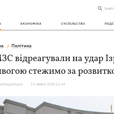
Знайт
А
ЕКОНОМІКА
СУСПІЛЬСТВО
ПОДІ
на
Політика
ЗС відреагували на удар Із
вогою стежимо за розвитк
13 червня 2025 12:44
 КАТАШИНСЬКА