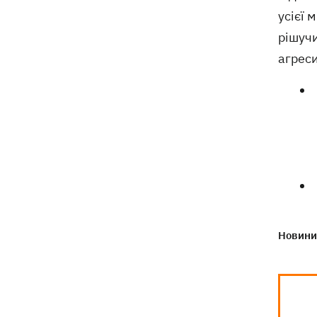
усієї 
рішуч
агреси
Новини 