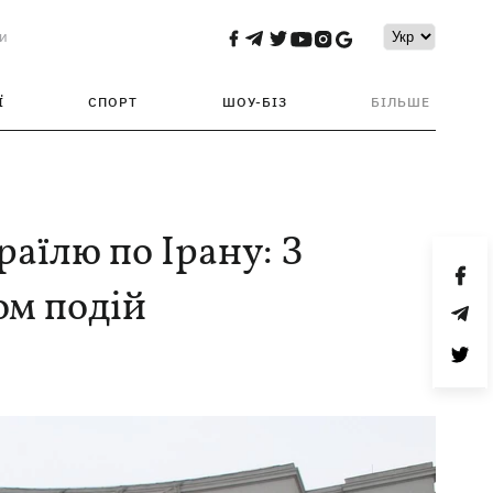
и
Ї
СПОРТ
ШОУ-БІЗ
БІЛЬШЕ
раїлю по Ірану: З
ом подій