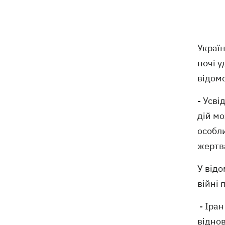
07:00
Жулька чекає цуценят, а господар -
кохання: як живе переселенець із
курами і «Жигулями»
Україн
07:00
У війську - до пенсії. Чому в Україні
ночі у
не знижують граничний вік
відомс
мобілізації
- Усві
Українські стрибуни здобули «золото»
06:58
чемпіонату Європи-2026
дій мо
особли
Трамп посварився з Хегсетом через
06:29
жертва
дефіцит ракет для війни з Іраном, -
WP
У відо
війні 
- Іран
віднов