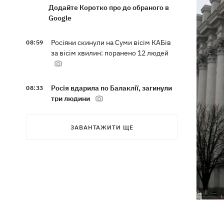
Додайте Коротко про до обраного в
Google
Росіяни скинули на Суми вісім КАБів
08:59
за вісім хвилин: поранено 12 людей
Росія вдарила по Балаклії, загинули
08:33
три людини
Мапа бойових дій в Україні 06.08.2026
08:22
ЗАВАНТАЖИТИ ЩЕ
Частина SpaceX Falcon 9 урізалась в
07:59
Місяць – чи буде це мати наслідки для
Землі
Ексводій «LeМаршрутки» Богдан
07:33
Богданович вже не у реанімації –
подробиці від Лесі Нікітюк