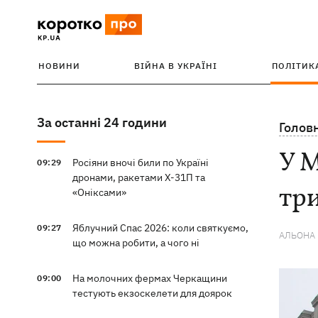
НОВИНИ
ВІЙНА В УКРАЇНІ
ПОЛІТИК
За останні 24 години
Голов
У М
Росіяни вночі били по Україні
09:29
дронами, ракетами Х-31П та
три
«Оніксами»
Яблучний Спас 2026: коли святкуємо,
09:27
АЛЬОНА
що можна робити, а чого ні
На молочних фермах Черкащини
09:00
тестують екзоскелети для доярок