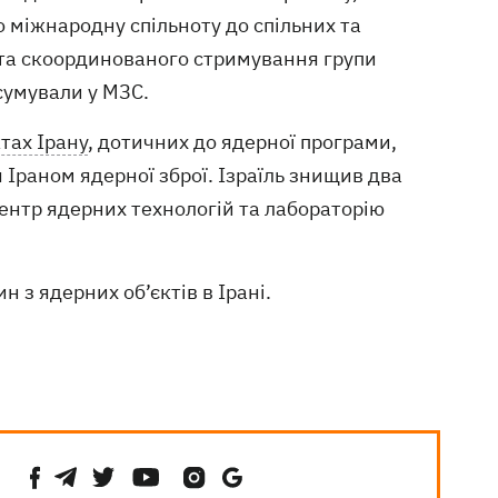
о міжнародну спільноту до спільних та
 та скоординованого стримування групи
дсумували у МЗС.
ктах Ірану
, дотичних до ядерної програми,
Іраном ядерної зброї. Ізраїль знищив два
ентр ядерних технологій та лабораторію
н з ядерних об’єктів в Ірані.