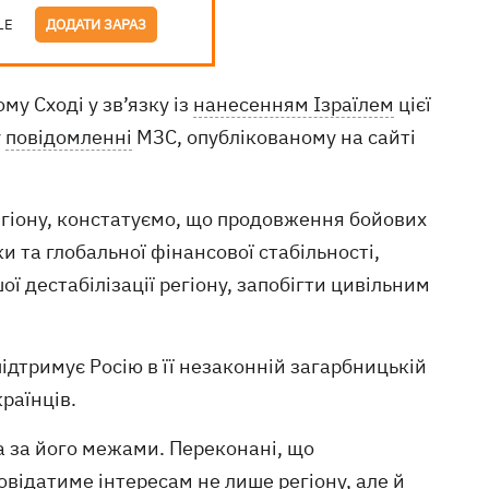
LE
ДОДАТИ ЗАРАЗ
му Сході у зв’язку із
нанесенням Ізраїлем
цієї
у
повідомленні
МЗС, опублікованому на сайті
егіону, констатуємо, що продовження бойових
 та глобальної фінансової стабільності,
 дестабілізації регіону, запобігти цивільним
ідтримує Росію в її незаконній загарбницькій
раїнців.
а за його межами. Переконані, що
овідатиме інтересам не лише регіону, але й