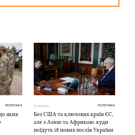
ПОЛІТИКА
3 серпня
ПОЛІТИКА
до яких
Без США та ключових країн ЄС,
е
але з Азією та Африкою: куди
поїдуть 18 нових послів України