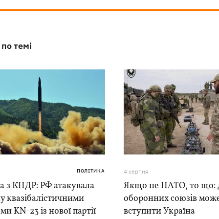
 по темі
ПОЛІТИКА
4 серпня
а з КНДР: РФ атакувала
Якщо не НАТО, то що: 
у квазібалістичними
оборонних союзів мож
ми KN-23 із нової партії
вступити Україна