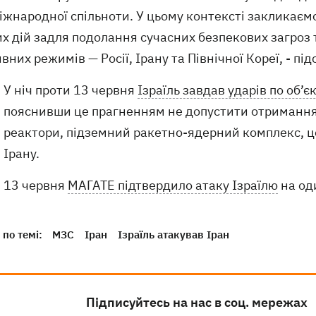
міжнародної спільноти. У цьому контексті закликаєм
их дій задля подолання сучасних безпекових загроз
вних режимів — Росії, Ірану та Північної Кореї, - пі
У ніч проти 13 червня
Ізраїль завдав ударів по об’є
пояснивши це прагненням не допустити отримання 
реактори, підземний ракетно-ядерний комплекс, ц
Ірану.
13 червня
МАГАТЕ підтвердило атаку Ізраїлю
на оди
по темі:
МЗС
Іран
Ізраїль атакував Іран
Підписуйтесь на нас в соц. мережах