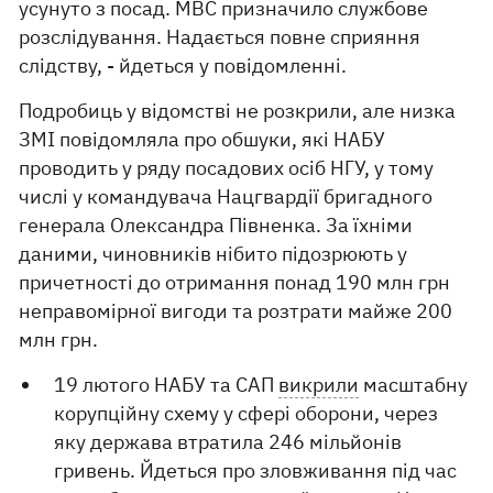
усунуто з посад. МВС призначило службове
розслідування. Надається повне сприяння
слідству, - йдеться у повідомленні.
Подробиць у відомстві не розкрили, але низка
ЗМІ повідомляла про обшуки, які НАБУ
проводить у ряду посадових осіб НГУ, у тому
числі у командувача Нацгвардії бригадного
генерала Олександра Півненка. За їхніми
даними, чиновників нібито підозрюють у
причетності до отримання понад 190 млн грн
неправомірної вигоди та розтрати майже 200
млн грн.
19 лютого НАБУ та САП
викрили
масштабну
корупційну схему у сфері оборони, через
яку держава втратила 246 мільйонів
гривень. Йдеться про зловживання під час