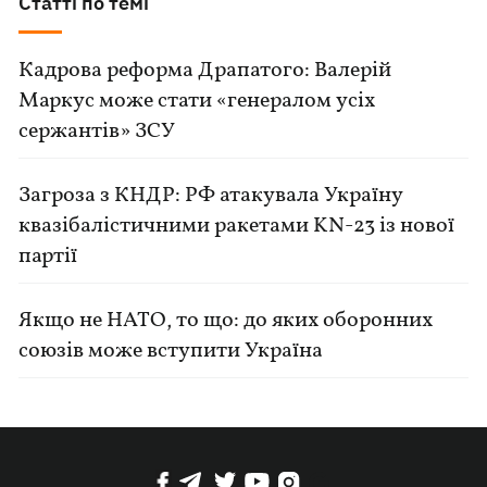
Статті по темі
Кадрова реформа Драпатого: Валерій
Маркус може стати «генералом усіх
сержантів» ЗСУ
Загроза з КНДР: РФ атакувала Україну
квазібалістичними ракетами KN-23 із нової
партії
Якщо не НАТО, то що: до яких оборонних
союзів може вступити Україна