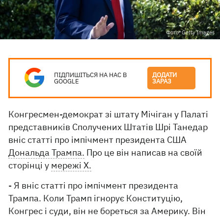
Фото: Getty Images
ПІДПИШІТЬСЯ НА НАС В
ДОДАТИ
GOOGLE
ЗАРАЗ
Конгресмен-демократ зі штату Мічіган у Палаті
представників Сполучених Штатів Шрі Танедар
вніс статті про імпічмент президента США
Дональда Трампа.
Про це він написав на своїй
сторінці у
мережі X.
- Я вніс статті про імпічмент президента
Трампа. Коли Трамп ігнорує Конституцію,
Конгрес і суди, він не бореться за Америку. Він