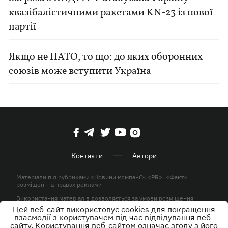
квазібалістичними ракетами KN-23 із нової
партії
Якщо не НАТО, то що: до яких оборонних
союзів може вступити Україна
Контакти
Автори
Матеріали під рубриками «Новини компанії», «PR» і «Факт»
розміщені на правах реклами
Використання матеріалів дозволяється за умови розміщення
активного гіперпосилання на KP.UA в першому абзаці.
Цей веб-сайт використовує cookies для покращення
взаємодії з користувачем під час відвідування веб-
© ТОВ «ЮЛАВ МЕДІА» 2026. Всі права захищені.
сайту. Користування веб-сайтом означає згоду з його