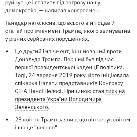
руйнує це і ставить під загрозу нашу
демократію, — написав конгресмен.
Танедар наголосив, що всього він подав 7
статей про імпічмент Трампа, якого звинуватив
у різних серйозних порушеннях.
Це другий імпічмент, ініційований проти
Дональда Трампа. Перший був під час
першої президентської каденції політика.
Тоді, 24 вересня 2019 року, його ініціювала
спікерка Палати представників Конгресу
США Ненсі Пелосі. Причиною став
тиск на
президента України Володимира
Зеленського
.
28 квітня Трамп заявив, що він
керує світом
і що це "весело".