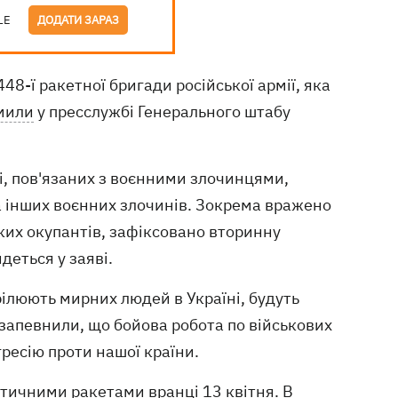
LE
ДОДАТИ ЗАРАЗ
48-ї ракетної бригади російської армії, яка
мили
у пресслужбі Генерального штабу
ті, пов'язаних з воєнними злочинцями,
а інших воєнних злочинів. Зокрема вражено
ьких окупантів, зафіксовано вторинну
деться у заяві.
трілюють мирних людей в Україні, будуть
 запевнили, що бойова робота по військових
ресію проти нашої країни.
тичними ракетами вранці 13 квітня. В