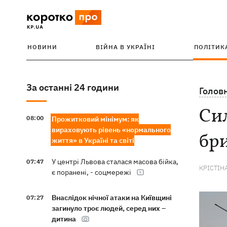
НОВИНИ
ВІЙНА В УКРАЇНІ
ПОЛІТИК
За останні 24 години
Голов
Сил
08:00
Прожитковий мінімум: як
вираховують рівень «нормального
бри
життя» в Україні та світі
У центрі Львова сталася масова бійка,
07:47
КРІСТІН
є поранені, - соцмережі
Внаслідок нічної атаки на Київщині
07:27
загинуло троє людей, серед них –
дитина