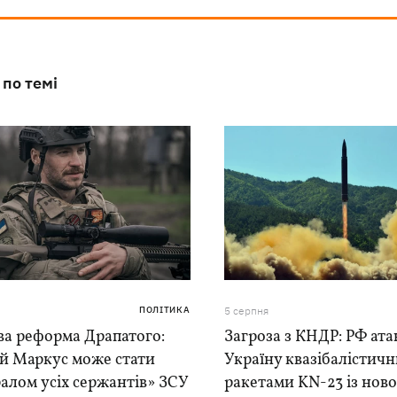
 по темі
ПОЛІТИКА
5 серпня
ва реформа Драпатого:
Загроза з КНДР: РФ ата
ій Маркус може стати
Україну квазібалістич
алом усіх сержантів» ЗСУ
ракетами KN-23 із нової