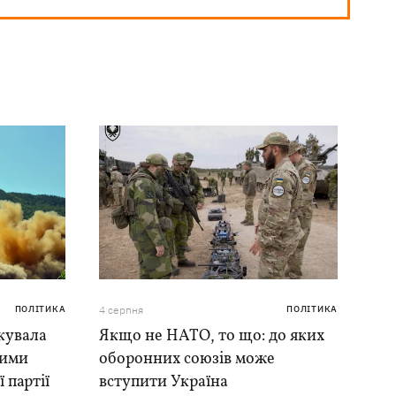
ПОЛІТИКА
4 серпня
ПОЛІТИКА
кувала
Якщо не НАТО, то що: до яких
ними
оборонних союзів може
 партії
вступити Україна