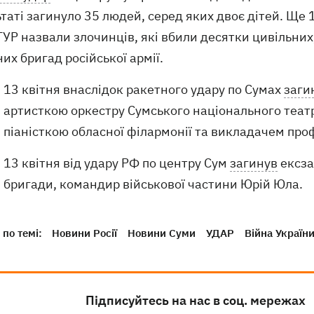
таті загинуло 35 людей, серед яких двоє дітей. Ще
ГУР назвали злочинців, які вбили десятки цивільних,
их бригад російської армії.
13 квітня внаслідок ракетного удару по Сумах
заги
артисткою оркестру Сумського національного театр
піаністкою обласної філармонії та викладачем про
13 квітня від удару РФ по центру Сум
загинув
ексза
бригади, командир військової частини Юрій Юла.
по темі:
Новини Росії
Новини Суми
УДАР
Війна України
Підписуйтесь на нас в соц. мережах