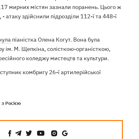
 117 мирних містян зазнали поранень. Цього ж
 - атаку здійснили підрозділи 112-ї та 448-ї
нула
піаністка Олена Когут. Вона була
у ім. М. Щепкіна, солісткою-органісткою,
фесійного коледжу мистецтв та культури.
ступник комбригу 26-ї артилерійської
 з Росією