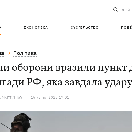
Знайт
А
ЕКОНОМІКА
СУСПІЛЬСТВО
ПОДІ
на
Політика
и оборони вразили пункт д
гади РФ, яка завдала удару
15 квiтня 2025 17:01
А МАРТИНКО