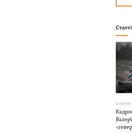
Статті
6 серпня
Кадро
Валер
«генер