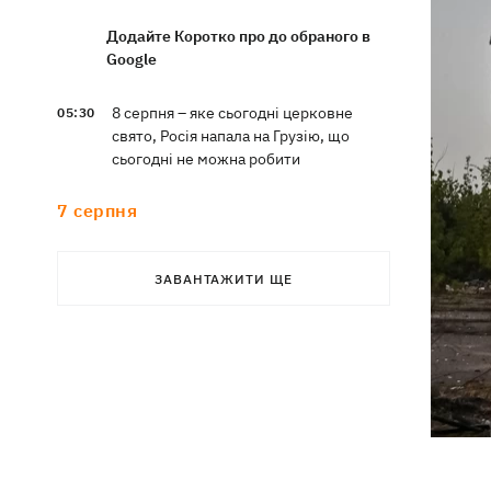
Додайте Коротко про до обраного в
Google
8 серпня – яке сьогодні церковне
05:30
свято, Росія напала на Грузію, що
сьогодні не можна робити
7 серпня
Суспільно відреагувало на лист Олі
21:47
ЗАВАНТАЖИТИ ЩЕ
Полякової із закликами змінити
правила Нацвідбору
У Львові виставили обгорілі
21:20
екземпляри книг зі знищеного складу
у Харкові
Собаку, якого співробітники Нової
21:02