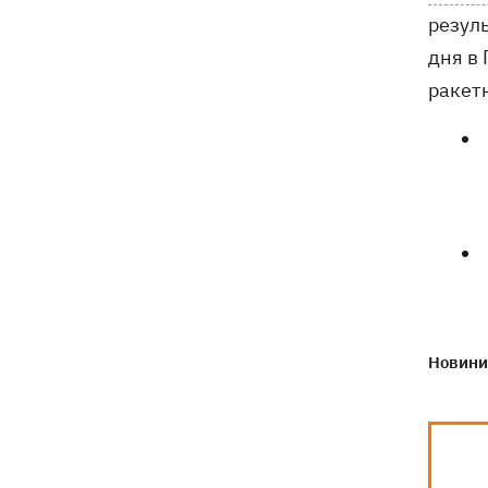
останки двох солдатів
резуль
дня в 
ракетн
Новини 