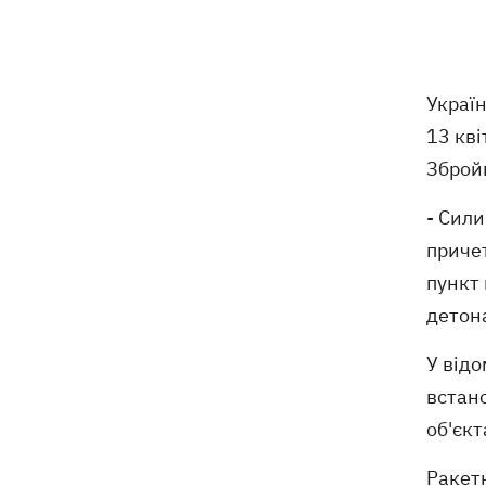
пошти вигнали на спеку, знайшли - пса
нагодували та забрали додому
Сенат США схвалив законопроект
20:40
Україн
Грема про "пекельні санкції" проти
РФ
13 кві
Зброй
Зеленський вперше прибув до Сербії
20:14
та розповів про цілі візиту
- Сили
причет
У Львові запровадили карантинні
20:04
обмеження через виявлення сказу в
пункт 
кота
детона
Україна та Польща завершили
19:49
У відо
ексгумацію жертв Волинської трагедії
встано
у двох селах на Волині
об'єкт
У Будапешті після обмілення Дунаю
19:16
Ракет
підняли з дна мотоцикл вермахту та