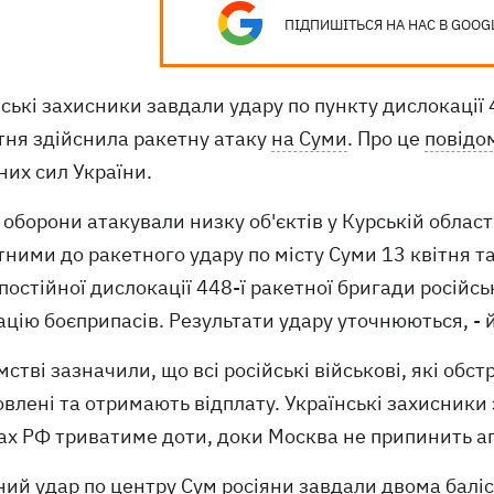
ПІДПИШІТЬСЯ НА НАС В GOOG
ські захисники завдали удару по пункту дислокації 4
тня здійснила ракетну атаку
на Суми
. Про це
повідо
них сил України.
 оборони атакували низку об'єктів у Курській облас
ними до ракетного удару по місту Суми 13 квітня т
постійної дислокації 448-ї ракетної бригади російс
цію боєприпасів. Результати удару уточнюються, - й
мстві зазначили, що всі російські військові, які обс
влені та отримають відплату. Українські захисники
ах РФ триватиме доти, доки Москва не припинить аг
ний удар
по центру Сум росіяни завдали двома баліс