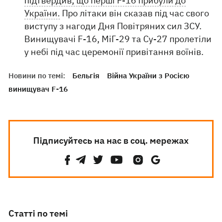
підтвердив, що перші F-16 прибули до
України.
Про літаки він сказав під час свого
виступу з нагоди Дня Повітряних сил ЗСУ.
Винищувачі F-16, МіГ-29 та Су-27 пролетіли
у небі під час церемонії привітання воїнів.
Новини по темі:
Бельгія
Війна України з Росією
винищувач F-16
Підписуйтесь на нас в соц. мережах
Статті по темі