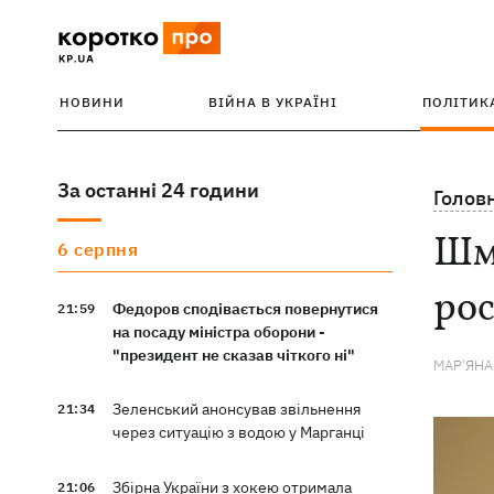
НОВИНИ
ВІЙНА В УКРАЇНІ
ПОЛІТИК
За останні 24 години
Голов
Шми
6 серпня
рос
Федоров сподівається повернутися
21:59
на посаду міністра оборони -
"президент не сказав чіткого ні"
МАР'ЯН
Зеленський анонсував звільнення
21:34
через ситуацію з водою у Марганці
Збірна України з хокею отримала
21:06