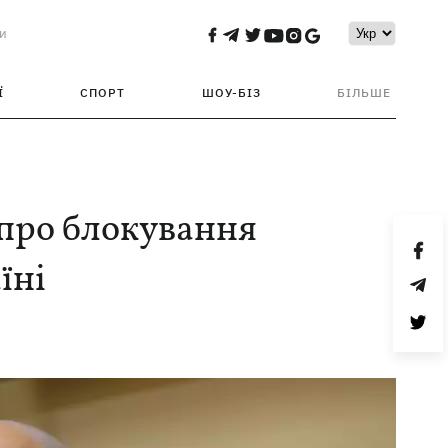
и
Ї
СПОРТ
ШОУ-БІЗ
БІЛЬШЕ
 про блокування
їні