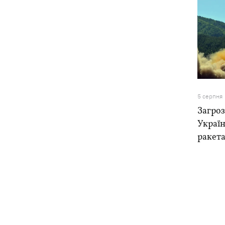
5 серпня
Загроз
Україн
ракета