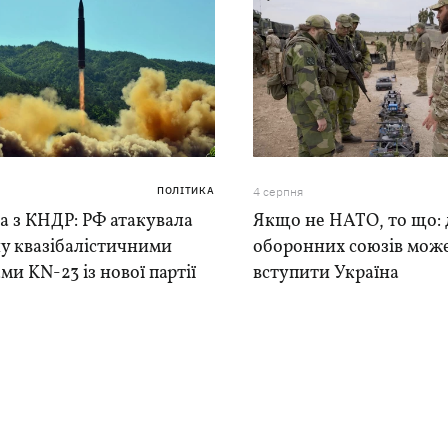
ПОЛІТИКА
4 серпня
а з КНДР: РФ атакувала
Якщо не НАТО, то що: 
у квазібалістичними
оборонних союзів мож
ми KN-23 із нової партії
вступити Україна