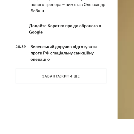
нового тренера – ним став Олександр
Бобкін
Додайте Коротко про до обраного в
Google
Зеленський доручив підготувати
20:39
проти РФ спеціальну санкційну
операцію
Дрони СБУ вразили два кораблі ФСБ
20:12
ЗАВАНТАЖИТИ ЩЕ
РФ "Балаклава" та "Керч"
Зеленський підписав укази про
19:40
звільнення ще чотирьох послів
Сердечко не витримало - внаслідок
19:19
атаки РФ у притулку на Київщині
загинули собаки