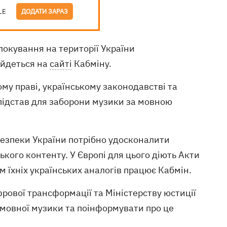
LE
ДОДАТИ ЗАРАЗ
локування на території України
 йдеться на
сайті
Кабміну.
ому праві, українському законодавстві та
ідстав для заборони музики за мовною
безпеки України потрібно удосконалити
кого контенту. У Європі для цього діють Акти
м їхніх українських аналогів працює Кабмін.
рової трансформації та Міністерству юстиції
мовної музики та поінформувати про це