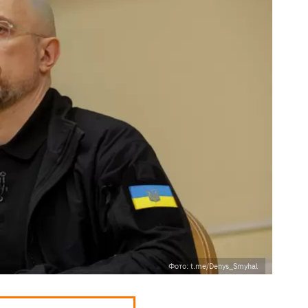
Фото: t.me/Denys_Smyhal