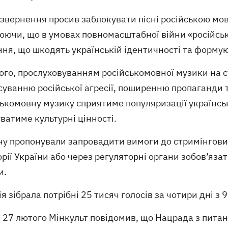
 звернення просив заблокувати пісні російською мо
ючи, що в умовах повномасштабної війни «російськ
ння, що шкодять українській ідентичності та форму
того, прослуховуванням російськомовної музики на 
уванню російської агресії, поширенню пропаганди 
ськомовну музику сприятиме популяризації українсь
атиме культурні цінності.
ну пропонували запровадити вимоги до стримінгови
рії України або через регуляторні органи зобов’яза
и.
я зібрала потрібні 25 тисяч голосів за чотири дні з 
27 лютого Мінкульт повідомив, що Нацрада з пита