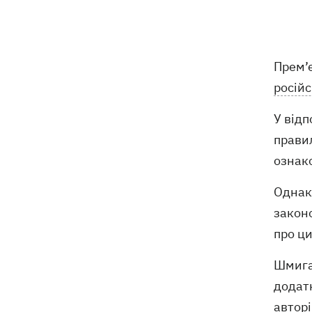
Російські дрони знищили депо
19:15
Укрпошти у Павлограді, загинули
співробітники
Прем’є
росій
Зеленський заснував нове свято -
18:43
День військ зв'язку та кібербезпеки
ЗСУ
У відп
прави
Український кандидат у судді МКС
18:13
ознак
Кішакевич не пройшов тест на знання
мов
Однак 
законо
18:05
Кадрова реформа Драпатого:
Валерій Маркус може стати
про ци
«генералом усіх сержантів» ЗСУ
Шмигал
додат
Оленівка: «Азов», СБУ та Офіс
17:58
Генпрокурора оприлюднили нові
авторі