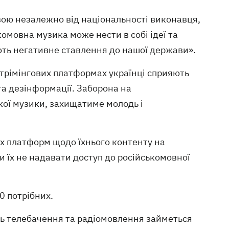
вою незалежно від національності виконавця,
омовна музика може нести в собі ідеї та
ють негативне ставлення до нашої держави».
стрімінгових платформах українці сприяють
та дезінформації. Заборона на
кої музики, захищатиме молодь і
х платформ щодо їхнього контенту на
ти їх не надавати доступ до російськомовної
90 потрібних.
нь телебачення та радіомовлення займеться