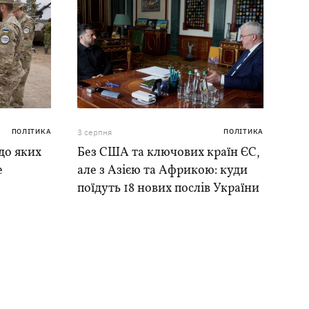
ПОЛІТИКА
3 серпня
ПОЛІТИКА
до яких
Без США та ключових країн ЄС,
е
але з Азією та Африкою: куди
поїдуть 18 нових послів України