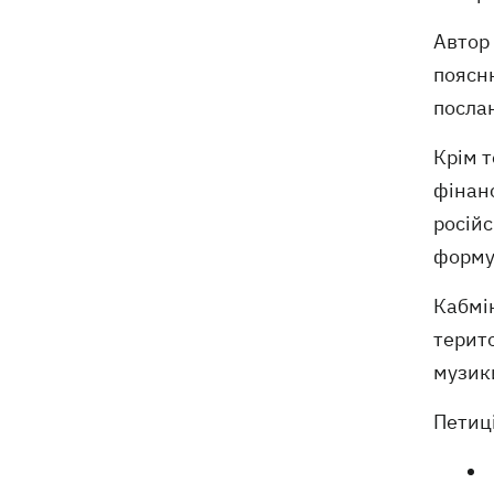
деталі теракту проти українських
військовополонених
Автор
поясню
посла
Крім 
фінанс
росій
формув
Кабмі
терито
музик
Петиці