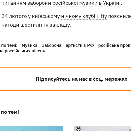
питанням
заборони російської музики в Україні
.
24 лютого у київському
нічному клубі Fifty
пояснили 
нагоди шестиліття закладу.
по темі:
Музика
Заборона
артисти з РФ
російська проп
а россійських пісень
Підписуйтесь на нас в соц. мережах
 по темі