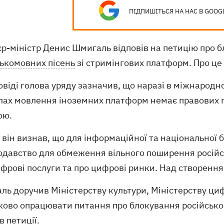
ПІДПИШІТЬСЯ НА НАС В GOOG
р-міністр Денис Шмигаль відповів на петицію про б
ськомовних пісень
зі стримінгових платформ. Про це
овіді голова уряду зазначив, що наразі в міжнародн
лах мовлення іноземних платформ немає правових п
ою.
він визнав, що для інформаційної та національної 
давство для обмеження вільного поширення російсь
фрові послуги та про цифрові ринки. Над створення
ь доручив Міністерству культури, Міністерству циф
ково опрацювати питання про блокування російсько
в петиції.