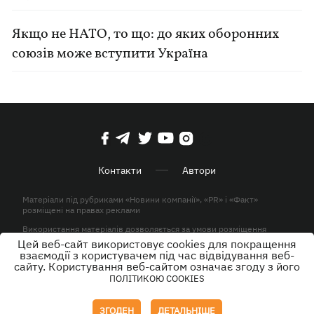
Якщо не НАТО, то що: до яких оборонних
союзів може вступити Україна
Контакти
Автори
Матеріали під рубриками «Новини компанії», «PR» і «Факт»
розміщені на правах реклами
Використання матеріалів дозволяється за умови розміщення
активного гіперпосилання на KP.UA в першому абзаці.
Цей веб-сайт використовує cookies для покращення
взаємодії з користувачем під час відвідування веб-
© ТОВ «ЮЛАВ МЕДІА» 2026. Всі права захищені.
сайту. Користування веб-сайтом означає згоду з його
ПОЛІТИКОЮ COOKIES
Дизайн
ЗГОДЕН
ДЕТАЛЬНІШЕ