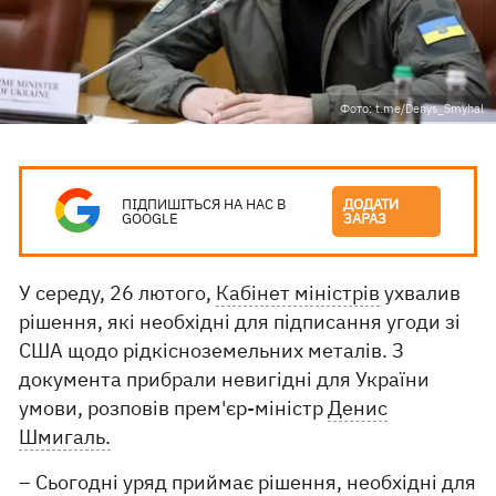
Фото: t.me/Denys_Smyhal
ПІДПИШІТЬСЯ НА НАС В
ДОДАТИ
GOOGLE
ЗАРАЗ
У середу, 26 лютого,
Кабінет міністрів
ухвалив
рішення, які необхідні для підписання угоди зі
США щодо рідкісноземельних металів. З
документа прибрали невигідні для України
умови, розповів прем'єр-міністр
Денис
Шмигаль.
– Сьогодні уряд приймає рішення, необхідні для