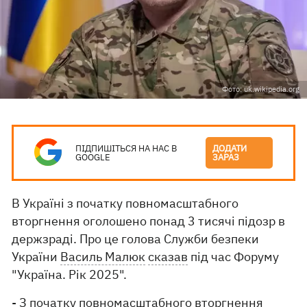
Фото: uk.wikipedia.org
ПІДПИШІТЬСЯ НА НАС В
ДОДАТИ
GOOGLE
ЗАРАЗ
В Україні з початку повномасштабного
вторгнення оголошено понад 3 тисячі підозр в
держзраді. Про це голова Служби безпеки
України
Василь Малюк
сказав
під час Форуму
"Україна. Рік 2025".
- З початку повномасштабного вторгнення