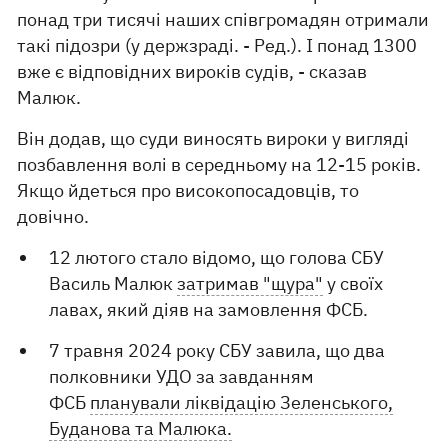
понад три тисячі наших співгромадян отримали
такі підозри (у держзраді. - Ред.). І понад 1300
вже є відповідних вироків судів, - сказав
Малюк.
Він додав, що суди виносять вироки у вигляді
позбавлення волі в середньому на 12-15 років.
Якщо йдеться про високопосадовців, то
довічно.
12 лютого стало відомо, що голова СБУ
Василь Малюк
затримав "щура"
у своїх
лавах, який діяв на замовлення ФСБ.
7 травня 2024 року СБУ завила, що два
полковники УДО за завданням
ФСБ
планували ліквідацію Зеленського,
Буданова та Малюка.