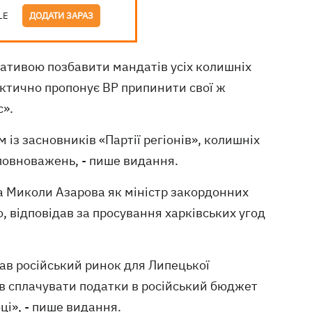
LE
ДОДАТИ ЗАРАЗ
іативою позбавити мандатів усіх колишніх
фактично пропонує ВР припинити свої ж
с».
із засновників «Партії регіонів», колишніх
повноважень, - пише видання.
а Миколи Азарова як міністр закордонних
о, відповідав за просування харківських угод
ав російський ринок для Липецької
яв сплачувати податки в російський бюджет
оці», - пише видання.