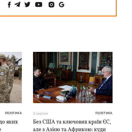
ПОЛІТИКА
3 серпня
ПОЛІТИКА
до яких
Без США та ключових країн ЄС,
е
але з Азією та Африкою: куди