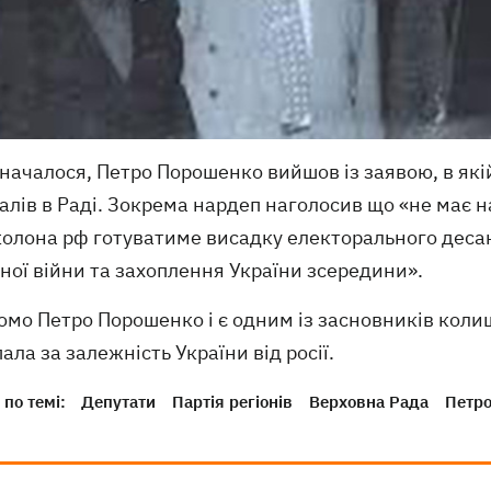
значалося, Петро Порошенко вийшов із заявою, в як
алів в Раді. Зокрема нардеп наголосив що «не має н
 колона рф готуватиме висадку електорального деса
ної війни та захоплення України зсередини».
омо Петро Порошенко і є одним із засновників колишн
ала за залежність України від росії.
по темі:
Депутати
Партія регіонів
Верховна Рада
Петр