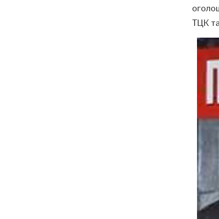
оголош
ТЦК та