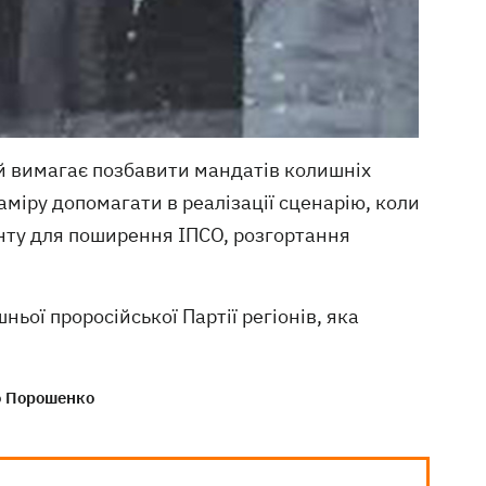
ій вимагає позбавити мандатів колишніх
аміру допомагати в реалізації сценарію, коли
нту для поширення ІПСО, розгортання
ьої проросійської Партії регіонів, яка
о Порошенко