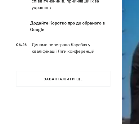
співвітчизників, прийнявши їх за
українців
Додайте Коротко про до обраного в
Google
Динамо переграло Карабах у
06:26
кваліфікації Ліги конференцій
7 серпня – яке сьогодні свято, що
05:30
сьогодні не можна робити, традиції та
ЗАВАНТАЖИТИ ЩЕ
прикмети цього дня
6 серпня
Федоров сподівається повернутися
21:59
на посаду міністра оборони -
"президент не сказав чіткого ні"