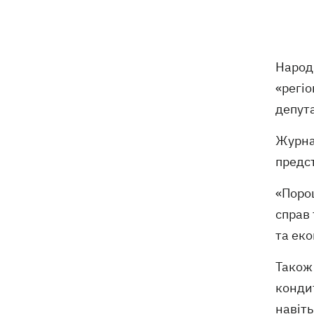
Зеленський анонсував звільнення
21:34
через ситуацію з водою у Марганці
Збірна України з хокею отримала
21:06
нового тренера – ним став Олександр
Народ
Бобкін
«регіо
депут
Зеленський доручив підготувати
20:39
проти РФ спеціальну санкційну
Журнал
операцію
предст
Дрони СБУ вразили два кораблі ФСБ
20:12
«Поро
РФ "Балаклава" та "Керч"
справ 
Зеленський підписав укази про
19:40
та еко
звільнення ще чотирьох послів
Також 
Сердечко не витримало - внаслідок
19:19
конди
атаки РФ у притулку на Київщині
навіть
загинули собаки