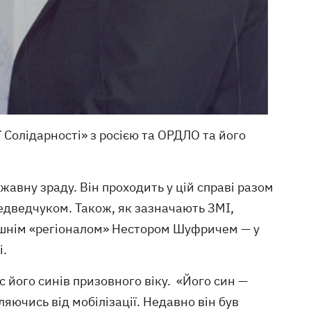
 Солідарності» з росією та ОРДЛО та його
авну зраду. Він проходить у цій справі разом
едведчуком. Також, як зазначають ЗМІ,
лишнім «регіоналом» Нестором Шуфричем — у
і.
с його синів призовного віку. «Його син —
яючись від мобілізації. Недавно він був