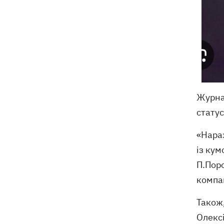
Журнал
статус
«Нараз
із ку
П.Пор
компан
Також,
Олексі