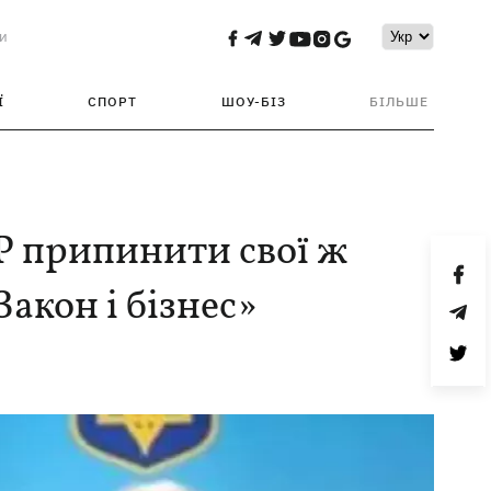
и
Ї
СПОРТ
ШОУ-БІЗ
БІЛЬШЕ
Р припинити свої ж
Закон і бізнес»