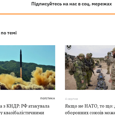
Підписуйтесь на нас в соц. мережах
 по темі
ПОЛІТИКА
4 серпня
а з КНДР: РФ атакувала
Якщо не НАТО, то що: 
у квазібалістичними
оборонних союзів мож