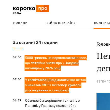
НОВИНИ
ВІЙНА В УКРАЇНІ
ПОЛІТИК
За останні 24 години
Голов
Пе
07:00
5000 гривень на першокласника: все,
що потрібно знати про «Пакунок
деп
школяра» у 2026 році
07:00
У госпіталізації відмовити: що не так
ЄВГЕН Г
з наказом МОЗ і які тепер критерії
для лікування в стаціонарі
Обзивав бандерівцями і виганяв з
06:57
Польщі: у Гданську поляк побив