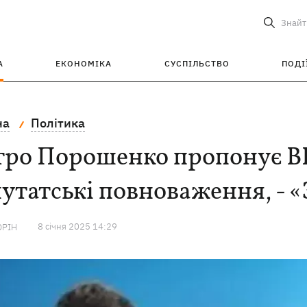
Знайт
А
ЕКОНОМІКА
СУСПІЛЬСТВО
ПОДІ
на
Політика
тро Порошенко пропонує В
утатські повноваження, - «
8 сiчня 2025 14:29
ОРІН