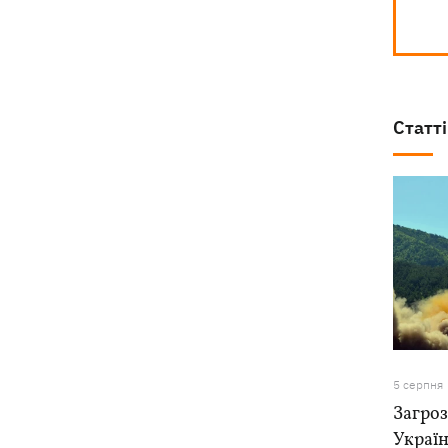
Статті
5 серпня
Загроз
Україн