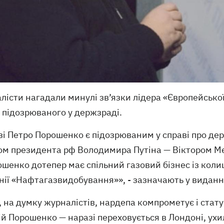
істи нагадали минулі зв’язки лідера «Європейської
 підозрюваного у держзраді.
і Петро Порошенко є підозрюваним у справі про держ
мом президента рф Володимира Путіна — Віктором М
ошенко дотепер має спільний газовий бізнес із ко
ії «Нафтагазвидобування»», - зазначають у виданн
 на думку журналістів, нардепа компрометує і стату
й Порошенко — наразі переховується в Лондоні, ухил