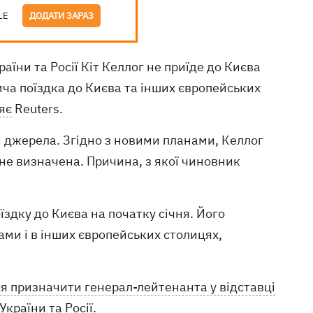
LE
ДОДАТИ ЗАРАЗ
їни та Росії Кіт Келлог не приїде до Києва
ча поїздка до Києва та інших європейських
яє
Reuters.
и джерела. Згідно з новими планами, Келлог
 не визначена. Причина, з якої чиновник
здку до Києва на початку січня. Його
ами і в інших європейських столицях,
я призначити генерал-лейтенанта у відставці
країни та Росії.