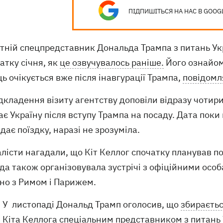
ПІДПИШІТЬСЯ НА НАС В GOOG
ній спецпредставник Дональда Трампа з питань Укра
атку січня, як
це озвучувалось раніше.
Його ознайом
ь очікується вже після інавгурації Трампа,
повідомл
дкладення візиту агентству доповіли відразу чотир
ає Україну після вступу Трампа на посаду. Дата поки
дає поїздку, наразі не зрозуміла.
істи нагадали, що Кіт Келлог спочатку планував пої
а також організовувала зустрічі з офіційними особ
но з Римом і Парижем.
У листопаді Дональд Трамп оголосив, що
збираєтьс
Кіта Келлога
спеціальним представником з питань У