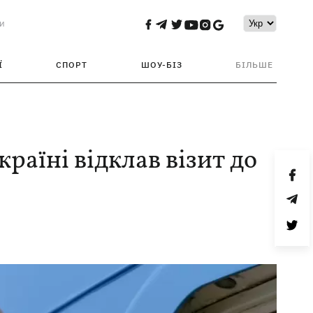
и
Ї
СПОРТ
ШОУ-БІЗ
БІЛЬШЕ
раїні відклав візит до