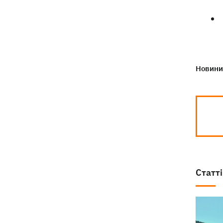
деталі теракту проти українських
військовополонених
Новини 
Статті