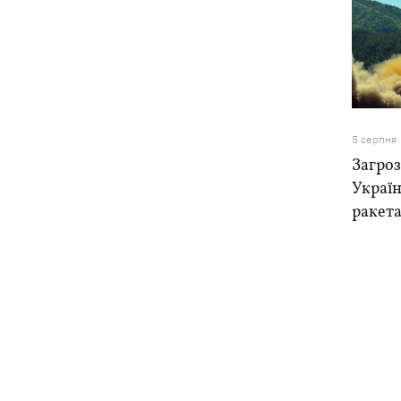
5 серпня
Загроз
Україн
ракета