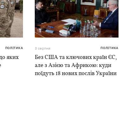
ПОЛІТИКА
3 серпня
ПОЛІТИКА
до яких
Без США та ключових країн ЄС,
е
але з Азією та Африкою: куди
поїдуть 18 нових послів України