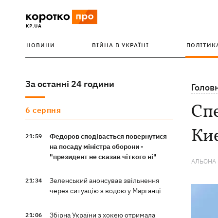
НОВИНИ
ВІЙНА В УКРАЇНІ
ПОЛІТИК
За останні 24 години
Голов
Спе
6 серпня
Ки
Федоров сподівається повернутися
21:59
на посаду міністра оборони -
"президент не сказав чіткого ні"
АЛЬОНА
Зеленський анонсував звільнення
21:34
через ситуацію з водою у Марганці
Збірна України з хокею отримала
21:06