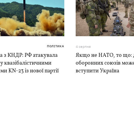
ПОЛІТИКА
4 серпня
а з КНДР: РФ атакувала
Якщо не НАТО, то що: 
у квазібалістичними
оборонних союзів мож
ми KN-23 із нової партії
вступити Україна