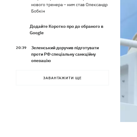
нового тренера – ним став Олександр
Бобкін
Додайте Коротко про до обраного в
Google
Зеленський доручив підготувати
20:39
проти РФ спеціальну санкційну
операцію
Дрони СБУ вразили два кораблі ФСБ
20:12
ЗАВАНТАЖИТИ ЩЕ
РФ "Балаклава" та "Керч"
Зеленський підписав укази про
19:40
звільнення ще чотирьох послів
Сердечко не витримало - внаслідок
19:19
атаки РФ у притулку на Київщині
загинули собаки