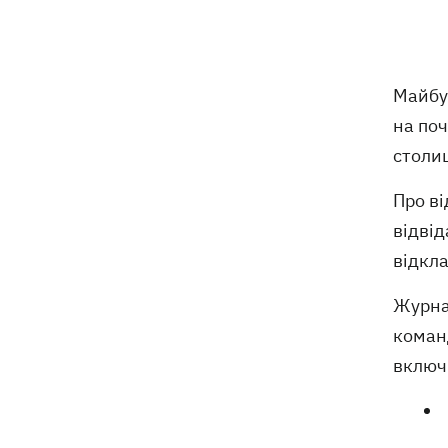
Російські дрони знищили депо
19:15
Укрпошти у Павлограді, загинули
співробітники
Майбут
на поч
Зеленський заснував нове свято -
18:43
День військ зв'язку та кібербезпеки
столиц
ЗСУ
Про ві
Український кандидат у судді МКС
18:13
відвід
Кішакевич не пройшов тест на знання
відкла
мов
Журнал
18:05
Кадрова реформа Драпатого:
Валерій Маркус може стати
команд
«генералом усіх сержантів» ЗСУ
включ
Оленівка: «Азов», СБУ та Офіс
17:58
Генпрокурора оприлюднили нові