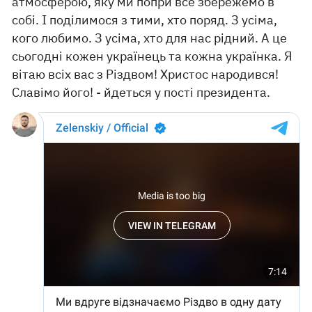
атмосферою, яку ми попри все збережемо в
собі. І поділимося з тими, хто поряд. З усіма,
кого любимо. З усіма, хто для нас рідний. А це
сьогодні кожен українець та кожна українка. Я
вітаю всіх вас з Різдвом! Христос народився!
Славімо його! - йдеться у пості президента.