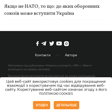
Якщо не НАТО, то що: до яких оборонних
союзів може вступити Україна
Контакти
Автори
Матеріали під рубриками «Новини компанії», «PR» і «Факт»
розміщені на правах реклами
Використання матеріалів дозволяється за умови розміщення
активного гіперпосилання на KP.UA в першому абзаці.
Цей веб-сайт використовує cookies для покращення
взаємодії з користувачем під час відвідування веб-
© ТОВ «ЮЛАВ МЕДІА» 2026. Всі права захищені.
сайту. Користування веб-сайтом означає згоду з його
ПОЛІТИКОЮ COOKIES
Дизайн
ЗГОДЕН
ДЕТАЛЬНІШЕ