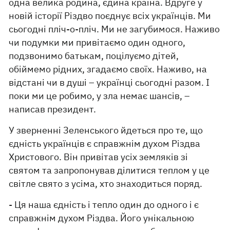
одна велика родина, єдина країна. Вдруге у
новій історії Різдво поєднує всіх українців. Ми
сьогодні пліч-о-пліч. Ми не загубимося. Наживо
чи подумки ми привітаємо один одного,
подзвонимо батькам, поцілуємо дітей,
обіймемо рідних, згадаємо своїх. Наживо, на
відстані чи в душі – українці сьогодні разом. І
поки ми це робимо, у зла немає шансів, –
написав президент.
У зверненні Зеленського йдеться про те, що
єдність українців є справжнім духом Різдва
Христового. Він привітав усіх земляків зі
святом та запропонував ділитися теплом у це
світле свято з усіма, хто знаходиться поряд.
- Ця наша єдність і тепло один до одного і є
справжнім духом Різдва. Його унікальною