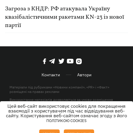
Загроза з КНДР: РФ атакувала Україну
квазібалістичними ракетами KN-23 із нової
партії
Контакти
Автори
Матеріали під рубриками «Новини компанії», «PR» і «Факт»
розміщені на правах реклами
Використання матеріалів дозволяється за умови розміщення
активного гіперпосилання на KP.UA в першому абзаці.
Цей веб-сайт використовує cookies для покращення
взаємодії з користувачем під час відвідування веб-
© ТОВ «ЮЛАВ МЕДІА» 2026. Всі права захищені.
сайту. Користування веб-сайтом означає згоду з його
ПОЛІТИКОЮ COOKIES
Дизайн