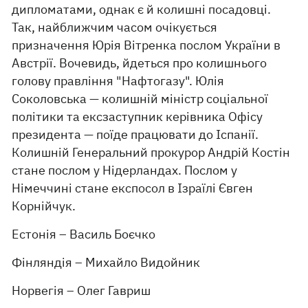
дипломатами, однак є й колишні посадовці.
Так, найближчим часом очікується
призначення Юрія Вітренка послом України в
Австрії. Вочевидь, йдеться про колишнього
голову правління "Нафтогазу". Юлія
Соколовська — колишній міністр соціальної
політики та ексзаступник керівника Офісу
президента — поїде працювати до Іспанії.
Колишній Генеральний прокурор Андрій Костін
стане послом у Нідерландах. Послом у
Німеччині стане експосол в Ізраїлі Євген
Корнійчук.
Естонія – Василь Боєчко
Фінляндія – Михайло Видойник
Норвегія – Олег Гавриш