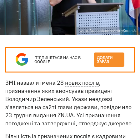
Фото: facebook.com/AndriyKostinUa
ПІДПИШІТЬСЯ НА НАС В
ДОДАТИ
GOOGLE
ЗАРАЗ
ЗМІ назвали імена 28
нових послів
,
призначення яких анонсував президент
Володимир Зеленський. Укази невдовзі
з'являться на сайті глави держави, повідомило
23 грудня видання
ZN.UA
. Усі призначення
погоджені та затверджені, стверджує джерело.
Більшість із призначених послів є кадровими