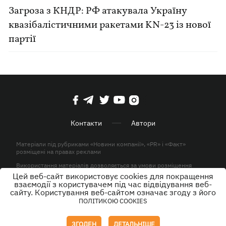
Загроза з КНДР: РФ атакувала Україну
квазібалістичними ракетами KN-23 із нової
партії
Контакти
Автори
Матеріали під рубриками «Новини компанії», «PR» і «Факт»
розміщені на правах реклами
Використання матеріалів дозволяється за умови розміщення
активного гіперпосилання на KP.UA в першому абзаці.
Цей веб-сайт використовує cookies для покращення
взаємодії з користувачем під час відвідування веб-
© ТОВ «ЮЛАВ МЕДІА» 2026. Всі права захищені.
сайту. Користування веб-сайтом означає згоду з його
ПОЛІТИКОЮ COOKIES
Дизайн
ЗГОДЕН
ДЕТАЛЬНІШЕ