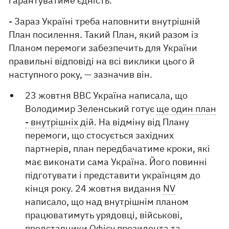
гарантуватиме єдність.
- Зараз Україні треба наповнити внутрішній
План посилення. Такий План, який разом із
Планом перемоги забезпечить для України
правильні відповіді на всі виклики цього й
наступного року, — зазначив він.
23 жовтня ВВС Україна написала, що
Володимир Зеленський готує
ще один план
- внутрішніх дій
. На відміну від Плану
перемоги, що стосується західних
партнерів, план передбачатиме кроки, які
має виконати сама Україна. Його повинні
підготувати і представити українцям до
кінця року. 24 жовтня видання
NV
написало, що над внутрішнім планом
працюватимуть урядовці, військові,
представники Офісу президента та