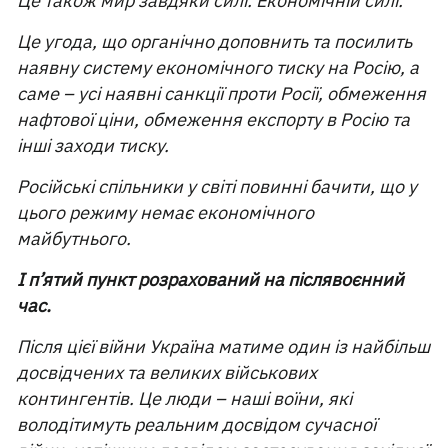
Це також мир завдяки силі. Економічній силі.
Це угода, що органічно доповнить та посилить
наявну систему економічного тиску на Росію, а
саме – усі наявні санкції проти Росії, обмеження
нафтової ціни, обмеження експорту в Росію та
інші заходи тиску.
Російські спільники у світі повинні бачити, що у
цього режиму немає економічного
майбутнього.
І п’ятий пункт розрахований на післявоєнний
час.
Після цієї війни Україна матиме один із найбільш
досвідчених та великих військових
контингентів. Це люди – наші воїни, які
володітимуть реальним досвідом сучасної