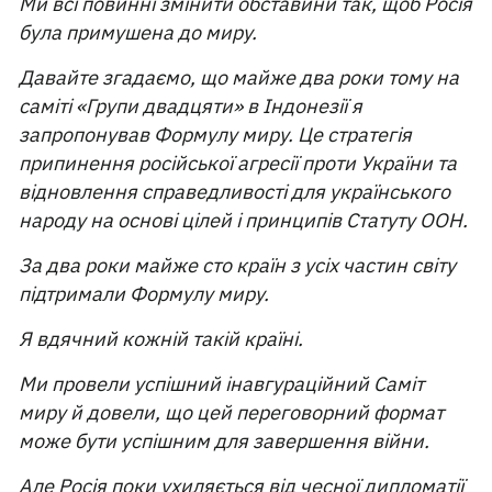
Ми всі повинні змінити обставини так, щоб Росія
була примушена до миру.
Давайте згадаємо, що майже два роки тому на
саміті «Групи двадцяти» в Індонезії я
запропонував Формулу миру. Це стратегія
припинення російської агресії проти України та
відновлення справедливості для українського
народу на основі цілей і принципів Статуту ООН.
За два роки майже сто країн з усіх частин світу
підтримали Формулу миру.
Я вдячний кожній такій країні.
Ми провели успішний інавгураційний Саміт
миру й довели, що цей переговорний формат
може бути успішним для завершення війни.
Але Росія поки ухиляється від чесної дипломатії