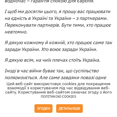
водночас – гарантія спокою для Європи.
І щоб ми досягли цього, я прошу вас працювати
на єдність в Україні та України – з партнерами.
Переконувати партнерів. Бути тими, хто працює
невтомно.
Я дякую кожному й кожній, хто працює саме так
заради України. Хто воює заради України.
Я дякую всім, на чиїх плечах стоїть Україна.
Іноді в час війни буває так, що суспільство
поляризується. Але саме завдяки повазі одне
Цей веб-сайт використовує cookies для покращення
до одного та вдячності суспільство зберігається.
взаємодії з користувачем під час відвідування веб-
Попри поляризацію.
сайту. Користування веб-сайтом означає згоду з його
ПОЛІТИКОЮ COOKIES
Ми не воюємо одне з одним.
ЗГОДЕН
ДЕТАЛЬНІШЕ
Ми воюємо з Росією на полі бою, у міжнародних