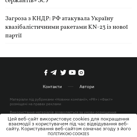
сержантів» ЗСУ
Загроза з КНДР: РФ атакувала Україну
квазібалістичними ракетами KN-23 із нової
партії
Контакти
Автори
Матеріали під рубриками «Новини компанії», «PR» і «Факт»
розміщені на правах реклами
Використання матеріалів дозволяється за умови розміщення
активного гіперпосилання на KP.UA в першому абзаці.
Цей веб-сайт використовує cookies для покращення
взаємодії з користувачем під час відвідування веб-
© ТОВ «ЮЛАВ МЕДІА» 2026. Всі права захищені.
сайту. Користування веб-сайтом означає згоду з його
ПОЛІТИКОЮ COOKIES