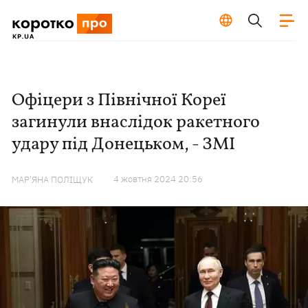
Офіцери з Північної Кореї
загинули внаслідок ракетного
удару під Донецьком, - ЗМІ
4 жовтня 2024 20:56
МАР'ЯНА ПОЛІЩУК