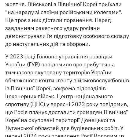
жовтня. Військові з Північної Кореї приїхали
"на нараду зі своїми російськими колегами".
Ще троє з них дістали поранення. Перед
завданням ракетного удару росіяни
демонстрували їм підготовку особового складу
до наступальних дій та оборони.
У 2023 році Головне управління розвідки
України (ГУР) повідомило про прибуття на
тимчасово окуповану територію України
обмеженого контингенту військовослужбовців
із Північної Кореї, зокрема підрозділів
інженерних військ. Центр національного
спротиву (ЦНС) у вересні 2023 року повідомив,
що Росія планує доставити громадян Північної
Кореї на окуповані території Донецької та
Луганської областей для будівельних робіт. У
червні 2024 року президент Росії Володимир