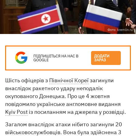
Фото: kremlin.ru
ПІДПИШІТЬСЯ НА НАС В
ДОДАТИ
GOOGLE
ЗАРАЗ
Шість офіцерів з
Північної Кореї
загинули
внаслідок ракетного удару неподалік
окупованого Донецька. Про це 4 жовтня
повідомило українське англомовне видання
Kyiv Post
із посиланням на джерела у розвідці.
Загалом внаслідок атаки нібито загинули 20
військовослужбовців. Вона була здійснена 3