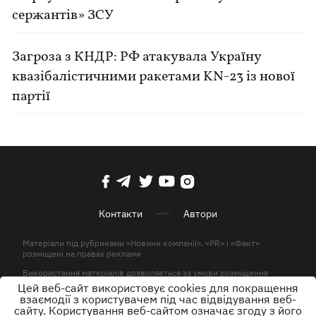
сержантів» ЗСУ
Загроза з КНДР: РФ атакувала Україну
квазібалістичними ракетами KN-23 із нової
партії
Контакти
Автори
Матеріали під рубриками «Новини компанії», «PR» і «Факт»
розміщені на правах реклами
Використання матеріалів дозволяється за умови розміщення
активного гіперпосилання на KP.UA в першому абзаці.
Цей веб-сайт використовує cookies для покращення
взаємодії з користувачем під час відвідування веб-
© ТОВ «ЮЛАВ МЕДІА» 2026. Всі права захищені.
сайту. Користування веб-сайтом означає згоду з його