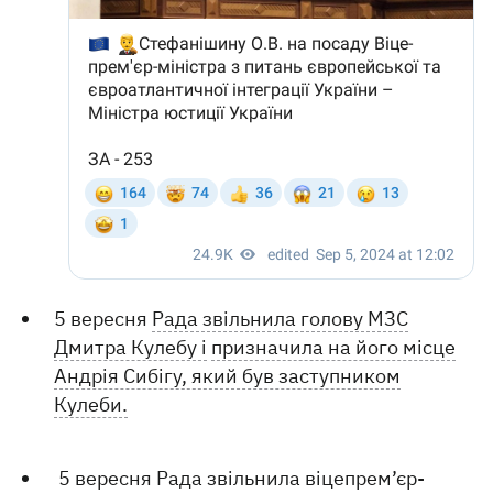
5 вересня
Рада звільнила голову МЗС
Дмитра Кулебу і
призначила на його місце
Андрія Сибігу, який був заступником
Кулеби.
5 вересня Рада звільнила віцепрем’єр-