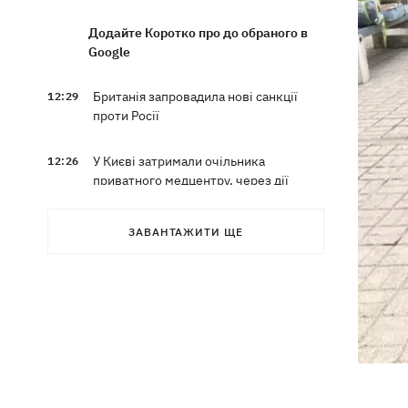
Додайте Коротко про до обраного в
Google
Британія запровадила нові санкції
12:29
проти Росії
У Києві затримали очільника
12:26
приватного медцентру, через дії
якого загинули двоє новонароджених
ЗАВАНТАЖИТИ ЩЕ
На Закарпатті – масштабні обшуки у
11:41
ТЦК
Експосол у США Стефанішина після
11:08
відставки планує працювати у
приватному секторі
Екстоппосадовець Повітряних сил
10:38