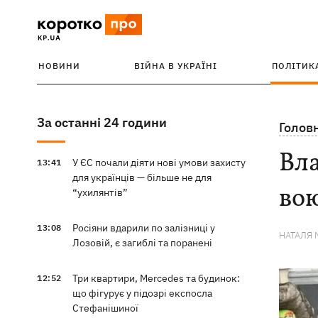
НОВИНИ
ВІЙНА В УКРАЇНІ
ПОЛІТИК
За останні 24 години
Голов
Вла
У ЄС почали діяти нові умови захисту
13:41
для українців — більше не для
вою
“ухилянтів”
Росіяни вдарили по залізниці у
13:08
НАТАЛЯ 
Лозовій, є загиблі та поранені
Три квартири, Mercedes та будинок:
12:52
що фігурує у підозрі експосла
Стефанішиної