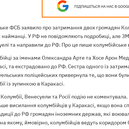
ПІДПИШІТЬСЯ НА НАС В GOOG
ьке ФСБ заявило про затримання двох громадян Колу
 найманці. У РФ не повідомляють подробиці, але ЗМ
уелі та направили до РФ. Про це пише колумбійське
ійці за іменами Олександра Арте та Хосе Арон Мед
сі, та екстрадовано до РФ. Сестра одного із затри
ельських поліцейських привернула те, що вони були
ії із зупинкою в Каракасі.
Колумбії, Венесуели та Росії подію не коментувала
ьше висилання колумбійців у Каракасі, якщо вона с
диції до РФ громадян іноземних держав, які воювал
 на якому, ймовірно, колумбійців ведуть коридором