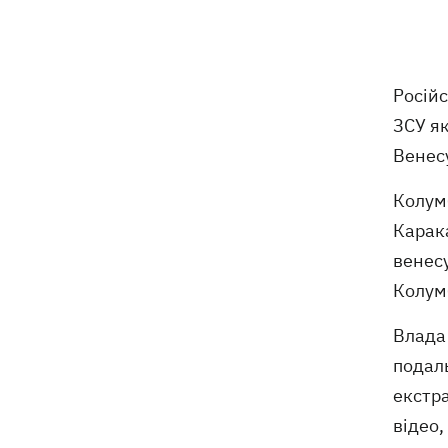
отримав нову підозру
Не має таємного послання: ЗМІ
10:30
дізналися, чому принцеса Євгенія
Російс
народжувала у Португалії
ЗСУ як
У Москві в умовах секретності
10:12
Венес
поховали російського генерала
Єрусалімова - міг загинути під час
Колумб
вибуху в ресторані
Карака
венесу
Експослу у США Стефанішиній
09:52
обрали запобіжний захід у вигляді
Колумб
шести мільйонів застави
Влада 
Росіяни вночі били по Україні
09:29
подал
дронами, ракетами Х-31П та
«Оніксами»
екстра
відео,