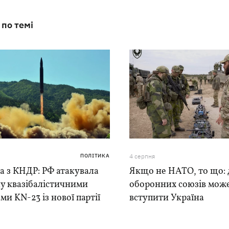
 по темі
ПОЛІТИКА
4 серпня
а з КНДР: РФ атакувала
Якщо не НАТО, то що: 
у квазібалістичними
оборонних союзів мож
ми KN-23 із нової партії
вступити Україна