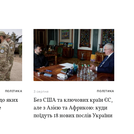
ПОЛІТИКА
3 серпня
ПОЛІТИКА
до яких
Без США та ключових країн ЄС,
е
але з Азією та Африкою: куди
поїдуть 18 нових послів України