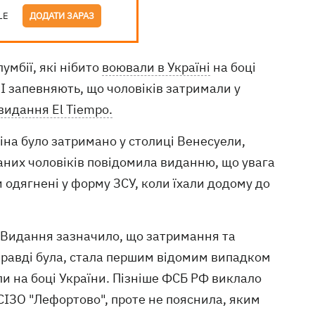
LE
ДОДАТИ ЗАРАЗ
мбії, які нібито
воювали в Україні
на боці
І запевняють, що чоловіків затримали у
видання El Tiempo.
іна було затримано у столиці Венесуели,
маних чоловіків повідомила виданню, що увага
 одягнені у форму ЗСУ, коли їхали додому до
. Видання зазначило, що затримання та
правді була, стала першим відомим випадком
и на боці України. Пізніше ФСБ РФ виклало
 СІЗО "Лефортово", проте не пояснила, яким