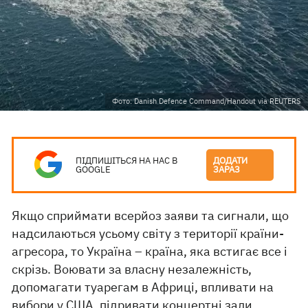
Фото: Danish Defence Command/Handout via REUTERS
ПІДПИШІТЬСЯ НА НАС В
ДОДАТИ
GOOGLE
ЗАРАЗ
Якщо сприймати всерйоз заяви та сигнали, що
надсилаються усьому світу з території країни-
агресора, то Україна – країна, яка встигає все і
скрізь. Воювати за власну незалежність,
допомагати туарегам в Африці, впливати на
вибори у США, підривати концертні зали...