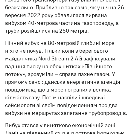
безжально. Приблизно так само, як у ніч на 26
вересня 2022 року обвалилася вирвана
вибухом 40-метрова частина газопроводу, а
труби розійшлися на 250 метрів.
Нічний вибух на 80-метровій глибині моря
ніхто не почув. Тільки коли з берегового
майданчика Nord Stream 2 AG зафіксували
падіння тиску на обох нитках «Північного
потоку», зрозуміли – справа пахне газом. У
прямому сенсі: данська енергетична агенція
повідомила, що в море потрапила велика
кількість газу. Потім наспіли і шведські
сейсмологи зі своїм повідомленням про два
вибухи на маршрутах залягання трубопроводів.
Вибух стався у винятково економічній зоні
Данії на південний схід від острова Борнхольм.