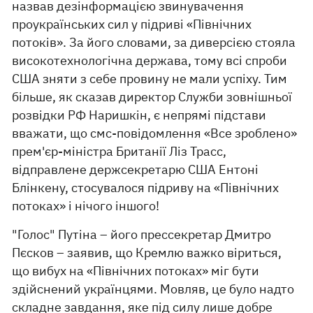
назвав дезінформацією звинувачення
проукраїнських сил у підриві «Північних
потоків». За його словами, за диверсією стояла
високотехнологічна держава, тому всі спроби
США зняти з себе провину не мали успіху. Тим
більше, як сказав директор Служби зовнішньої
розвідки РФ Наришкін, є непрямі підстави
вважати, що смс-повідомлення «Все зроблено»
прем'єр-міністра Британії Ліз Трасс,
відправлене держсекретарю США Ентоні
Блінкену, стосувалося підриву на «Північних
потоках» і нічого іншого!
"Голос" Путіна – його прессекретар Дмитро
Пєсков – заявив, що Кремлю важко віриться,
що вибух на «Північних потоках» міг бути
здійснений українцями. Мовляв, це було надто
складне завдання, яке під силу лише добре