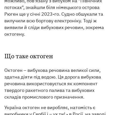
можливо, пов'язану з вибухом на "Північних
потоках", знайшли біля німецького острова
Рюген ще у січні 2023-го. Судно обшукали та
вилучили всю бортову електроніку. Тоді ж
виявили й сліди вибухових речовин, зокрема
октогену.
Що таке октоген
Октоген – вибухова речовина великої сили,
здатна діяти під водою. Ця дорога вибухова
речовина використовується як компонент
твердого ракетного палива та вибухових
складів промислового призначення.
Україна октоген не виробляє, натомість є
виробники у Сербії і – ух ти! - в Росії, на заводі