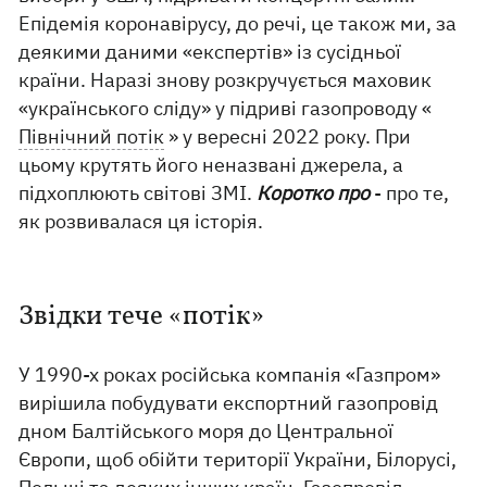
Епідемія коронавірусу, до речі, це також ми, за
деякими даними «експертів» із сусідньої
країни. Наразі знову розкручується маховик
«українського сліду» у підриві газопроводу «
Північний потік
» у вересні 2022 року. При
цьому крутять його неназвані джерела, а
підхоплюють світові ЗМІ.
Коротко про
- про те,
як розвивалася ця історія.
Звідки тече «потік»
У 1990-х роках російська компанія «Газпром»
вирішила побудувати експортний газопровід
дном Балтійського моря до Центральної
Європи, щоб обійти території України, Білорусі,