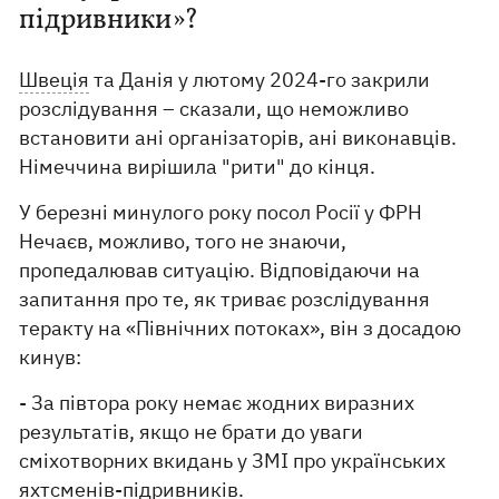
підривники»?
Швеція
та Данія у лютому 2024-го закрили
розслідування – сказали, що неможливо
встановити ані організаторів, ані виконавців.
Німеччина вирішила "рити" до кінця.
У березні минулого року посол Росії у ФРН
Нечаєв, можливо, того не знаючи,
пропедалював ситуацію. Відповідаючи на
запитання про те, як триває розслідування
теракту на «Північних потоках», він з досадою
кинув:
- За півтора року немає жодних виразних
результатів, якщо не брати до уваги
сміхотворних вкидань у ЗМІ про українських
яхтсменів-підривників.