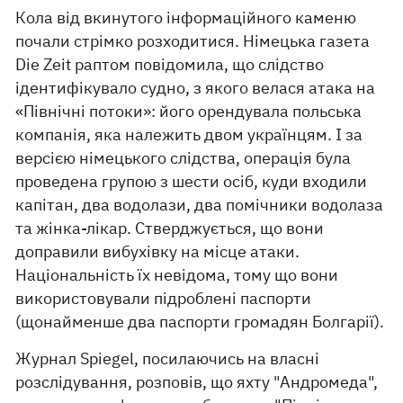
Кола від вкинутого інформаційного каменю
почали стрімко розходитися. Німецька газета
Die Zeit раптом повідомила, що слідство
ідентифікувало судно, з якого велася атака на
«Північні потоки»: його орендувала польська
компанія, яка належить двом українцям. І за
версією німецького слідства, операція була
проведена групою з шести осіб, куди входили
капітан, два водолази, два помічники водолаза
та жінка-лікар. Стверджується, що вони
доправили вибухівку на місце атаки.
Національність їх невідома, тому що вони
використовували підроблені паспорти
(щонайменше два паспорти громадян Болгарії).
Журнал Spiegel, посилаючись на власні
розслідування, розповів, що яхту "Андромеда",