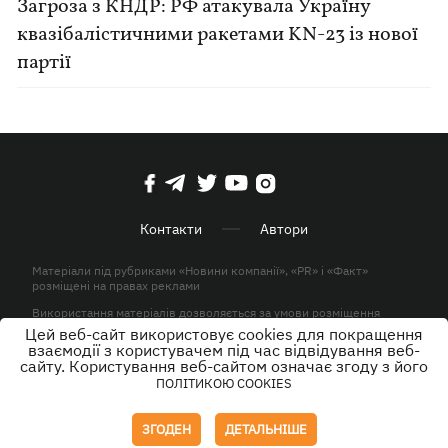
Загроза з КНДР: РФ атакувала Україну
квазібалістичними ракетами KN-23 із нової
партії
Контакти
Автори
Матеріали під рубриками «Новини компанії», «PR» і «Факт»
розміщені на правах реклами
Використання матеріалів дозволяється за умови розміщення
активного гіперпосилання на KP.UA в першому абзаці.
Цей веб-сайт використовує cookies для покращення
взаємодії з користувачем під час відвідування веб-
© ТОВ «ЮЛАВ МЕДІА» 2026. Всі права захищені.
сайту. Користування веб-сайтом означає згоду з його
ПОЛІТИКОЮ COOKIES
Дизайн
ЗГОДЕН
ДЕТАЛЬНІШЕ