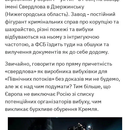
імені Свердлова в Дзержинську
(Нижегородська область). Завод - постійний
фігурант кримінальних справ про корупцію та
шахрайство, різні пожежі та вибухи
відбуваються на ньому з інтригуючою
частотою, а ФСБ їздить туди на обшуки та
вилучення документів як до себе додому.
Звичайно, говорити про пряму причетність
«свердлова» як виробника вибухівки для
«Північних потоків» без доказів ми не будемо,
але ж є над чим подумати? Тим більше, що
Європа не виключає Росію зі списку
потенційних організаторів вибуху, чим
викликає бурхливе обурення Кремля.