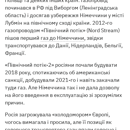
Польщі та деяких інших країн. Газопровід
починався в РФ під Виборгом (Ленінградська
область) і досягав узбережжя Німеччини у місті
Лубмін на північному сході країни. 2012-го
газопроводом «Північний потік» (Nord Stream)
пішов перший
газ до Німеччини
, звідки
транспортувався до Данії, Нідерландів, Бельгії,
Франції.
«Північний потік-2» росіяни почали будувати
2018 року, спотикаючись об американські
санкції, добудували 2021-го і навіть закачали
туди газ. Але Німеччина так і не дала дозволу
на його введення в експлуатацію зі зрозумілих
причин.
Росія загрожувала «холодомором» Європі,
чогось вимагала і просила, але її позиції як
головного транспортера газу впали голосно і