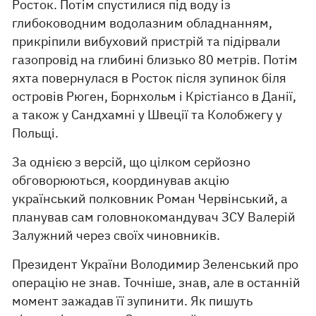
Росток. Потім спустилися під воду із
глибоководним водолазним обладнанням,
прикріпили вибуховий пристрій та підірвали
газопровід на глибині близько 80 метрів. Потім
яхта повернулася в Росток після зупинок біля
островів Рюген, Борнхольм і Крістіансо в Данії,
а також у Сандхамні у Швеції та Колобжегу у
Польщі.
За однією з версій, що цілком серйозно
обговорюються, координував акцію
український полковник Роман Червінський, а
планував сам головнокомандувач ЗСУ Валерій
Залужний через своїх чиновників.
Президент України Володимир Зеленський про
операцію не знав. Точніше, знав, але в останній
момент зажадав її зупинити. Як пишуть