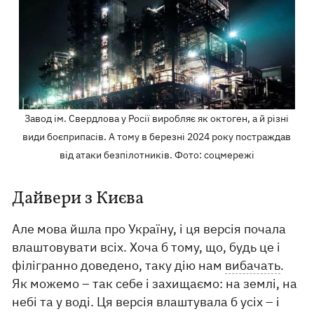
Завод ім. Свердлова у Росії виробляє як октоген, а й різні
види боєприпасів. А тому в березні 2024 року постраждав
від атаки безпілотників. Фото: соцмережі
Дайвери з Києва
Але мова йшла про Україну, і ця версія почала
влаштовувати всіх. Хоча б тому, що, будь це і
філігранно доведено, таку дію нам
вибачать
.
Як можемо – так себе і захищаємо: на землі, на
небі та у воді. Ця версія влаштувала б усіх – і