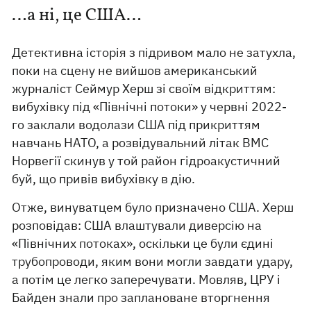
…а ні, це США…
Детективна історія з підривом мало не затухла,
поки на сцену не вийшов американський
журналіст Сеймур Херш зі своїм відкриттям:
вибухівку під «Північні потоки» у червні 2022-
го заклали водолази США під прикриттям
навчань НАТО, а розвідувальний літак ВМС
Норвегії скинув у той район гідроакустичний
буй, що привів вибухівку в дію.
Отже, винуватцем було призначено США. Херш
розповідав: США влаштували диверсію на
«Північних потоках», оскільки це були єдині
трубопроводи, яким вони могли завдати удару,
а потім це легко заперечувати. Мовляв, ЦРУ і
Байден знали про заплановане вторгнення