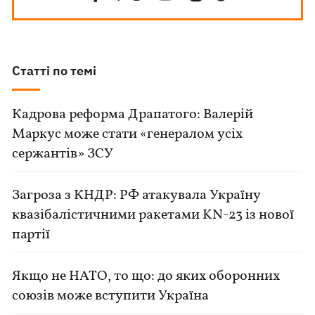
Статті по темі
Кадрова реформа Драпатого: Валерій
Маркус може стати «генералом усіх
сержантів» ЗСУ
Загроза з КНДР: РФ атакувала Україну
квазібалістичними ракетами KN-23 із нової
партії
Якщо не НАТО, то що: до яких оборонних
союзів може вступити Україна