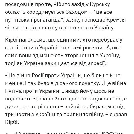
посадовців про те, нібито захід у Курську
область координується Заходом – "це все
путінська пропаганда", за яку господар Кремля
чіплявся від початку вторгнення в Україну.
Кірбі наголосив, що єдиними, хто перебуває у
стані війни в Україні – це самі росіяни. Адже
саме вони здійснюють вторгнення в Україну,
тоді як Україна захищається від агресії.
- Це війна Росії проти України, не більше й не
менше, і так було від самого початку… Це війна
Путіна проти України. І якщо йому щось не
подобається, якщо його щось не задовольняє, є
дуже просте рішення – хай він забирається під
три чорти з України та припиняє війну, – сказав
Кірбі.