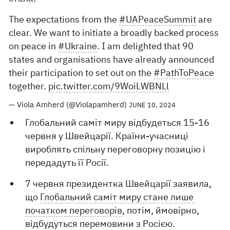
The expectations from the
#UAPeaceSummit
are
clear. We want to initiate a broadly backed process
on peace in
#Ukraine
. I am delighted that 90
states and organisations have already announced
their participation to set out on the
#PathToPeace
together.
pic.twitter.com/9WoiLWBNLl
— Viola Amherd (@Violapamherd)
JUNE 10, 2024
Глобальний саміт миру відбудеться 15-16
червня у Швейцарії. Країни-учасниці
вироблять спільну переговорну позицію і
передадуть її Росії.
7 червня президентка Швейцарії заявила,
що
Глобальний саміт миру стане лише
початком переговорів
, потім, ймовірно,
відбудуться перемовини з Росією.