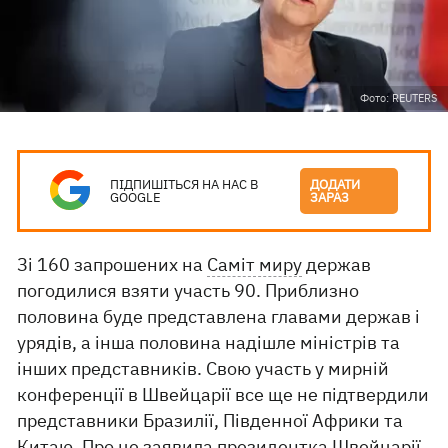
Фото: REUTERS
ПІДПИШІТЬСЯ НА НАС В
ДОДАТИ
GOOGLE
ЗАРАЗ
Зі 160 запрошених на
Саміт миру
держав
погодилися взяти участь 90. Приблизно
половина буде представлена главами держав і
урядів, а інша половина надішле міністрів та
інших представників. Свою участь у мирній
конференції в Швейцарії все ще не підтвердили
представники Бразилії, Південної Африки та
Китаю. Про це заявила президентка Швейцарії