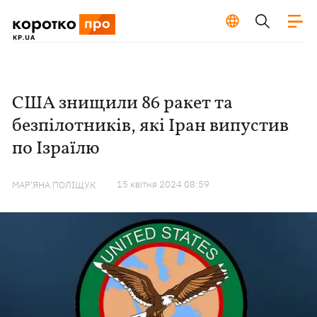
США знищили 86 ракет та
безпілотників, які Іран випустив
по Ізраїлю
15 квiтня 2024 08:59
МАР'ЯНА ПОЛІЩУК