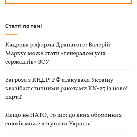
Статті по темі
Кадрова реформа Драпатого: Валерій
Маркус може стати «генералом усіх
сержантів» ЗСУ
Загроза з КНДР: РФ атакувала Україну
квазібалістичними ракетами KN-23 із нової
партії
Якщо не НАТО, то що: до яких оборонних
союзів може вступити Україна