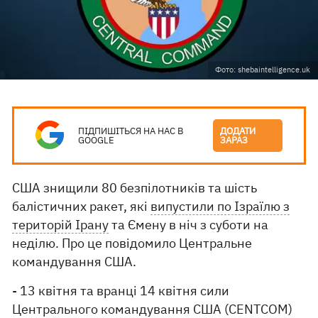
Фото: shebaintelligence.uk
ПІДПИШІТЬСЯ НА НАС В
ДОДАТИ
GOOGLE
ЗАРАЗ
США знищили 80 безпілотників та шість
балістичних ракет, які
випустили по Ізраїлю з
територій Ірану
та Ємену в ніч з суботи на
неділю. Про це повідомило Центральне
командування США.
- 13 квітня та вранці 14 квітня сили
Центрального командування США (CENTCOM)