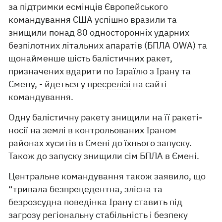
за підтримки есмінців Європейського
командування США успішно вразили та
знищили понад 80 односторонніх ударних
безпілотних літальних апаратів (БПЛА OWA) та
щонайменше шість балістичних ракет,
призначених вдарити по Ізраїлю з Ірану та
Ємену, - йдеться у
пресрелізі
на сайті
командування.
Одну балістичну ракету знищили на її ракеті-
носії на землі в контрольованих Іраном
районах хуситів в Ємені до їхнього запуску.
Також до запуску знищили сім БПЛА в Ємені.
Центральне командування також заявило, що
“тривала безпрецедентна, злісна та
безрозсудна поведінка Ірану ставить під
загрозу регіональну стабільність і безпеку