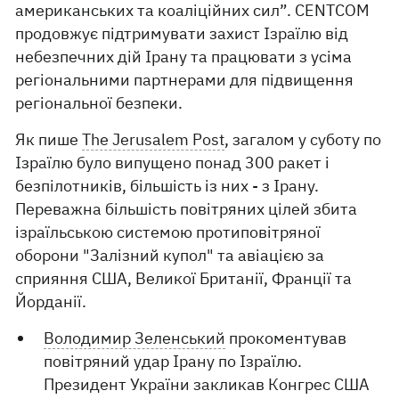
американських та коаліційних сил”. CENTCOM
продовжує підтримувати захист Ізраїлю від
небезпечних дій Ірану та працювати з усіма
регіональними партнерами для підвищення
регіональної безпеки.
Як пише
The Jerusalem Post
, загалом у суботу по
Ізраїлю було випущено понад 300 ракет і
безпілотників, більшість із них - з Ірану.
Переважна більшість повітряних цілей збита
ізраїльською системою протиповітряної
оборони "Залізний купол" та авіацією за
сприяння США, Великої Британії, Франції та
Йорданії.
Володимир Зеленський
прокоментував
повітряний удар Ірану по Ізраїлю.
Президент України закликав Конгрес США