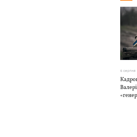
6 серпня
Кадро
Валер
«генер