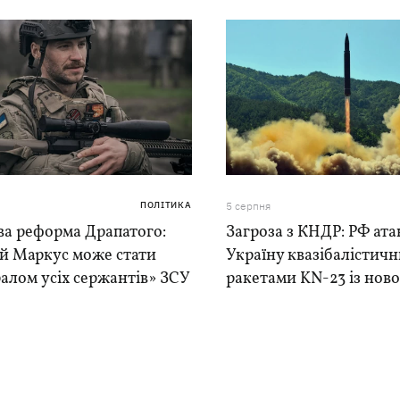
ПОЛІТИКА
5 серпня
ва реформа Драпатого:
Загроза з КНДР: РФ ата
ій Маркус може стати
Україну квазібалістич
алом усіх сержантів» ЗСУ
ракетами KN-23 із нової