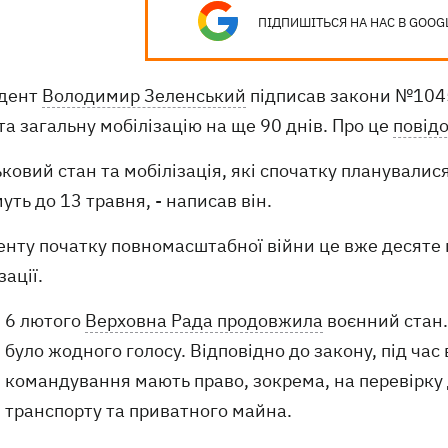
ПІДПИШІТЬСЯ НА НАС В GOOG
дент
Володимир Зеленський
підписав закони №104
та загальну мобілізацію на ще 90 днів. Про це
повід
ьковий стан та мобілізація, які спочатку планувалис
уть до 13 травня, - написав він.
нту початку повномасштабної війни це вже десяте п
зації.
6 лютого
Верховна Рада продовжила
воєнний стан.
було жодного голосу. Відповідно до закону, під час
командування мають право, зокрема, на перевірку 
транспорту та приватного майна.