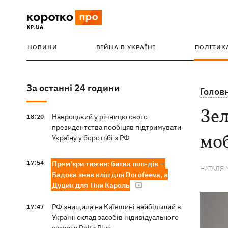
НОВИНИ
ВІЙНА В УКРАЇНІ
ПОЛІТИК
За останні 24 години
Голов
Зел
Навроцький у річницю свого
18:20
президентства пообіцяв підтримувати
моб
Україну у боротьбі з РФ
17:54
Прем'єри тижня: битва поп-дів —
НАТАЛЯ 
Бадоєв зняв кліп для Dorofeeva, а
Дуцик для Тіни Кароль
РФ знищила на Київщині найбільший в
17:47
Україні склад засобів індивідуального