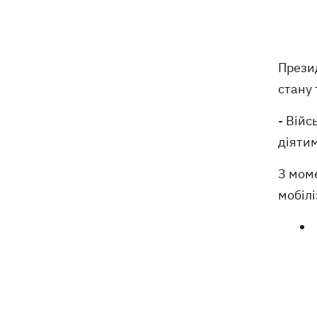
Помер автор пісень Мадонни й
16:13
трикратний лауреат Grammy Вільям
Орбіт
Прези
Росія вдарила по стадіону
15:41
стану 
"Чорноморець" в Одесі
- Війс
Скандал із закупівлями курятини:
15:37
мережа «Делікат» продовжує
діятим
продавати продукцію птахофабрики,
звинувачуваної в екологічному терорі
З моме
мобілі
Синоптики розповіли, які області на
15:25
вихідних накриють грози із градом
Софія Ротару показалася з букетами
15:00
квітів у день 79-річчя