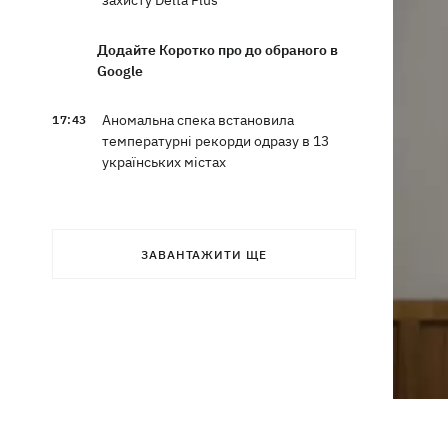
захисту Delta Plus
Додайте Коротко про до обраного в
Google
Аномальна спека встановила
17:43
температурні рекорди одразу в 13
українських містах
РФ масовано атакувала "Укрнафту" -
17:20
пошкоджено сім об'єктів видобутку
ЗАВАНТАЖИТИ ЩЕ
16:40
Шацькі озера міліють: що
відбувається і чи винні у цьому поля
лохини
Суперечка в маршрутці переросла в
16:20
бійку в аптеці - поліцейські у Львові
розслідують інцидент